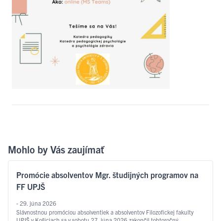
Mohlo by Vás zaujímať
Promócie absolventov Mgr. študijných programov na
FF UPJŠ
- 29. júna 2026
Slávnostnou promóciou absolventiek a absolventov Filozofickej fakulty
UPJŠ v Košiciach sa v sobotu 27. júna 2026 zakončil tohtoročný