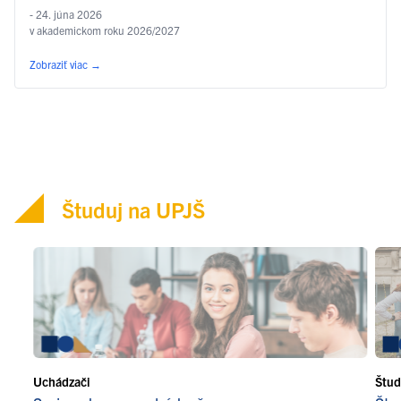
- 24. júna 2026
v akademickom roku 2026/2027
Zobraziť viac
→
Študuj na UPJŠ
Uchádzači
Štud