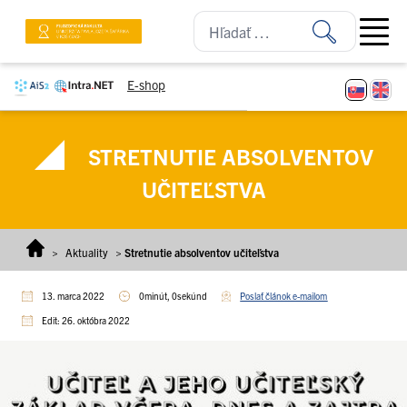
Prejsť na obsah
Open ma
E-shop
STRETNUTIE ABSOLVENTOV
UČITEĽSTVA
>
Aktuality
>
Stretnutie absolventov učiteľstva
13. marca 2022
0minút, 0sekúnd
Poslať článok e-mailom
Edit: 26. októbra 2022