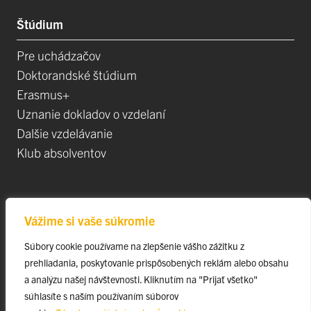
Štúdium
Pre uchádzačov
Doktorandské štúdium
Erasmus+
Uznanie dokladov o vzdelaní
Dalšie vzdelávanie
Klub absolventov
Veda
Vážime si vaše súkromie
Postdoktorandské pozíce
Súbory cookie používame na zlepšenie vášho zážitku z
Projekty
prehliadania, poskytovanie prispôsobených reklám alebo obsahu
Špičkové tímy
a analýzu našej návštevnosti. Kliknutím na "Prijať všetko"
TIP-UPJŠ
súhlasíte s naším používaním súborov