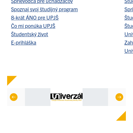
Sprievodca pre uchádzačov
Štu
Spoznaj svoj študijný program
Spr
8-krát ÁNO pre UPJŠ
Štu
Čo mi ponúka UPJŠ
Štu
Študentský život
Uni
E-prihláška
Zah
Uni