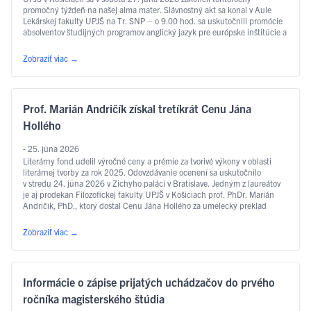
promočný týždeň na našej alma mater. Slávnostný akt sa konal v Aule
Lekárskej fakulty UPJŠ na Tr. SNP – o 9.00 hod. sa uskutočnili promócie
absolventov študijných programov anglický jazyk pre európske inštitúcie a
ekonomiku, slovakisticko-mediálne štúdiá, filozofia, sociálna práca …
Čítať ďalej
Zobraziť viac
→
Prof. Marián Andričík získal tretíkrát Cenu Jána
Hollého
- 25. júna 2026
Literárny fond udelil výročné ceny a prémie za tvorivé výkony v oblasti
literárnej tvorby za rok 2025. Odovzdávanie ocenení sa uskutočnilo
v stredu 24. júna 2026 v Zichyho paláci v Bratislave. Jedným z laureátov
je aj prodekan Filozofickej fakulty UPJŠ v Košiciach prof. PhDr. Marián
Andričík, PhD., ktorý dostal Cenu Jána Hollého za umelecký preklad
v kategórii poézia, a to za prvý slovenský preklad …
Čítať ďalej
Zobraziť viac
→
Informácie o zápise prijatých uchádzačov do prvého
ročníka magisterského štúdia