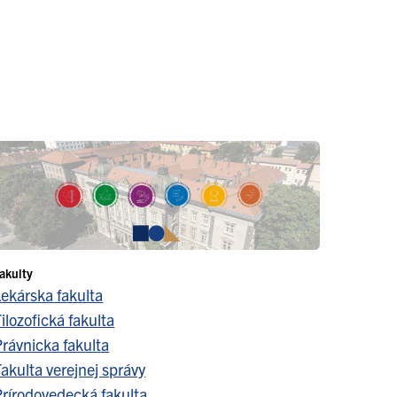
akulty
Lekárska fakulta
ilozofická fakulta
Právnicka fakulta
akulta verejnej správy
Prírodovedecká fakulta