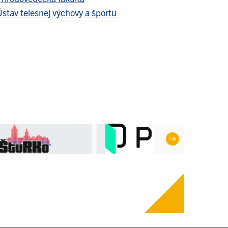
stav telesnej výchovy a športu