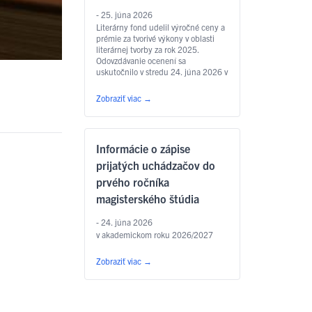
- 25. júna 2026
Literárny fond udelil výročné ceny a
prémie za tvorivé výkony v oblasti
literárnej tvorby za rok 2025.
Odovzdávanie ocenení sa
uskutočnilo v stredu 24. júna 2026 v
Zichyho paláci v Bratislave. Jedným
z laureátov je aj
Zobraziť viac
→
prodekan Filozofickej fakulty UPJŠ
v Košiciach prof. PhDr. Marián
Andričík, PhD., ktorý dostal Cenu
Jána Hollého za umelecký preklad
Informácie o zápise
v kategórii poézia, a to za prvý
slovenský preklad …
Čítať ďalej
prijatých uchádzačov do
prvého ročníka
magisterského štúdia
- 24. júna 2026
v akademickom roku 2026/2027
Zobraziť viac
→