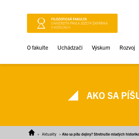
Prejsť na obsah
O fakulte
Uchádzači
Výskum
Rozvoj
AKO SA PÍŠ
>
Aktuality
>
Ako sa píšu dejiny? Stretnutie mladých historik