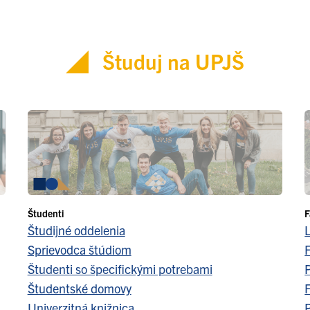
Študuj na UPJŠ
Študenti
F
Študijné oddelenia
Sprievodca štúdiom
F
Študenti so špecifickými potrebami
Študentské domovy
F
Univerzitná knižnica