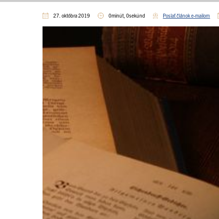
27. októbra 2019
0minút, 0sekúnd
Poslať článok e-mailom