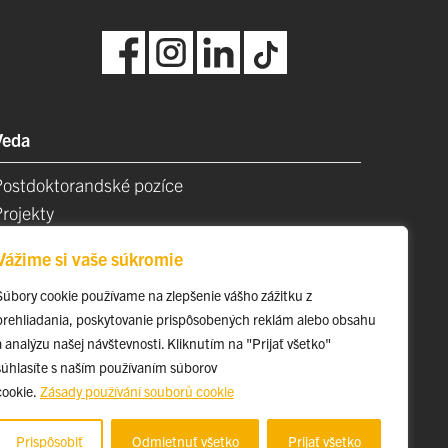
Veda
Postdoktorandské pozíce
Projekty
Špičkové tímy
Vážime si vaše súkromie
TIP-UPJŠ
Vedecké parky
Súbory cookie používame na zlepšenie vášho zážitku z
prehliadania, poskytovanie prispôsobených reklám alebo obsahu
videncia publikačnej činnosti
a analýzu našej návštevnosti. Kliknutím na "Prijať všetko"
Habilitačné a vymenúvacie konania
súhlasíte s naším používaním súborov
cookie.
Zásady používání souborů cookie
Prispôsobiť
Odmietnuť všetko
Prijať všetko