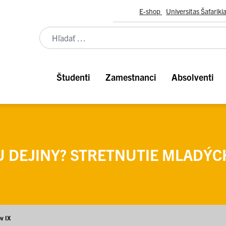
E-shop
Universitas Šafariki
Študenti
Zamestnanci
Absolventi
U DEJINY? STRETNUTIE MLADÝCH
ov IX