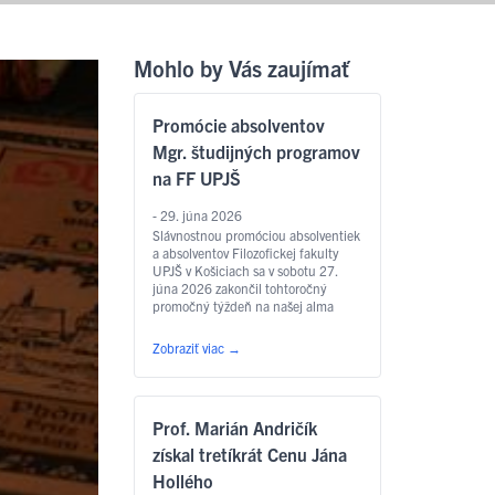
Mohlo by Vás zaujímať
Promócie absolventov
Mgr. študijných programov
na FF UPJŠ
- 29. júna 2026
Slávnostnou promóciou absolventiek
a absolventov Filozofickej fakulty
UPJŠ v Košiciach sa v sobotu 27.
júna 2026 zakončil tohtoročný
promočný týždeň na našej alma
mater. Slávnostný akt sa konal v
Aule Lekárskej fakulty UPJŠ na Tr.
Zobraziť viac
→
SNP – o 9.00 hod. sa uskutočnili
promócie absolventov študijných
programov anglický jazyk pre
európske inštitúcie a ekonomiku,
Prof. Marián Andričík
slovakisticko-mediálne štúdiá,
filozofia, sociálna práca …
Čítať
získal tretíkrát Cenu Jána
ďalej
Hollého