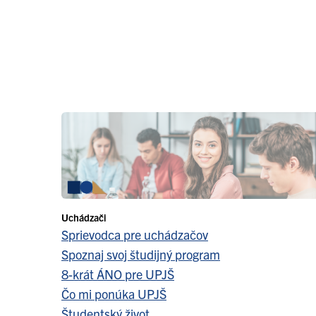
Uchádzači
Sprievodca pre uchádzačov
Spoznaj svoj študijný program
8-krát ÁNO pre UPJŠ
Čo mi ponúka UPJŠ
Študentský život