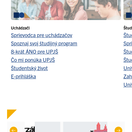
Uchádzači
Štud
Sprievodca pre uchádzačov
Štu
Spoznaj svoj študijný program
Spr
8-krát ÁNO pre UPJŠ
Štu
Čo mi ponúka UPJŠ
Štu
Študentský život
Uni
E-prihláška
Zah
Uni