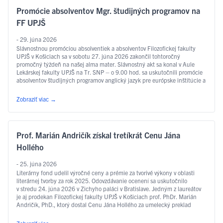
Promócie absolventov Mgr. študijných programov na
FF UPJŠ
- 29. júna 2026
Slávnostnou promóciou absolventiek a absolventov Filozofickej fakulty
UPJŠ v Košiciach sa v sobotu 27. júna 2026 zakončil tohtoročný
promočný týždeň na našej alma mater. Slávnostný akt sa konal v Aule
Lekárskej fakulty UPJŠ na Tr. SNP – o 9.00 hod. sa uskutočnili promócie
absolventov študijných programov anglický jazyk pre európske inštitúcie a
ekonomiku, slovakisticko-mediálne štúdiá, filozofia, sociálna práca …
Čítať ďalej
Zobraziť viac
→
Prof. Marián Andričík získal tretíkrát Cenu Jána
Hollého
- 25. júna 2026
Literárny fond udelil výročné ceny a prémie za tvorivé výkony v oblasti
literárnej tvorby za rok 2025. Odovzdávanie ocenení sa uskutočnilo
v stredu 24. júna 2026 v Zichyho paláci v Bratislave. Jedným z laureátov
je aj prodekan Filozofickej fakulty UPJŠ v Košiciach prof. PhDr. Marián
Andričík, PhD., ktorý dostal Cenu Jána Hollého za umelecký preklad
v kategórii poézia, a to za prvý slovenský preklad …
Čítať ďalej