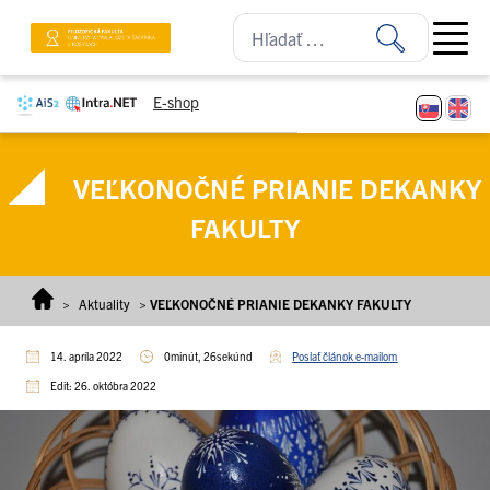
Prejsť na obsah
Open ma
E-shop
VEĽKONOČNÉ PRIANIE DEKANKY
FAKULTY
>
Aktuality
>
VEĽKONOČNÉ PRIANIE DEKANKY FAKULTY
14. apríla 2022
0minút, 26sekúnd
Poslať článok e-mailom
Edit: 26. októbra 2022