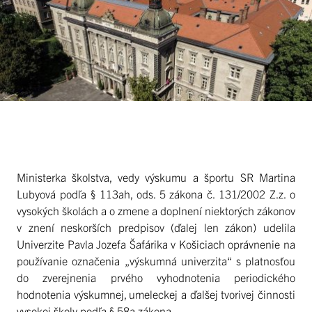
Ministerka školstva, vedy výskumu a športu SR Martina
Lubyová podľa § 113ah, ods. 5 zákona č. 131/2002 Z.z. o
vysokých školách a o zmene a doplnení niektorých zákonov
v znení neskorších predpisov (ďalej len zákon) udelila
Univerzite Pavla Jozefa Šafárika v Košiciach oprávnenie na
používanie označenia „výskumná univerzita“ s platnosťou
do zverejnenia prvého vyhodnotenia periodického
hodnotenia výskumnej, umeleckej a ďalšej tvorivej činnosti
vysokej školy podľa § 58a zákona.