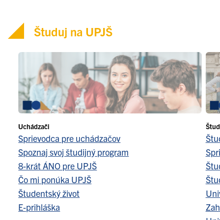
Študuj na UPJŠ
Uchádzači
Štud
Sprievodca pre uchádzačov
Štu
Spoznaj svoj študijný program
Spr
8-krát ÁNO pre UPJŠ
Štu
Čo mi ponúka UPJŠ
Štu
Študentský život
Uni
E-prihláška
Zah