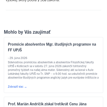
Mohlo by Vás zaujímať
Promócie absolventov Mgr. študijných programov na
FF UPJŠ
- 29. júna 2026
Slávnostnou promóciou absolventiek a absolventov Filozofickej fakulty
UPJŠ v Košiciach sa v sobotu 27. júna 2026 zakončil tohtoročný
promočný týždeň na našej alma mater. Slávnostný akt sa konal v Aule
Lekárskej fakulty UPJŠ na Tr. SNP – o 9.00 hod. sa uskutočnili promócie
absolventov študijných programov anglický jazyk pre európske inštitúcie a
ekonomiku, slovakisticko-mediálne štúdiá, filozofia, sociálna práca …
Čítať ďalej
Zobraziť viac
→
Prof. Marián Andričík získal tretíkrát Cenu Jána