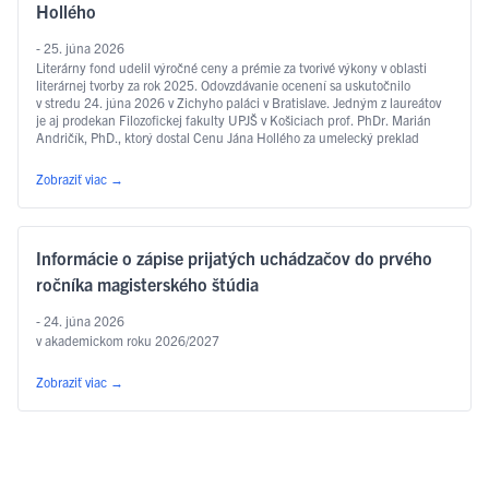
Hollého
- 25. júna 2026
Literárny fond udelil výročné ceny a prémie za tvorivé výkony v oblasti
literárnej tvorby za rok 2025. Odovzdávanie ocenení sa uskutočnilo
v stredu 24. júna 2026 v Zichyho paláci v Bratislave. Jedným z laureátov
je aj prodekan Filozofickej fakulty UPJŠ v Košiciach prof. PhDr. Marián
Andričík, PhD., ktorý dostal Cenu Jána Hollého za umelecký preklad
v kategórii poézia, a to za prvý slovenský preklad …
Čítať ďalej
Zobraziť viac
→
Informácie o zápise prijatých uchádzačov do prvého
ročníka magisterského štúdia
- 24. júna 2026
v akademickom roku 2026/2027
Zobraziť viac
→