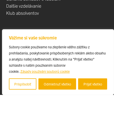
Dalšie vzdelávanie
Klub absolventov
Veda
Vážime si vaše súkromie
Postdoktorandské pozíce
Súbory cookie používame na zlepšenie vášho zážitku z
Projekty
prehliadania, poskytovanie prispôsobených reklám alebo obsahu
Špičkové tímy
a analýzu našej návštevnosti. Kliknutím na "Prijať všetko"
TIP-UPJŠ
súhlasíte s naším používaním súborov
cookie.
Zásady používání souborů cookie
Vedecké parky
Evidencia publikačnej činnosti
Prispôsobiť
Odmietnuť všetko
Prijať všetko
Habilitačné a vymenúvacie konania