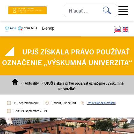
Prejsť na obsah
Open ma
E-shop
UPJŠ ZÍSKALA PRÁVO POUŽÍVAŤ
OZNAČENIE „VÝSKUMNÁ UNIVERZITA“
>
Aktuality
>
UPJŠ získala právo používať označenie „výskumná
univerzita“
19. septembra 2019
0minút, 25sekúnd
Poslať článok e-mailom
Edit: 19. septembra 2019