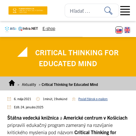
Prejsť na obsah
Open ma
E-shop
CRITICAL THINKING FOR
EDUCATED MIND
>
Aktuality
>
Critical Thinking for Educated Mind
6. mája 2021
1minút, 19sekúnd
Poslať článok e-mailom
Edit: 24. januára 2025
Štátna vedecká knižnica
a
Americké centrum v Košiciach
pripravili edukačný program zameraný na rozvíjanie
kritického myslenia pod názvom
Critical Thinking for