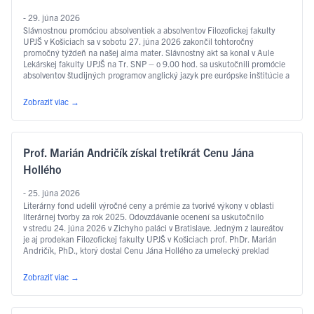
- 29. júna 2026
Slávnostnou promóciou absolventiek a absolventov Filozofickej fakulty
UPJŠ v Košiciach sa v sobotu 27. júna 2026 zakončil tohtoročný
promočný týždeň na našej alma mater. Slávnostný akt sa konal v Aule
Lekárskej fakulty UPJŠ na Tr. SNP – o 9.00 hod. sa uskutočnili promócie
absolventov študijných programov anglický jazyk pre európske inštitúcie a
ekonomiku, slovakisticko-mediálne štúdiá, filozofia, sociálna práca …
Čítať ďalej
Zobraziť viac
→
Prof. Marián Andričík získal tretíkrát Cenu Jána
Hollého
- 25. júna 2026
Literárny fond udelil výročné ceny a prémie za tvorivé výkony v oblasti
literárnej tvorby za rok 2025. Odovzdávanie ocenení sa uskutočnilo
v stredu 24. júna 2026 v Zichyho paláci v Bratislave. Jedným z laureátov
je aj prodekan Filozofickej fakulty UPJŠ v Košiciach prof. PhDr. Marián
Andričík, PhD., ktorý dostal Cenu Jána Hollého za umelecký preklad
v kategórii poézia, a to za prvý slovenský preklad …
Čítať ďalej
Zobraziť viac
→