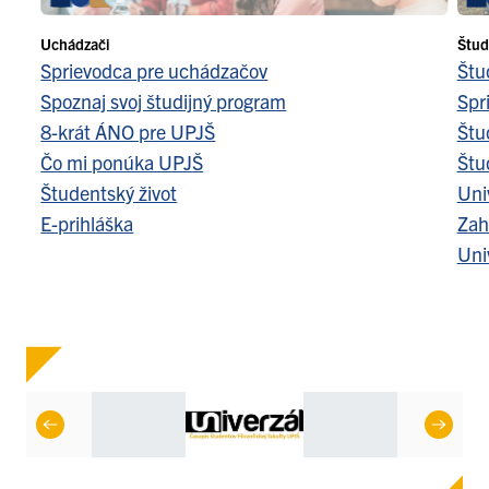
Uchádzači
Štud
Sprievodca pre uchádzačov
Štu
Spoznaj svoj študijný program
Spr
8-krát ÁNO pre UPJŠ
Štu
Čo mi ponúka UPJŠ
Štu
Študentský život
Uni
E-prihláška
Zah
Uni