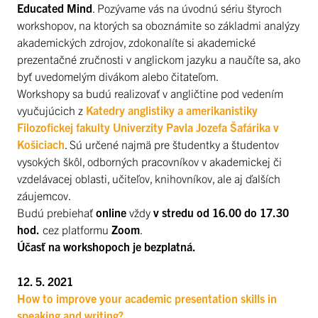
Educated Mind
. Pozývame vás na úvodnú sériu štyroch
workshopov, na ktorých sa oboznámite so základmi analýzy
akademických zdrojov, zdokonalíte si akademické
prezentačné zručnosti v anglickom jazyku a naučíte sa, ako
byť uvedomelým divákom alebo čitateľom.
Workshopy sa budú realizovať v angličtine pod vedením
vyučujúcich z
Katedry anglistiky a amerikanistiky
Filozofickej fakulty Univerzity Pavla Jozefa Šafárika v
Košiciach
. Sú určené najmä pre študentky a študentov
vysokých škôl, odborných pracovníkov v akademickej či
vzdelávacej oblasti, učiteľov, knihovníkov, ale aj ďalších
záujemcov.
Budú prebiehať
online
vždy
v stredu od 16.00 do 17.30
hod.
cez platformu
Zoom
.
Účasť na workshopoch je bezplatná.
12. 5. 2021
How to improve your academic presentation skills in
speaking and writing?