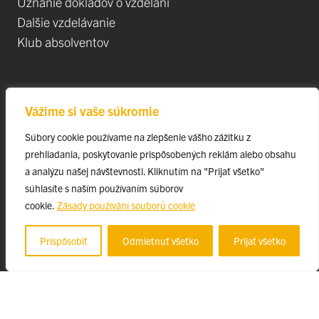
Uznanie dokladov o vzdelaní
Dalšie vzdelávanie
Klub absolventov
Veda
Vážime si vaše súkromie
Postdoktorandské pozíce
Súbory cookie používame na zlepšenie vášho zážitku z
Projekty
prehliadania, poskytovanie prispôsobených reklám alebo obsahu
Špičkové tímy
a analýzu našej návštevnosti. Kliknutím na "Prijať všetko"
TIP-UPJŠ
súhlasíte s naším používaním súborov
cookie.
Zásady používání souborů cookie
Vedecké parky
Evidencia publikačnej činnosti
Prispôsobiť
Odmietnuť všetko
Prijať všetko
Habilitačné a vymenúvacie konania