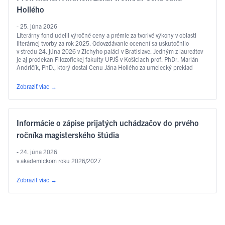
Hollého
- 25. júna 2026
Literárny fond udelil výročné ceny a prémie za tvorivé výkony v oblasti
literárnej tvorby za rok 2025. Odovzdávanie ocenení sa uskutočnilo
v stredu 24. júna 2026 v Zichyho paláci v Bratislave. Jedným z laureátov
je aj prodekan Filozofickej fakulty UPJŠ v Košiciach prof. PhDr. Marián
Andričík, PhD., ktorý dostal Cenu Jána Hollého za umelecký preklad
v kategórii poézia, a to za prvý slovenský preklad …
Čítať ďalej
Zobraziť viac
→
Informácie o zápise prijatých uchádzačov do prvého
ročníka magisterského štúdia
- 24. júna 2026
v akademickom roku 2026/2027
Zobraziť viac
→