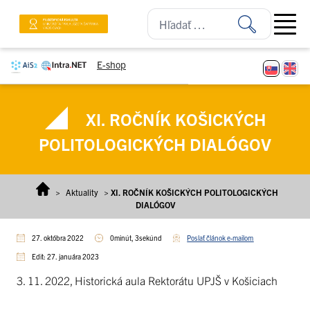
Prejsť na obsah
Open ma
E-shop
XI. ROČNÍK KOŠICKÝCH
POLITOLOGICKÝCH DIALÓGOV
>
Aktuality
>
XI. ROČNÍK KOŠICKÝCH POLITOLOGICKÝCH
DIALÓGOV
27. októbra 2022
0minút, 3sekúnd
Poslať článok e-mailom
Edit: 27. januára 2023
3. 11. 2022, Historická aula Rektorátu UPJŠ v Košiciach