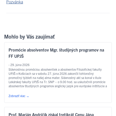
Pozvánka
Mohlo by Vás zaujímať
Promócie absolventov Mgr. študijných programov na
FF UPJŠ
- 29. júna 2026
Slávnostnou promóciou absolventiek a absolventov Filozofickej fakulty
UPJŠ v Košiciach sa v sobotu 27. júna 2026 zakončil tohtoročný
promočný týždeň na našej alma mater. Slávnostný akt sa konal v Aule
Lekárskej fakulty UPJŠ na Tr. SNP – o 9.00 hod. sa uskutočnili promócie
absolventov študijných programov anglický jazyk pre európske inštitúcie a
ekonomiku, slovakisticko-mediálne štúdiá, filozofia, sociálna práca …
Čítať ďalej
Zobraziť viac
→
Prof. Marián Andričík získal tretíkrát Cenu Jána