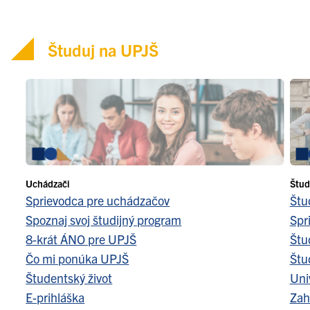
Študuj na UPJŠ
Uchádzači
Štud
Sprievodca pre uchádzačov
Štu
Spoznaj svoj študijný program
Spr
8-krát ÁNO pre UPJŠ
Štu
Čo mi ponúka UPJŠ
Štu
Študentský život
Uni
E-prihláška
Zah