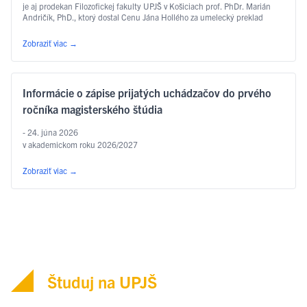
je aj prodekan Filozofickej fakulty UPJŠ v Košiciach prof. PhDr. Marián
Andričík, PhD., ktorý dostal Cenu Jána Hollého za umelecký preklad
v kategórii poézia, a to za prvý slovenský preklad …
Čítať ďalej
Zobraziť viac
→
Informácie o zápise prijatých uchádzačov do prvého
ročníka magisterského štúdia
- 24. júna 2026
v akademickom roku 2026/2027
Zobraziť viac
→
Študuj na UPJŠ