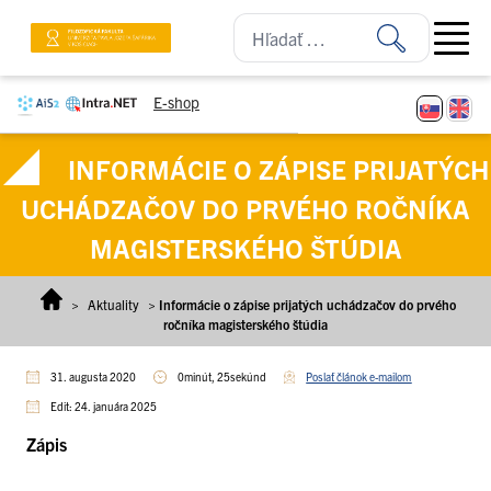
Prejsť na obsah
Open ma
E-shop
INFORMÁCIE O ZÁPISE PRIJATÝCH
UCHÁDZAČOV DO PRVÉHO ROČNÍKA
MAGISTERSKÉHO ŠTÚDIA
>
Aktuality
>
Informácie o zápise prijatých uchádzačov do prvého
ročníka magisterského štúdia
31. augusta 2020
0minút, 25sekúnd
Poslať článok e-mailom
Edit: 24. januára 2025
Zápis