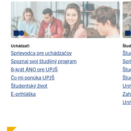
Uchádzači
Štud
Sprievodca pre uchádzačov
Štu
Spoznaj svoj študijný program
Spr
8-krát ÁNO pre UPJŠ
Štu
Čo mi ponúka UPJŠ
Štu
Študentský život
Uni
E-prihláška
Zah
Uni