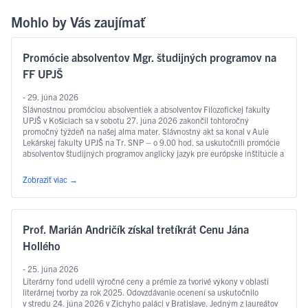
Mohlo by Vás zaujímať
Promócie absolventov Mgr. študijných programov na
FF UPJŠ
- 29. júna 2026
Slávnostnou promóciou absolventiek a absolventov Filozofickej fakulty
UPJŠ v Košiciach sa v sobotu 27. júna 2026 zakončil tohtoročný
promočný týždeň na našej alma mater. Slávnostný akt sa konal v Aule
Lekárskej fakulty UPJŠ na Tr. SNP – o 9.00 hod. sa uskutočnili promócie
absolventov študijných programov anglický jazyk pre európske inštitúcie a
ekonomiku, slovakisticko-mediálne štúdiá, filozofia, sociálna práca …
Čítať ďalej
Zobraziť viac
→
Prof. Marián Andričík získal tretíkrát Cenu Jána
Hollého
- 25. júna 2026
Literárny fond udelil výročné ceny a prémie za tvorivé výkony v oblasti
literárnej tvorby za rok 2025. Odovzdávanie ocenení sa uskutočnilo
v stredu 24. júna 2026 v Zichyho paláci v Bratislave. Jedným z laureátov