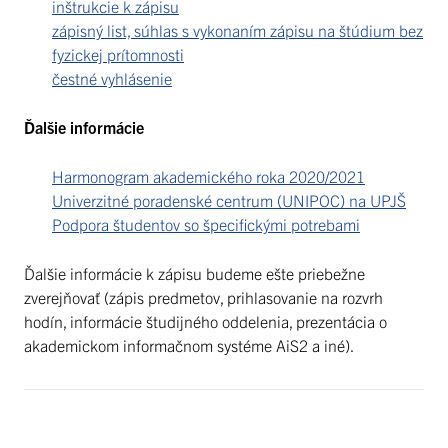
inštrukcie k zápisu
zápisný list, súhlas s vykonaním zápisu na štúdium bez
fyzickej prítomnosti
čestné vyhlásenie
Ďalšie informácie
Harmonogram akademického roka 2020/2021
Univerzitné poradenské centrum (UNIPOC) na UPJŠ
Podpora študentov so špecifickými potrebami
Ďalšie informácie k zápisu budeme ešte priebežne
zverejňovať (zápis predmetov, prihlasovanie na rozvrh
hodín, informácie študijného oddelenia, prezentácia o
akademickom informačnom systéme AiS2 a iné).