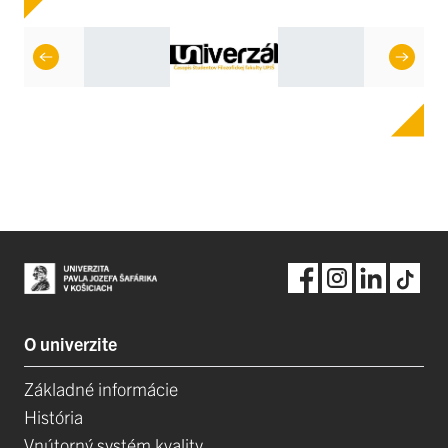
O univerzite
Základné informácie
História
Vnútorný systém kvality