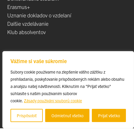
Erasmus+
Uznanie dokladov o vzdelaní
Dalšie vzdelávanie
Klub absolventov
Veda
Vážime si vaše súkromie
Postdoktorandské pozíce
Súbory cookie používame na zlepšenie vášho zážitku z
Projekty
prehliadania, poskytovanie prispôsobených reklám alebo obsahu
Špičkové tímy
a analýzu našej návštevnosti. Kliknutím na "Prijať všetko"
TIP-UPJŠ
súhlasíte s naším používaním súborov
cookie.
Zásady používání souborů cookie
Vedecké parky
Evidencia publikačnej činnosti
Prispôsobiť
Odmietnuť všetko
Prijať všetko
Habilitačné a vymenúvacie konania