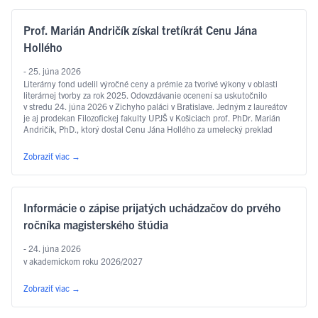
Prof. Marián Andričík získal tretíkrát Cenu Jána
Hollého
- 25. júna 2026
Literárny fond udelil výročné ceny a prémie za tvorivé výkony v oblasti
literárnej tvorby za rok 2025. Odovzdávanie ocenení sa uskutočnilo
v stredu 24. júna 2026 v Zichyho paláci v Bratislave. Jedným z laureátov
je aj prodekan Filozofickej fakulty UPJŠ v Košiciach prof. PhDr. Marián
Andričík, PhD., ktorý dostal Cenu Jána Hollého za umelecký preklad
v kategórii poézia, a to za prvý slovenský preklad …
Čítať ďalej
Zobraziť viac
→
Informácie o zápise prijatých uchádzačov do prvého
ročníka magisterského štúdia
- 24. júna 2026
v akademickom roku 2026/2027
Zobraziť viac
→