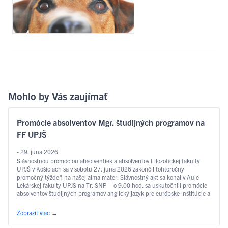
Mohlo by Vás zaujímať
Promócie absolventov Mgr. študijných programov na
FF UPJŠ
- 29. júna 2026
Slávnostnou promóciou absolventiek a absolventov Filozofickej fakulty
UPJŠ v Košiciach sa v sobotu 27. júna 2026 zakončil tohtoročný
promočný týždeň na našej alma mater. Slávnostný akt sa konal v Aule
Lekárskej fakulty UPJŠ na Tr. SNP – o 9.00 hod. sa uskutočnili promócie
absolventov študijných programov anglický jazyk pre európske inštitúcie a
ekonomiku, slovakisticko-mediálne štúdiá, filozofia, sociálna práca …
Čítať ďalej
Zobraziť viac
→