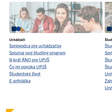
Uchádzači
Štud
Sprievodca pre uchádzačov
Štu
Spoznaj svoj študijný program
Spr
8-krát ÁNO pre UPJŠ
Štu
Čo mi ponúka UPJŠ
Štu
Študentský život
Uni
E-prihláška
Zah
Uni