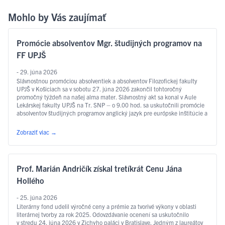
Mohlo by Vás zaujímať
Promócie absolventov Mgr. študijných programov na
FF UPJŠ
- 29. júna 2026
Slávnostnou promóciou absolventiek a absolventov Filozofickej fakulty
UPJŠ v Košiciach sa v sobotu 27. júna 2026 zakončil tohtoročný
promočný týždeň na našej alma mater. Slávnostný akt sa konal v Aule
Lekárskej fakulty UPJŠ na Tr. SNP – o 9.00 hod. sa uskutočnili promócie
absolventov študijných programov anglický jazyk pre európske inštitúcie a
ekonomiku, slovakisticko-mediálne štúdiá, filozofia, sociálna práca …
Čítať ďalej
Zobraziť viac
→
Prof. Marián Andričík získal tretíkrát Cenu Jána
Hollého
- 25. júna 2026
Literárny fond udelil výročné ceny a prémie za tvorivé výkony v oblasti
literárnej tvorby za rok 2025. Odovzdávanie ocenení sa uskutočnilo
v stredu 24. júna 2026 v Zichyho paláci v Bratislave. Jedným z laureátov