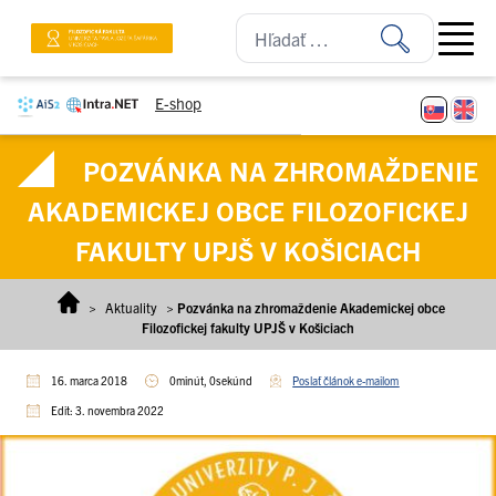
Prejsť na obsah
Open ma
E-shop
POZVÁNKA NA ZHROMAŽDENIE
AKADEMICKEJ OBCE FILOZOFICKEJ
FAKULTY UPJŠ V KOŠICIACH
>
Aktuality
>
Pozvánka na zhromaždenie Akademickej obce
Filozofickej fakulty UPJŠ v Košiciach
16. marca 2018
0minút, 0sekúnd
Poslať článok e-mailom
Edit: 3. novembra 2022