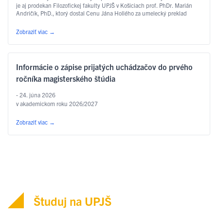
je aj prodekan Filozofickej fakulty UPJŠ v Košiciach prof. PhDr. Marián
Andričík, PhD., ktorý dostal Cenu Jána Hollého za umelecký preklad
v kategórii poézia, a to za prvý slovenský preklad …
Čítať ďalej
Zobraziť viac
→
Informácie o zápise prijatých uchádzačov do prvého
ročníka magisterského štúdia
- 24. júna 2026
v akademickom roku 2026/2027
Zobraziť viac
→
Študuj na UPJŠ