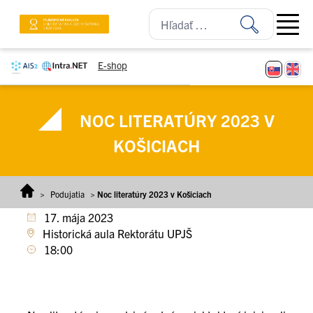
Prejsť na obsah
Open ma
E-shop
NOC LITERATÚRY 2023 V
KOŠICIACH
>
Podujatia
>
Noc literatúry 2023 v Košiciach
17. mája 2023
Historická aula Rektorátu UPJŠ
18:00