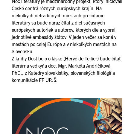
Noc literatúry je medzinárodný projekt, ktorý iniciovali
České centrá rôznych európskych krajín. Na
niekoľkých netradičných miestach pre čítanie
literatúry sa bude naraz čítať z diel súčasných
európskych autoriek a autorov, ktorých diela vybrali
jednotlivé ambasády štátov. V jeden večer sa koná v
mestách po celej Európe a v niekoľkých mestách na
Slovensku.
Z knihy Dosť bolo o láske (Hervé de Tellier) bude čítať
literárna vedkyňa doc. Mgr. Markéta Andričíková,
PhD., z Katedry slovakistiky, slovanských filológií a
komunikácie FF UPJŠ.