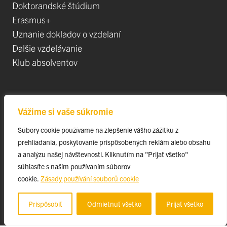
Doktorandské štúdium
Erasmus+
Uznanie dokladov o vzdelaní
Dalšie vzdelávanie
Klub absolventov
Veda
Vážime si vaše súkromie
Postdoktorandské pozíce
Súbory cookie používame na zlepšenie vášho zážitku z
Projekty
prehliadania, poskytovanie prispôsobených reklám alebo obsahu
Špičkové tímy
a analýzu našej návštevnosti. Kliknutím na "Prijať všetko"
TIP-UPJŠ
súhlasíte s naším používaním súborov
cookie.
Zásady používání souborů cookie
Vedecké parky
Evidencia publikačnej činnosti
Prispôsobiť
Odmietnuť všetko
Prijať všetko
Habilitačné a vymenúvacie konania