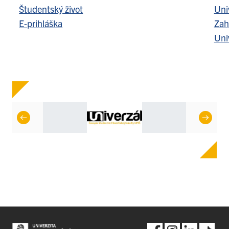
Študentský život
Uni
E-prihláška
Zah
Uni