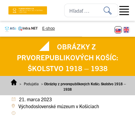
Prejsť na obsah
Open ma
E-shop
OBRÁZKY Z
PRVOREPUBLIKOVÝCH KOŠÍC:
ŠKOLSTVO 1918 – 1938
>
Podujatia
>
Obrázky z prvorepublikových Košíc: školstvo 1918 –
1938
21. marca 2023
Východoslovenské múzeum v Košiciach