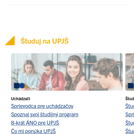
Študuj na UPJŠ
Uchádzači
Štud
Sprievodca pre uchádzačov
Štu
Spoznaj svoj študijný program
Spr
8-krát ÁNO pre UPJŠ
Štu
Čo mi ponúka UPJŠ
Štu