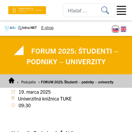
Prejsť na obsah
Open ma
E-shop
FORUM 2025: ŠTUDENTI –
PODNIKY – UNIVERZITY
>
Podujatia
>
FORUM 2025: Študenti – podniky – univerzity
19. marca 2025
Univerzitná knižnica TUKE
09:30