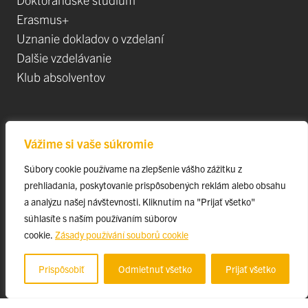
Erasmus+
Uznanie dokladov o vzdelaní
Dalšie vzdelávanie
Klub absolventov
Veda
Vážime si vaše súkromie
Postdoktorandské pozíce
Súbory cookie používame na zlepšenie vášho zážitku z
Projekty
prehliadania, poskytovanie prispôsobených reklám alebo obsahu
Špičkové tímy
a analýzu našej návštevnosti. Kliknutím na "Prijať všetko"
TIP-UPJŠ
súhlasíte s naším používaním súborov
cookie.
Zásady používání souborů cookie
Vedecké parky
Evidencia publikačnej činnosti
Prispôsobiť
Odmietnuť všetko
Prijať všetko
Habilitačné a vymenúvacie konania