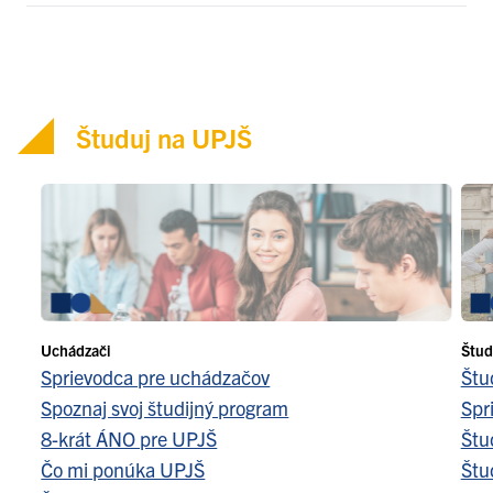
Študuj na UPJŠ
Uchádzači
Štud
Sprievodca pre uchádzačov
Štu
Spoznaj svoj študijný program
Spr
8-krát ÁNO pre UPJŠ
Štu
Čo mi ponúka UPJŠ
Štu