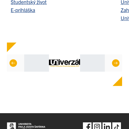
Študentský život
Uni
E-prihláška
Zah
Uni