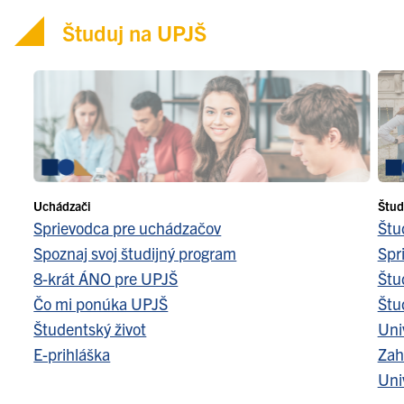
Študuj na UPJŠ
Uchádzači
Štud
Sprievodca pre uchádzačov
Štu
Spoznaj svoj študijný program
Spr
8-krát ÁNO pre UPJŠ
Štu
Čo mi ponúka UPJŠ
Štu
Študentský život
Uni
E-prihláška
Zah
Uni