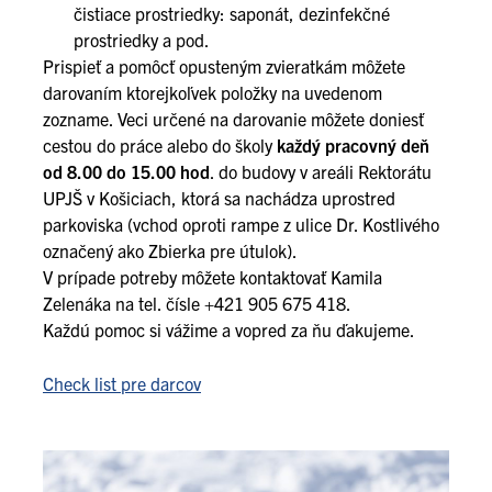
čistiace prostriedky: saponát, dezinfekčné
prostriedky a pod.
Prispieť a pomôcť opusteným zvieratkám môžete
darovaním ktorejkoľvek položky na uvedenom
zozname. Veci určené na darovanie môžete doniesť
cestou do práce alebo do školy
každý pracovný deň
od 8.00 do 15.00 hod
. do budovy v areáli Rektorátu
UPJŠ v Košiciach, ktorá sa nachádza uprostred
parkoviska (vchod oproti rampe z ulice Dr. Kostlivého
označený ako Zbierka pre útulok).
V prípade potreby môžete kontaktovať Kamila
Zelenáka na tel. čísle +421 905 675 418.
Každú pomoc si vážime a vopred za ňu ďakujeme.
Check list pre darcov