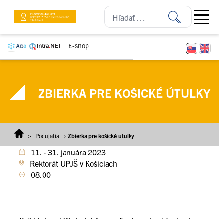
Prejsť na obsah
Open ma
E-shop
ZBIERKA PRE KOŠICKÉ ÚTULKY
>
Podujatia
>
Zbierka pre košické útulky
11. - 31. januára 2023
Rektorát UPJŠ v Košiciach
08:00