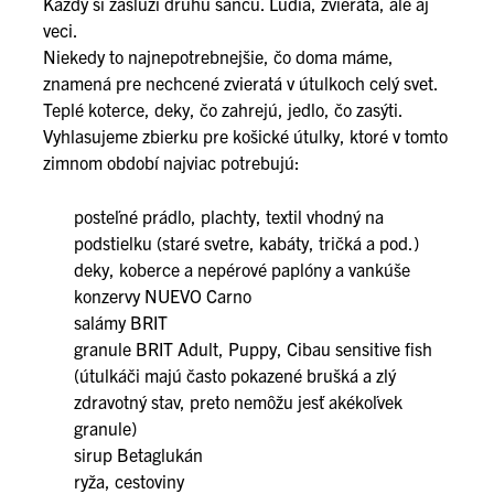
Každý si zaslúži druhú šancu. Ľudia, zvieratá, ale aj
veci.
Niekedy to najnepotrebnejšie, čo doma máme,
znamená pre nechcené zvieratá v útulkoch celý svet.
Teplé koterce, deky, čo zahrejú, jedlo, čo zasýti.
Vyhlasujeme zbierku pre košické útulky, ktoré v tomto
zimnom období najviac potrebujú:
posteľné prádlo, plachty, textil vhodný na
podstielku (staré svetre, kabáty, tričká a pod.)
deky, koberce a nepérové paplóny a vankúše
konzervy NUEVO Carno
salámy BRIT
granule BRIT Adult, Puppy, Cibau sensitive fish
(útulkáči majú často pokazené brušká a zlý
zdravotný stav, preto nemôžu jesť akékoľvek
granule)
sirup Betaglukán
ryža, cestoviny