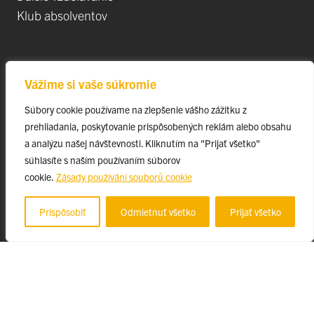
Klub absolventov
Veda
Vážime si vaše súkromie
Postdoktorandské pozíce
Súbory cookie používame na zlepšenie vášho zážitku z
Projekty
prehliadania, poskytovanie prispôsobených reklám alebo obsahu
Špičkové tímy
a analýzu našej návštevnosti. Kliknutím na "Prijať všetko"
TIP-UPJŠ
súhlasíte s naším používaním súborov
cookie.
Zásady používání souborů cookie
Vedecké parky
Evidencia publikačnej činnosti
Prispôsobiť
Odmietnuť všetko
Prijať všetko
Habilitačné a vymenúvacie konania
© 2023 Univerzita Pavla Jozefa Šafárika v Košiciach, ff-webmaster@upjs.sk