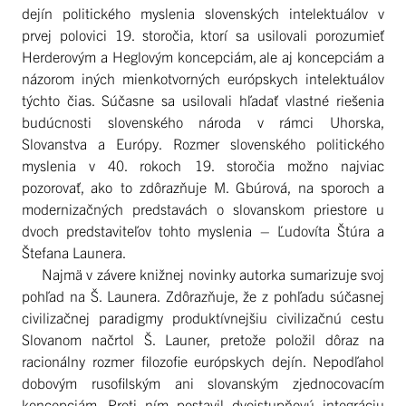
dejín politického myslenia slovenských intelektuálov v
prvej polovici 19. storočia, ktorí sa usilovali porozumieť
Herderovým a Heglovým koncepciám, ale aj koncepciám a
názorom iných mienkotvorných európskych intelektuálov
týchto čias. Súčasne sa usilovali hľadať vlastné riešenia
budúcnosti slovenského národa v rámci Uhorska,
Slovanstva a Európy. Rozmer slovenského politického
myslenia v 40. rokoch 19. storočia možno najviac
pozorovať, ako to zdôrazňuje M. Gbúrová, na sporoch a
modernizačných predstavách o slovanskom priestore u
dvoch predstaviteľov tohto myslenia – Ľudovíta Štúra a
Štefana Launera.
Najmä v závere knižnej novinky autorka sumarizuje svoj
pohľad na Š. Launera. Zdôrazňuje, že z pohľadu súčasnej
civilizačnej paradigmy produktívnejšiu civilizačnú cestu
Slovanom načrtol Š. Launer, pretože položil dôraz na
racionálny rozmer filozofie európskych dejín. Nepodľahol
dobovým rusofilským ani slovanským zjednocovacím
koncepciám. Proti ním postavil dvojstupňovú integráciu