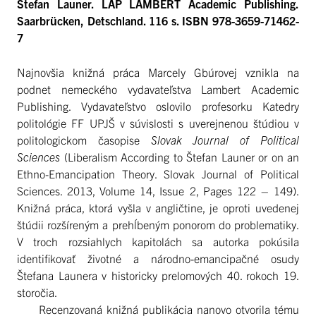
Štefan Launer. LAP LAMBERT Academic Publishing.
Saarbrücken, Detschland. 116 s. ISBN 978-3659-71462-
7
Najnovšia knižná práca Marcely Gbúrovej vznikla na
podnet nemeckého vydavateľstva Lambert Academic
Publishing. Vydavateľstvo oslovilo profesorku Katedry
politológie FF UPJŠ v súvislosti s uverejnenou štúdiou v
politologickom časopise
Slovak Journal of Political
Sciences
(Liberalism According to Štefan Launer or on an
Ethno-Emancipation Theory. Slovak Journal of Political
Sciences. 2013, Volume 14, Issue 2, Pages 122 – 149).
Knižná práca, ktorá vyšla v angličtine, je oproti uvedenej
štúdii rozšíreným a prehĺbeným ponorom do problematiky.
V troch rozsiahlych kapitolách sa autorka pokúsila
identifikovať životné a národno-emancipačné osudy
Štefana Launera v historicky prelomových 40. rokoch 19.
storočia.
Recenzovaná knižná publikácia nanovo otvorila tému