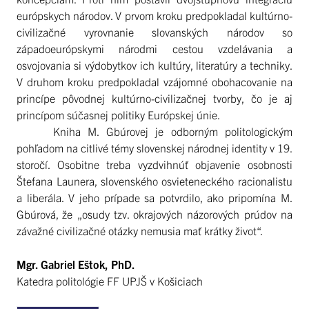
európskych národov. V prvom kroku predpokladal kultúrno-
civilizačné vyrovnanie slovanských národov so
západoeurópskymi národmi cestou vzdelávania a
osvojovania si výdobytkov ich kultúry, literatúry a techniky.
V druhom kroku predpokladal vzájomné obohacovanie na
princípe pôvodnej kultúrno-civilizačnej tvorby, čo je aj
princípom súčasnej politiky Európskej únie.
Kniha M. Gbúrovej je odborným politologickým
pohľadom na citlivé témy slovenskej národnej identity v 19.
storočí. Osobitne treba vyzdvihnúť objavenie osobnosti
Štefana Launera, slovenského osvieteneckého racionalistu
a liberála. V jeho prípade sa potvrdilo, ako pripomína M.
Gbúrová, že „osudy tzv. okrajových názorových prúdov na
závažné civilizačné otázky nemusia mať krátky život“.
Mgr. Gabriel Eštok, PhD.
Katedra politológie FF UPJŠ v Košiciach