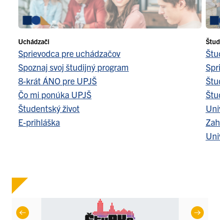
Uchádzači
Štud
Sprievodca pre uchádzačov
Štu
Spoznaj svoj študijný program
Spr
8-krát ÁNO pre UPJŠ
Štu
Čo mi ponúka UPJŠ
Štu
Študentský život
Uni
E-prihláška
Zah
Uni