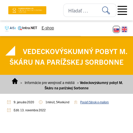
Prejsť na obsah
Open ma
E-shop
VEDECKOVÝSKUMNÝ POBYT M.
ŠKÁRU NA PARÍŽSKEJ SORBONNE
>
Informácie pre verejnosť a médiá
>
Vedeckovýskumný pobyt M.
Škáru na parížskej Sorbonne
9. januára 2020
1minút, 54sekúnd
Poslať článok e-mailom
Edit: 13. novembra 2022