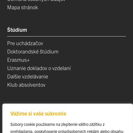
Mapa stránok
Štúdium
Pre uchádzačov
Doktorandské štúdium
Erasmus+
Uznanie dokladov o vzdelaní
Dalšie vzdelávanie
Klub absolventov
Veda
Vážime si vaše súkromie
Postdoktorandské pozíce
Súbory cookie používame na zlepšenie vášho zážitku z
Projekty
prehliadania, poskytovanie prispôsobených reklám alebo obsahu