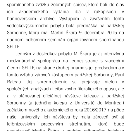
spomínaného zväzku zobraných spisov, ktoré boli do čias
ich akademického vydania iba v rukopisoch v
hannoverskom archíve. Výstupom a zavŕšením tohto
vedeckovýskumného pobytu bola prednáška na parížskej
Sorbonne, ktorú mal Martin Škára 9. decembra 2015 na
riadnom odbornom seminári organizovanom spomínanou
SELLF.
Jedným z dôsledkov pobytu M. Škáru je aj intenzívna
medzinárodná spolupráca na jednej strane s viacerými
členmi SELLF, na strane druhej priamo s jej predsedom a v
tomto vzťahu zároveň zástupcom parížskej Sorbonny, Paul
Rateau. Jej spredmetnenie sa prejavuje nielen v
spoločných analýzach Leibnizovho filozofického opusu, ale
aj v plánovanej oficiálnej návšteve kolegov z parížskej
Sorbonny (a jedného kolegu z Université de Montreal)
začiatkom nového akademického roka 2016/2017 na pôde
našej univerzity. Ich návšteva by mala zároveň byť aj
leibnizovským pracovným stretnutím, ktoré bude
organizovať Martin Škára v podobe odborného kolokvia