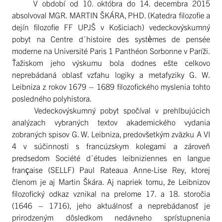
V období od 10. októbra do 14. decembra 2015
absolvoval MGR. MARTIN ŠKÁRA, PHD. (Katedra filozofie a
dejín filozofie FF UPJŠ v Košiciach) vedeckovýskumný
pobyt na Centre d´histoire des systèmes de pensée
moderne na Université Paris 1 Panthéon Sorbonne v Paríži.
Ťažiskom jeho výskumu bola dodnes ešte celkovo
neprebádaná oblasť vzťahu logiky a metafyziky G. W.
Leibniza z rokov 1679 – 1689 filozofického myslenia tohto
posledného polyhistora.
Vedeckovýskumný pobyt spočíval v prehlbujúcich
analýzach vybraných textov akademického vydania
zobraných spisov G. W. Leibniza, predovšetkým zväzku A VI
4 v súčinnosti s francúzskym kolegami a zároveň
predsedom Société d´études leibniziennes en langue
française (SELLF) Paul Rateaua Anne-Lise Rey, ktorej
členom je aj Martin Škára. Aj napriek tomu, že Leibnizov
filozofický odkaz vznikal na prelome 17. a 18. storočia
(1646 – 1716), jeho aktuálnosť a neprebádanosť je
prirodzeným dôsledkom nedávneho sprístupnenia