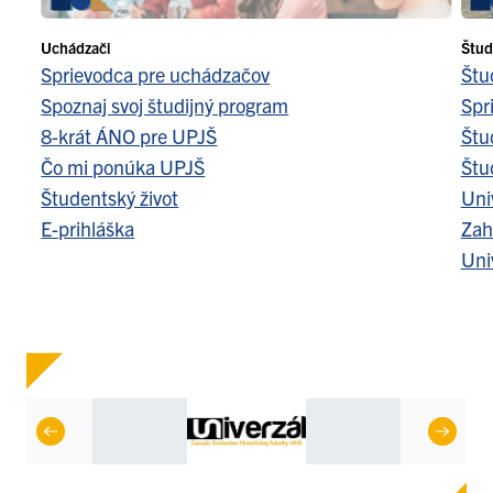
Uchádzači
Štud
Sprievodca pre uchádzačov
Štu
Spoznaj svoj študijný program
Spr
8-krát ÁNO pre UPJŠ
Štu
Čo mi ponúka UPJŠ
Štu
Študentský život
Uni
E-prihláška
Zah
Uni