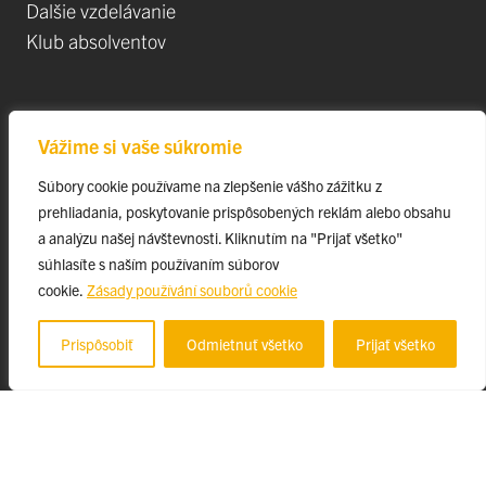
Dalšie vzdelávanie
Klub absolventov
Veda
Vážime si vaše súkromie
Postdoktorandské pozíce
Súbory cookie používame na zlepšenie vášho zážitku z
Projekty
prehliadania, poskytovanie prispôsobených reklám alebo obsahu
Špičkové tímy
a analýzu našej návštevnosti. Kliknutím na "Prijať všetko"
TIP-UPJŠ
súhlasíte s naším používaním súborov
cookie.
Zásady používání souborů cookie
Vedecké parky
Evidencia publikačnej činnosti
Prispôsobiť
Odmietnuť všetko
Prijať všetko
Habilitačné a vymenúvacie konania
© 2023 Univerzita Pavla Jozefa Šafárika v Košiciach, ff-webmaster@upjs.sk