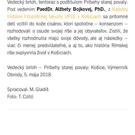
Vedecký brloh, tentoraz s podtitulom Príbehy starej povaly.
Pod vedením
PaedDr. Alžbety Bojkovej, PhD.
, z
Katedry
histórie Filozofickej fakulty UPJŠ v Košiciach
sa prítomné
deti vcítili do kože cisárov, ktorí spoločne – konsenzom –
rozhodovali o osude svojej ríše a jej obyvateľov. Zistili, že
všetky rozhodnutia majú svoje dôvody, ale aj následky –
viac či menej predvídateľné, a aj to, ako história Rímskej
ríše ovplyvnila život v Košiciach.
Vedecký brloh – Príbehy starej povaly: Košice, Výmenník
Obrody, 5. mája 2018
Spracoval: M. Gladiš
Foto: T. Czitó