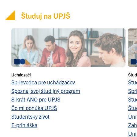
Študuj na UPJŠ
Uchádzači
Štud
Sprievodca pre uchádzačov
Štu
Spoznaj svoj študijný program
Spr
8-krát ÁNO pre UPJŠ
Štu
Čo mi ponúka UPJŠ
Štu
Študentský život
Uni
E-prihláška
Zah
Uni