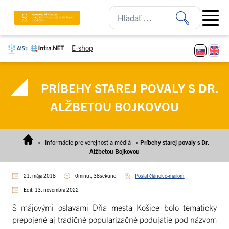
Prejsť na obsah
Open ma
E-shop
PRÍBEHY STAREJ POVALY S DR.
ALŽBETOU BOJKOVOU
>
Informácie pre verejnosť a médiá
>
Príbehy starej povaly s Dr.
Alžbetou Bojkovou
21. mája 2018
0minút, 38sekúnd
Poslať článok e-mailom
Edit: 13. novembra 2022
S májovými oslavami Dňa mesta Košice bolo tematicky
prepojené aj tradičné popularizačné podujatie pod názvom