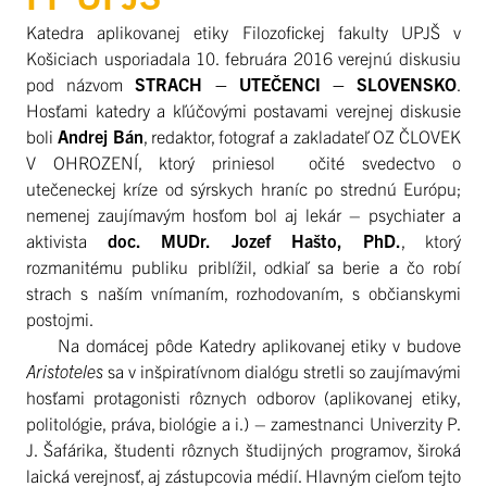
Katedra aplikovanej etiky Filozofickej fakulty UPJŠ v
Košiciach usporiadala 10. februára 2016 verejnú diskusiu
pod názvom
S
TRACH –
UTEČENCI –
S
LOVENSKO
.
Hosťami katedry a kľúčovými postavami verejnej diskusie
boli
Andrej Bán
, redaktor, fotograf a zakladateľ OZ ČLOVEK
V OHROZENÍ, ktorý priniesol očité svedectvo o
utečeneckej kríze od sýrskych hraníc po strednú Európu;
nemenej zaujímavým hosťom bol aj lekár – psychiater a
aktivista
doc. MUDr. Jozef Hašto, PhD.
, ktorý
rozmanitému publiku priblížil, odkiaľ sa berie a čo robí
strach s naším vnímaním, rozhodovaním, s občianskymi
postojmi.
Na domácej pôde Katedry aplikovanej etiky v budove
Aristoteles
sa v inšpiratívnom dialógu stretli so zaujímavými
hosťami protagonisti rôznych odborov (aplikovanej etiky,
politológie, práva, biológie a i.) – zamestnanci Univerzity P.
J. Šafárika, študenti rôznych študijných programov, široká
laická verejnosť, aj zástupcovia médií. Hlavným cieľom tejto