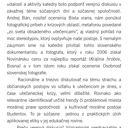
udalosti a aktivity katedry bolo podporiť verejnú diskusiu v
závažnej téme súčasných dní a súčasnej spoločnosti.
Andrej Bán, nositeľ ocenenia Biela vrana, nám ponúkol
fotografický príbeh z krízových oblastí, metaforou povedané
„zo sveta obsadeného utečencami“, aj vlastný pohľad na
moc stereotypov, ktorý ovplyvňuje naše postoje. S nemalým
záujmom sme na katedre privítali tohto slovenského
dokumentaristu a fotografa, ktorý v roku 2006 získal
Novinársku cenu za najlepšiu reportáž (
Krajina hrobov
,
Bosna) a v tom istom roku získal ocenenie Osobnosť
slovenskej fotografie.
Racionálne a triezvo diskutovať na tému strachu a
občianskych postojov vo vzťahu k utečencom je dnes, v
čase utečeneckej krízy, veľmi dôležité. Rovnako ako
relevantne identifikovať určité trendy či problémové miesta
morálnej praxe spoločnosti a kultivovať morálne postoje
študentov. To je súčasne jednou z praktických úloh
aplikovanej etiky v jej edukačnej rovine.
Prečo verejná diskusia? Významným predsavzatím a