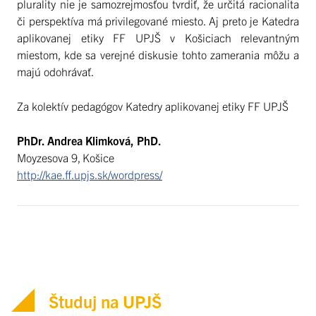
plurality nie je samozrejmosťou tvrdiť, že určitá racionalita
či perspektíva má privilegované miesto. Aj preto je Katedra
aplikovanej etiky FF UPJŠ v Košiciach relevantným
miestom, kde sa verejné diskusie tohto zamerania môžu a
majú odohrávať.
Za kolektív pedagógov Katedry aplikovanej etiky FF UPJŠ
PhDr. Andrea Klimková, PhD.
Moyzesova 9, Košice
http://kae.ff.upjs.sk/wordpress/
Študuj na UPJŠ