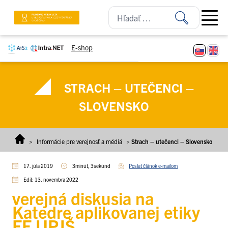
Prejsť na obsah
Open ma
E-shop
STRACH – UTEČENCI –
SLOVENSKO
>
Informácie pre verejnosť a médiá
>
Strach – utečenci – Slovensko
17. júla 2019
3minút, 3sekúnd
Poslať článok e-mailom
Edit: 13. novembra 2022
verejná diskusia na
Katedre aplikovanej etiky
FF UPJŠ