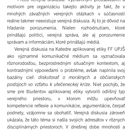
motívom pre organizáciu takejto aktivity je fakt, že v
mnohých závažných verejných otázkach v súčasnosti
reálne takmer neexistuje verejná diskusia. Aj to je dôvod na
hľadanie porozumenia. Nielen rozhodnutiam, ktoré
prinášajú politici, verejná správa, ale aj porozumenie
správam a informáciám, ktoré prinášajú médiá.
Verejná diskusia na Katedre aplikovanej etiky FF UPJŠ
ako významné komunikačné médium sa vyznačovala
rôznorodosťou, bezprostredným situačným kontextom, aj
kontrastnými výpoveďami o probléme, avšak naplnila svoj
bazálny cieľ:
diskutovať o morálnych a občianskych
postojoch vo vzťahu k utečeneckej kríze
. Niet pochýb, že
sme pre študentov aplikovanej etiky vytvorili odlišný typ
verejného priestoru, v ktorom môžu upevňovať
kompetencie reflexie a komunikácie, argumentácie, čerpať
podnety, vzájomne sa obohatiť. Verejná diskusia zároveň
ukázala, že táto téma si našla svojich adresátov v rôznych
disciplinárnych priestoroch. V dnešnej dobe mnohosti a