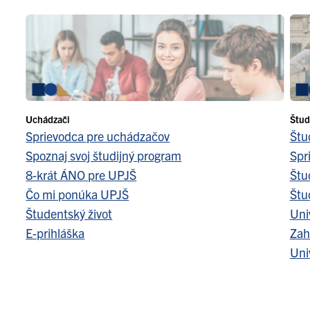
Uchádzači
Štud
Sprievodca pre uchádzačov
Štu
Spoznaj svoj študijný program
Spr
8-krát ÁNO pre UPJŠ
Štu
Čo mi ponúka UPJŠ
Štu
Študentský život
Uni
E-prihláška
Zah
Uni