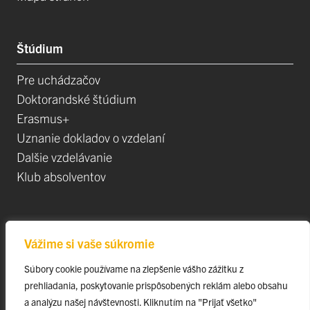
Štúdium
Pre uchádzačov
Doktorandské štúdium
Erasmus+
Uznanie dokladov o vzdelaní
Dalšie vzdelávanie
Klub absolventov
Veda
Vážime si vaše súkromie
Postdoktorandské pozíce
Súbory cookie používame na zlepšenie vášho zážitku z
Projekty
prehliadania, poskytovanie prispôsobených reklám alebo obsahu
Špičkové tímy
a analýzu našej návštevnosti. Kliknutím na "Prijať všetko"