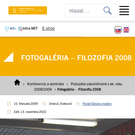
Prejsť na obsah
Open ma
E-shop
FOTOGALÉRIA – FILOZOFIA 2008
>
Konferencie a semináre
>
Podujatia uskutočnené v ak. roku
2008/2009
>
Fotogaléria – Filozofia 2008
10. februára 2009
0minút, 0sekúnd
Poslať článok e-mailom
Edit: 13. novembra 2022