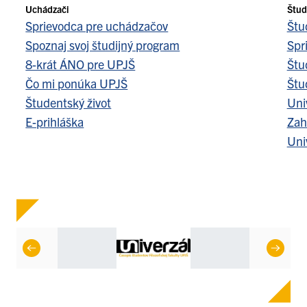
Uchádzači
Štud
Sprievodca pre uchádzačov
Štu
Spoznaj svoj študijný program
Spr
8-krát ÁNO pre UPJŠ
Štu
Čo mi ponúka UPJŠ
Štu
Študentský život
Uni
E-prihláška
Zah
Uni