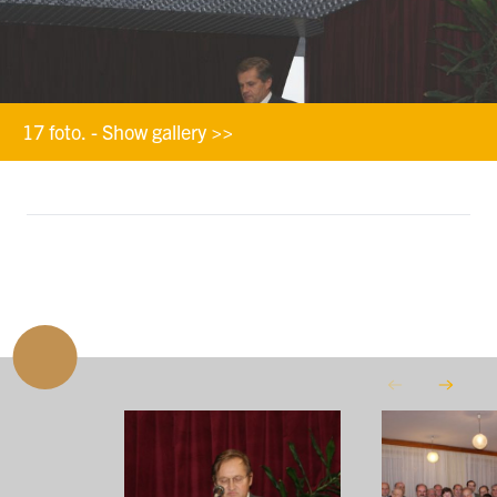
17 foto. - Show gallery >>