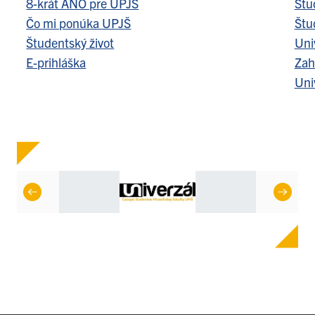
8-krát ÁNO pre UPJŠ
Štu
Čo mi ponúka UPJŠ
Štu
Študentský život
Uni
E-prihláška
Zah
Uni