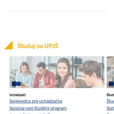
Študuj na UPJŠ
Uchádzači
Štud
Sprievodca pre uchádzačov
Štu
Spoznaj svoj študijný program
Spr