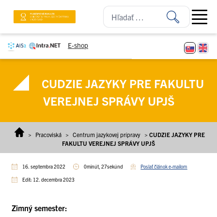
Prejsť na obsah
Open ma
E-shop
CUDZIE JAZYKY PRE FAKULTU
VEREJNEJ SPRÁVY UPJŠ
>
Pracoviská
>
Centrum jazykovej prípravy
>
CUDZIE JAZYKY PRE
FAKULTU VEREJNEJ SPRÁVY UPJŠ
16. septembra 2022
0minút, 27sekúnd
Poslať článok e-mailom
Edit: 12. decembra 2023
Zimný semester: