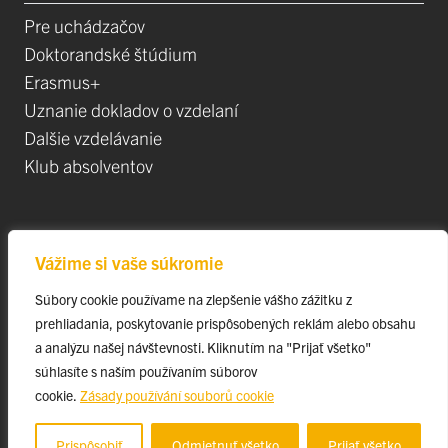
Pre uchádzačov
Doktorandské štúdium
Erasmus+
Uznanie dokladov o vzdelaní
Dalšie vzdelávanie
Klub absolventov
Veda
Vážime si vaše súkromie
Postdoktorandské pozíce
Súbory cookie používame na zlepšenie vášho zážitku z
Projekty
prehliadania, poskytovanie prispôsobených reklám alebo obsahu
Špičkové tímy
a analýzu našej návštevnosti. Kliknutím na "Prijať všetko"
TIP-UPJŠ
súhlasíte s naším používaním súborov
cookie.
Zásady používání souborů cookie
Vedecké parky
Evidencia publikačnej činnosti
Prispôsobiť
Odmietnuť všetko
Prijať všetko