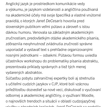
Anglický jazyk je prostriedkom komunikácie vedy
a výskumu, je jazykom vzdelanosti a angličtina používaná
na akademické účely má svoje špecifiká a vlastné vnútorné
pravidlá, o ktorých
Janet DeCesaris
hovorila pred
slovenským publikom veľmi pútavo a zároveň s istou
dávkou humoru. Venovala sa základným akademickým
zručnostiam, predovšetkým otázke akademického písania,
zdôraznila nevyhnutnosť zvládnutia zručnosti správne
usporiadať a vystavať text s prehľadne organizovanými
nosnými jednotkami – odsekmi. Pútavou formou uviedla
účastníkov workshopu do problematiky písania abstraktu,
prezentovala príklady správnych a tiež tých menej
vydarených abstraktov.
Súčasťou pobytu zahraničnej expertky boli aj stretnutia
s učiteľmi cudzích jazykov v CJP, ktoré boli vzácnou
príležitosťou dozvedieť sa nové veci, diskutovať o vyučovaní
odbornej a akademickej angličtiny, o využívaní Moodle,
o najnovších trendoch a situácii v oblasti cudzojazyčnej
výučby v západných krajinách.
Janet DeCesaris
sa podelila