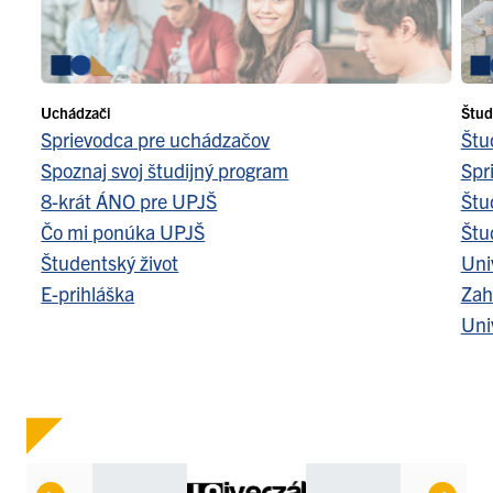
Uchádzači
Štud
Sprievodca pre uchádzačov
Štu
Spoznaj svoj študijný program
Spr
8-krát ÁNO pre UPJŠ
Štu
Čo mi ponúka UPJŠ
Štu
Študentský život
Uni
E-prihláška
Zah
Uni