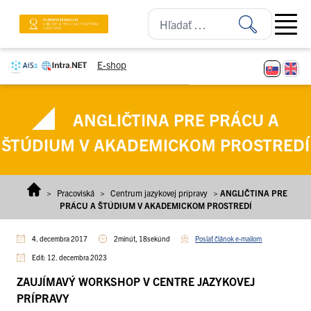
Prejsť na obsah
Open ma
E-shop
ANGLIČTINA PRE PRÁCU A
ŠTÚDIUM V AKADEMICKOM PROSTREDÍ
>
Pracoviská
>
Centrum jazykovej prípravy
>
ANGLIČTINA PRE
PRÁCU A ŠTÚDIUM V AKADEMICKOM PROSTREDÍ
4. decembra 2017
2minút, 18sekúnd
Poslať článok e-mailom
Edit: 12. decembra 2023
ZAUJÍMAVÝ WORKSHOP V CENTRE JAZYKOVEJ
PRÍPRAVY