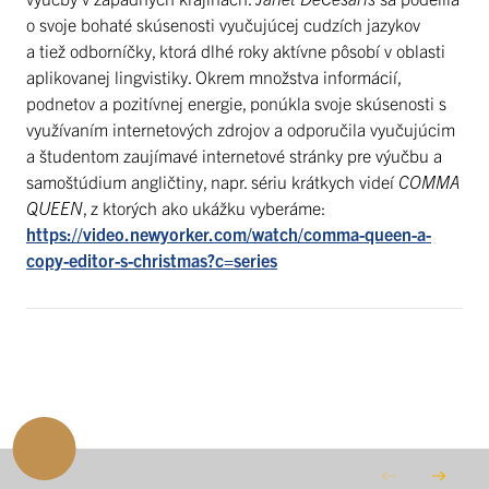
o svoje bohaté skúsenosti vyučujúcej cudzích jazykov
a tiež odborníčky, ktorá dlhé roky aktívne pôsobí v oblasti
aplikovanej lingvistiky. Okrem množstva informácií,
podnetov a pozitívnej energie, ponúkla svoje skúsenosti s
využívaním internetových zdrojov a odporučila vyučujúcim
a študentom zaujímavé internetové stránky pre výučbu a
samoštúdium angličtiny, napr. sériu krátkych videí
COMMA
QUEEN
, z ktorých ako ukážku vyberáme:
https://video.newyorker.com/watch/comma-queen-a-
copy-editor-s-christmas?c=series