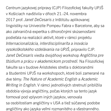
Centrum jazykovej prípravy (CJP) Filozofickej fakulty UPJŠ
v Košiciach navštívila v dňoch 21.-24. novembra
2017 prof.
Janet DeCesaris
z Inštitútu aplikovanej
lingvistiky na Univerzite Pompeu Fabra v Barcelone, aby sa
ako zahraničná expertka s dlhoročnými skúsenosťami
podieľala na realizácii aktivít, ktoré v rámci projektu
Internacionalizácia, interdisciplinarita a inovácia
vysokoškolského vzdelávania na UPJŠ
, pripravilo CJP.
Janet DeCesaris
viedla dvojdňový workshop
Angličtina pre
štúdium a prácu v akademickom prostredí.
Na Filozofickej
fakulte sa v budove Aristoteles stretla s doktorandmi
a študentmi UPJŠ na workshopoch, ktoré boli zamerané na
dve témy:
The Nature of Academic English
a
Academic
Writing in English
. V rámci jednotlivých stretnutí priblížila
obdobia vývoja angličtiny, počas ktorých sa tento jazyk
formoval pod vplyvom iných jazykov, venovala
sa osobitostiam angličtiny v USA a tiež súčasnej podobe
angličtiny ako jazyka veľmi rozmanitého a všestranného.