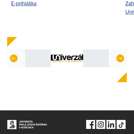
E-prihláška
Zah
Uni