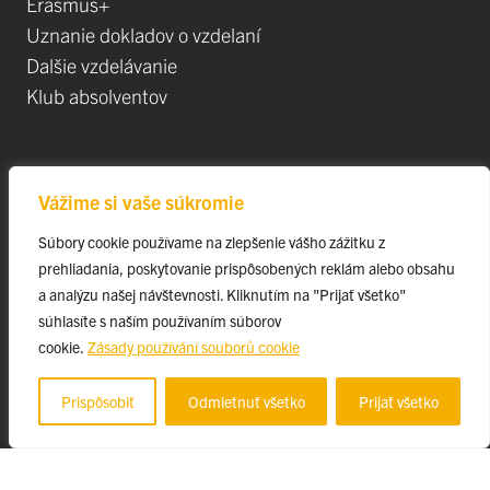
Erasmus+
Uznanie dokladov o vzdelaní
Dalšie vzdelávanie
Klub absolventov
Veda
Vážime si vaše súkromie
Postdoktorandské pozíce
Súbory cookie používame na zlepšenie vášho zážitku z
Projekty
prehliadania, poskytovanie prispôsobených reklám alebo obsahu
Špičkové tímy
a analýzu našej návštevnosti. Kliknutím na "Prijať všetko"
TIP-UPJŠ
súhlasíte s naším používaním súborov
cookie.
Zásady používání souborů cookie
Vedecké parky
Evidencia publikačnej činnosti
Prispôsobiť
Odmietnuť všetko
Prijať všetko
Habilitačné a vymenúvacie konania