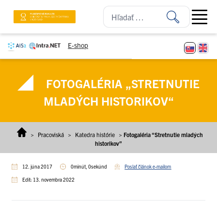
Prejsť na obsah
Open ma
E-shop
FOTOGALÉRIA „STRETNUTIE
MLADÝCH HISTORIKOV“
>
Pracoviská
>
Katedra histórie
>
Fotogaléria “Stretnutie mladých
historikov”
12. júna 2017
0minút, 0sekúnd
Poslať článok e-mailom
Edit: 13. novembra 2022