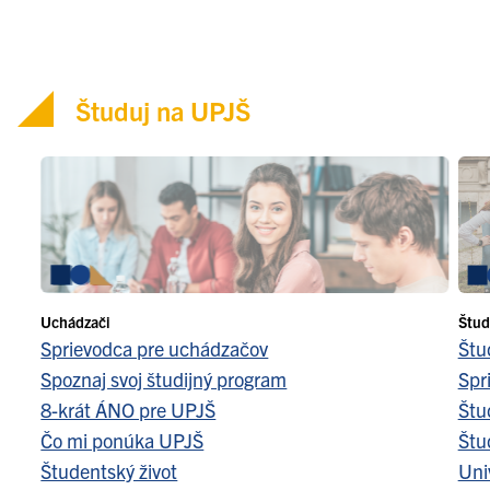
Študuj na UPJŠ
Uchádzači
Štud
Sprievodca pre uchádzačov
Štu
Spoznaj svoj študijný program
Spr
8-krát ÁNO pre UPJŠ
Štu
Čo mi ponúka UPJŠ
Štu
Študentský život
Uni