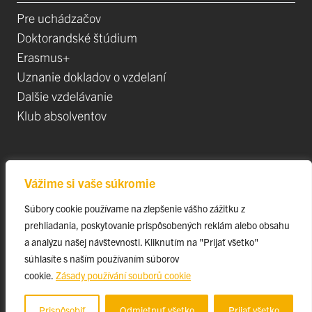
Pre uchádzačov
Doktorandské štúdium
Erasmus+
Uznanie dokladov o vzdelaní
Dalšie vzdelávanie
Klub absolventov
Veda
Vážime si vaše súkromie
Postdoktorandské pozíce
Súbory cookie používame na zlepšenie vášho zážitku z
Projekty
prehliadania, poskytovanie prispôsobených reklám alebo obsahu
Špičkové tímy
a analýzu našej návštevnosti. Kliknutím na "Prijať všetko"
TIP-UPJŠ
súhlasíte s naším používaním súborov
cookie.
Zásady používání souborů cookie
Vedecké parky
Evidencia publikačnej činnosti
Prispôsobiť
Odmietnuť všetko
Prijať všetko