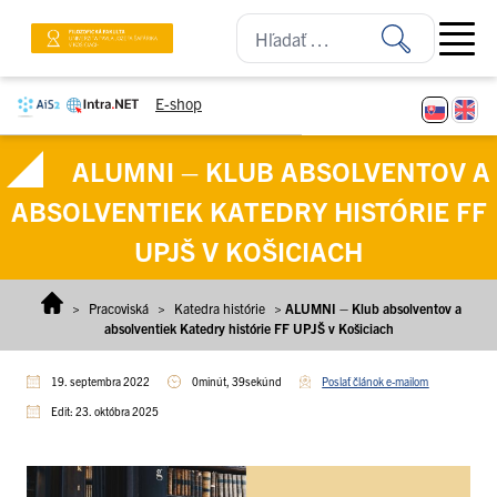
Prejsť na obsah
Open ma
E-shop
ALUMNI – KLUB ABSOLVENTOV A
ABSOLVENTIEK KATEDRY HISTÓRIE FF
UPJŠ V KOŠICIACH
>
Pracoviská
>
Katedra histórie
>
ALUMNI – Klub absolventov a
absolventiek Katedry histórie FF UPJŠ v Košiciach
19. septembra 2022
0minút, 39sekúnd
Poslať článok e-mailom
Edit: 23. októbra 2025