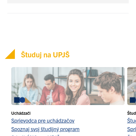
Študuj na UPJŠ
Uchádzači
Štud
Sprievodca pre uchádzačov
Štu
Spoznaj svoj študijný program
Spr