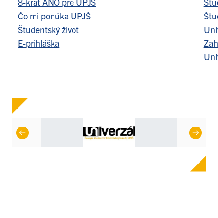
8-krát ÁNO pre UPJŠ
Štu
Čo mi ponúka UPJŠ
Štu
Študentský život
Uni
E-prihláška
Zah
Uni