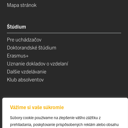
Mapa stránok
Štúdium
Pre uchádzačov
Doktorandské štúdium
Erasmus+
Uznanie dokladov o vzdelaní
Dalšie vzdelávanie
Klub absolventov
Veda
Vážime si vaše súkromie
Postdoktorandské pozíce
Súbory cookie používame na zlepšenie vášho zážitku z
Projekty
prehliadania, poskytovanie prispôsobených reklám alebo obsahu