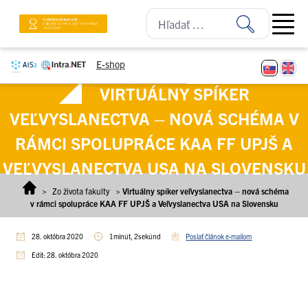
Prejsť na obsah
Open ma
E-shop
VIRTUÁLNY SPÍKER
VEĽVYSLANECTVA – NOVÁ SCHÉMA V
RÁMCI SPOLUPRÁCE KAA FF UPJŠ A
VEĽVYSLANECTVA USA NA SLOVENSKU
>
Zo života fakulty
>
Virtuálny spíker veľvyslanectva – nová schéma
v rámci spolupráce KAA FF UPJŠ a Veľvyslanectva USA na Slovensku
28. októbra 2020
1minút, 2sekúnd
Poslať článok e-mailom
Edit: 28. októbra 2020