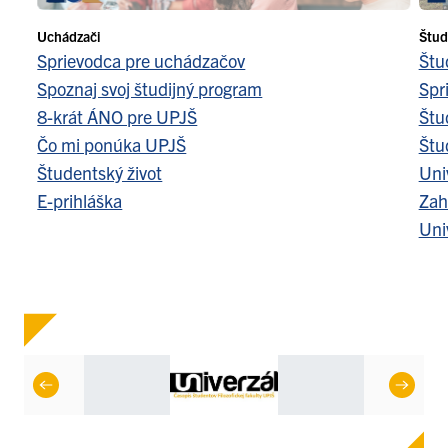
Uchádzači
Štud
Sprievodca pre uchádzačov
Štu
Spoznaj svoj študijný program
Spr
8-krát ÁNO pre UPJŠ
Štu
Čo mi ponúka UPJŠ
Štu
Študentský život
Uni
E-prihláška
Zah
Uni