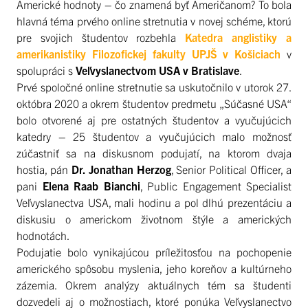
Americké hodnoty – čo znamená byť Američanom? To bola
hlavná téma prvého online stretnutia v novej schéme, ktorú
pre svojich študentov rozbehla
Katedra anglistiky a
amerikanistiky Filozofickej fakulty UPJŠ v Košiciach
v
spolupráci s
Veľvyslanectvom USA v Bratislave
.
Prvé spoločné online stretnutie sa uskutočnilo v utorok 27.
októbra 2020 a okrem študentov predmetu „Súčasné USA“
bolo otvorené aj pre ostatných študentov a vyučujúcich
katedry – 25 študentov a vyučujúcich malo možnosť
zúčastniť sa na diskusnom podujatí, na ktorom dvaja
hostia, pán
Dr. Jonathan Herzog
, Senior Political Officer, a
pani
Elena Raab Bianchi
, Public Engagement Specialist
Veľvyslanectva USA, mali hodinu a pol dlhú prezentáciu a
diskusiu o americkom životnom štýle a amerických
hodnotách.
Podujatie bolo vynikajúcou príležitosťou na pochopenie
amerického spôsobu myslenia, jeho koreňov a kultúrneho
zázemia. Okrem analýzy aktuálnych tém sa študenti
dozvedeli aj o možnostiach, ktoré ponúka Veľvyslanectvo