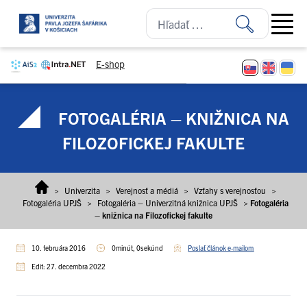
Prejsť na obsah
Open ma
E-shop
FOTOGALÉRIA – KNIŽNICA NA
FILOZOFICKEJ FAKULTE
>
Univerzita
>
Verejnosť a médiá
>
Vzťahy s verejnosťou
>
Fotogaléria UPJŠ
>
Fotogaléria – Univerzitná knižnica UPJŠ
>
Fotogaléria
– knižnica na Filozofickej fakulte
10. februára 2016
0minút, 0sekúnd
Poslať článok e-mailom
Edit: 27. decembra 2022