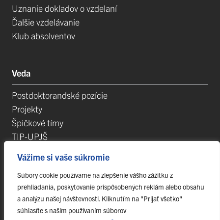
Uznanie dokladov o vzdelaní
Ďalšie vzdelávanie
Klub absolventov
Veda
Postdoktorandské pozície
Projekty
Špičkové tímy
TIP-UPJŠ
Vedecké parky
Vážime si vaše súkromie
Evidencia publikačnej činnosti
Súbory cookie používame na zlepšenie vášho zážitku z
Habilitačné a vymenúvacie konania
prehliadania, poskytovanie prispôsobených reklám alebo obsahu
a analýzu našej návštevnosti. Kliknutím na "Prijať všetko"
súhlasíte s naším používaním súborov