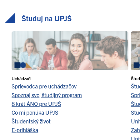
Študuj na UPJŠ
Uchádzači
Štud
Sprievodca pre uchádzačov
Štu
Spoznaj svoj študijný program
Spr
8 krát ÁNO pre UPJŠ
Štu
Čo mi ponúka UPJŠ
Štu
Študentský život
Uni
E-prihláška
Zah
Uni