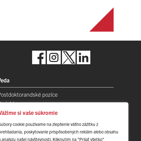
Veda
Postdoktorandské pozíce
Projekty
Špičkové tímy
Vážime si vaše súkromie
TIP-UPJŠ
Súbory cookie používame na zlepšenie vášho zážitku z
Vedecké parky
prehliadania, poskytovanie prispôsobených reklám alebo obsahu
videncia publikačnej činnosti
a analýzu našej návštevnosti. Kliknutím na "Prijať všetko"