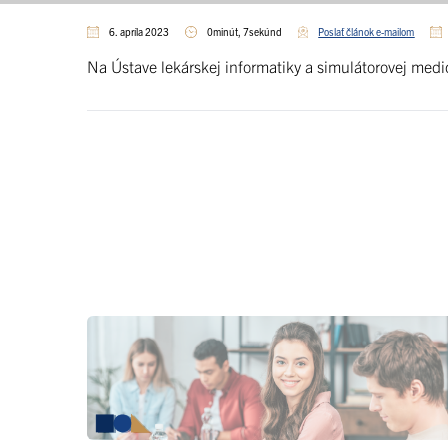
6. apríla 2023
0minút, 7sekúnd
Poslať článok e-mailom
Na Ústave lekárskej informatiky a simulátorovej me