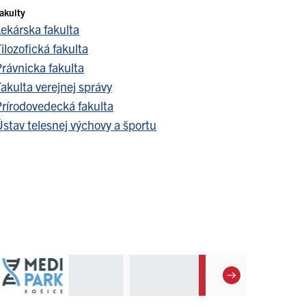
akulty
Lekárska fakulta
ilozofická fakulta
Právnicka fakulta
akulta verejnej správy
Prírodovedecká fakulta
stav telesnej výchovy a športu