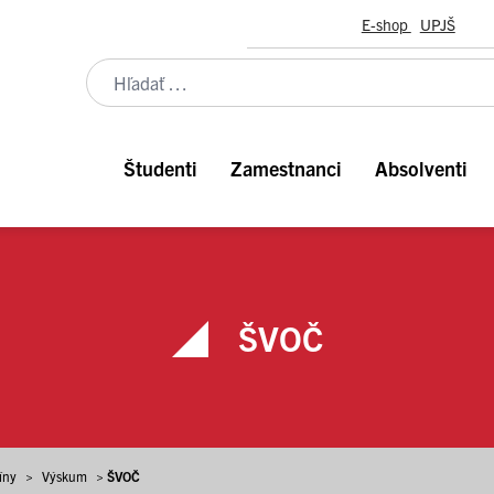
E-shop
UPJŠ
Študenti
Zamestnanci
Absolventi
ŠVOČ
íny
>
Výskum
>
ŠVOČ