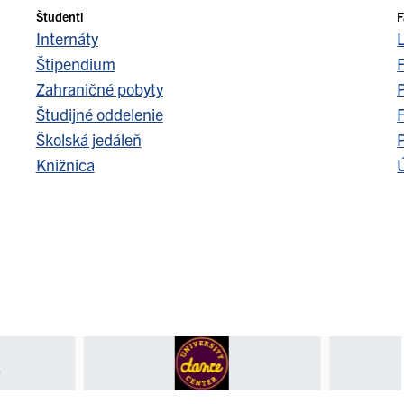
Študenti
F
Internáty
Štipendium
F
Zahraničné pobyty
Študijné oddelenie
F
Školská jedáleň
Knižnica
Ú