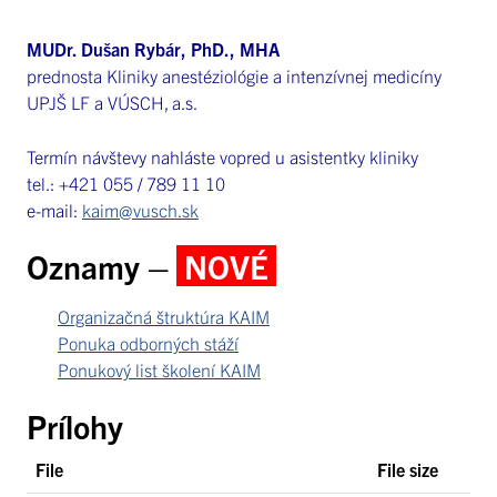
MUDr. Dušan Rybár, PhD., MHA
prednosta Kliniky anestéziológie a intenzívnej medicíny
UPJŠ LF a VÚSCH, a.s.
Termín návštevy nahláste vopred u asistentky kliniky
tel.: +421 055 / 789 11 10
e-mail:
kaim@vusch.sk
Oznamy –
NOVÉ
Organizačná štruktúra KAIM
Ponuka odborných stáží
Ponukový list školení KAIM
Prílohy
File
File size