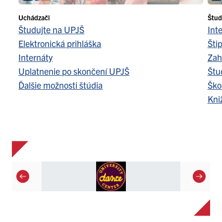
Uchádzači
Štud
Študujte na UPJŠ
Int
Elektronická prihláška
Šti
Internáty
Zah
Uplatnenie po skončení UPJŠ
Štu
Ďalšie možnosti štúdia
Ško
Kni