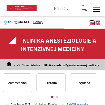
Prejsť na obsah
Open ma
E-shop
KLINIKA ANESTÉZIOLÓGIE A
INTENZÍVNEJ MEDICÍNY
>
Výučbové základne
>
Klinika anestéziológie a intenzívnej medicíny
Zamestnanci
História
Výučba
6. septembra 2022
0minút, 46sekúnd
Poslať článok e-mailom