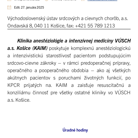
Edit: 27. januára 2025
Východoslovenský ústav srdcových a cievnych chorôb, a.s.
Ondavská 8, 040 11 Košice, fax: +421 55 789 1213
Klinika anestéziológie a intenzívnej medicíny VÚSCH
a.s. Košice (KAIM)
poskytuje komplexnú anestéziologickú
a intenzivistickú starostlivosť pacientom podstupujúcim
srdcovo-cievne zákroky – v rámci predoperačnej prípravy,
operačného a pooperačného obdobia – ako aj všetkých
akútnych pacientov s poruchami životných funkcií, po
KPCR prijatých na. KAIM a zaisťuje resuscitačnú a
konziliárnu činnosť pre všetky ostatné kliniky vo VÚSCH
a.s. Košice.
Úradné hodiny