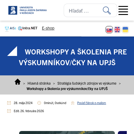
Prejsť na obsah
Open ma
E-shop
WORKSHOPY A ŠKOLENIA PRE
VÝSKUMNÍKOV/ČKY NA UPJŠ
>
Hlavná stránka
>
Stratégia ľudských zdrojov vo výskume
>
Workshopy a školenia pre výskumníkov/čky na UPJŠ
28. mája 2024
0minút, 0sekúnd
Poslať článok e-mailom
Edit: 26. februára 2026