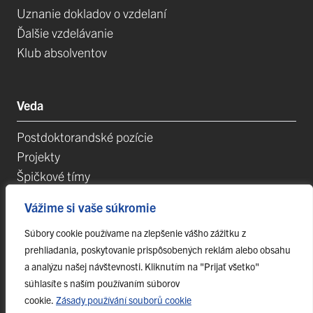
Uznanie dokladov o vzdelaní
Ďalšie vzdelávanie
Klub absolventov
Veda
Postdoktorandské pozície
Projekty
Špičkové tímy
TIP-UPJŠ
Vážime si vaše súkromie
Vedecké parky
Evidencia publikačnej činnosti
Súbory cookie používame na zlepšenie vášho zážitku z
prehliadania, poskytovanie prispôsobených reklám alebo obsahu
Habilitačné a vymenúvacie konania
a analýzu našej návštevnosti. Kliknutím na "Prijať všetko"
súhlasíte s naším používaním súborov
cookie.
Zásady používání souborů cookie