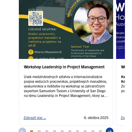
Workshop Leadership in Project Management
Works
Úsek medzinárodných vzťahov a internacionalizácie
Kedy:
1
pozýva vedúcich pracovníkov, projektových manažérov,
Kde:
Mi
výskumníkov a riešiteľov na workshop so zahraničným
Získaj
expertom Samuelom Tsoiom z University of San Diego
praktic
na tému Leadership in Project Management, ktorý sa
bude konať v rámci aktivít Akčného plánu
vypracovaného v zmysle projektu Audit úrovne
internacionalizácie a implementácia projektov
internacionalizácie vysokých škôl a verejných …
Čítať
Zobraziť viac
→
6. októbra 2025
Zobrazi
ďalej