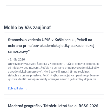
Mohlo by Vás zaujímať
Stanovisko vedenia UPJŠ v Košiciach k „Petícii na
ochranu princípov akademickej etiky a akademickej
samosprávy“
- 9. júla 2026
Univerzita Pavla Jozefa Šafárika v Košiciach (UPJŠ) sa dôrazne dištancuje
od iniciatívy pod názvom „Petícia na ochranu princípov akademickej etiky
a akademickej samosprávy“, ktorá sa v súčasnosti šíri na sociálnych
sieťach a v online priestore. Petičný výbor vo svojej kampani neoprávnene
využíva identitu našej univerzity a verejne navodzuje klamlivý dojem, že
pôvodcom týchto aktivít je samotná …
Čítať ďalej
Zobraziť viac
→
Moderná geografia v Tatrách: letná škola IRSSS 2026