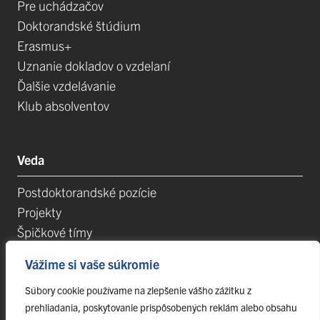
Pre uchádzačov
Doktorandské štúdium
Erasmus+
Uznanie dokladov o vzdelaní
Ďalšie vzdelávanie
Klub absolventov
Veda
Postdoktorandské pozície
Projekty
Špičkové tímy
TIP-UPJŠ
Vážime si vaše súkromie
Vedecké parky
Evidencia publikačnej činnosti
Súbory cookie používame na zlepšenie vášho zážitku z
prehliadania, poskytovanie prispôsobených reklám alebo obsahu
Habilitačné a vymenúvacie konania