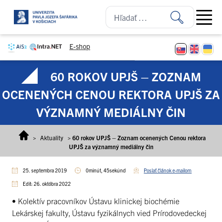
Prejsť na obsah
Open ma
E-shop
60 ROKOV UPJŠ – ZOZNAM
OCENENÝCH CENOU REKTORA UPJŠ ZA
VÝZNAMNÝ MEDIÁLNY ČIN
>
Aktuality
>
60 rokov UPJŠ – Zoznam ocenených Cenou rektora
UPJŠ za významný mediálny čin
25. septembra 2019
0minút, 45sekúnd
Poslať článok e-mailom
Edit: 26. októbra 2022
• Kolektív pracovníkov Ústavu klinickej biochémie
Lekárskej fakulty, Ústavu fyzikálnych vied Prírodovedeckej