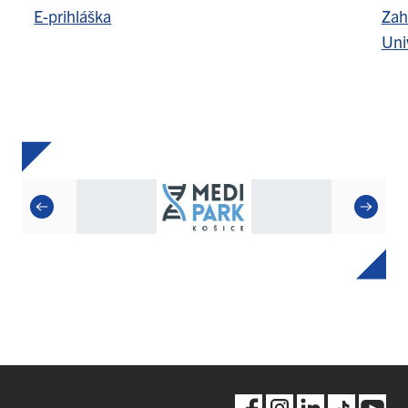
E-prihláška
Zah
Uni