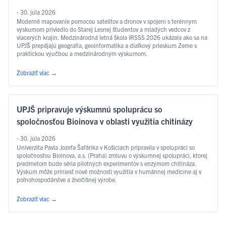
- 30. júla 2026
Moderné mapovanie pomocou satelitov a dronov v spojení s terénnym
výskumom priviedlo do Starej Lesnej študentov a mladých vedcov z
viacerých krajín. Medzinárodná letná škola IRSSS 2026 ukázala ako sa na
UPJŠ prepájajú geografia, geoinformatika a diaľkový prieskum Zeme s
praktickou výučbou a medzinárodným výskumom.
Zobraziť viac
→
UPJŠ pripravuje výskumnú spoluprácu so
spoločnosťou Bioinova v oblasti využitia chitinázy
- 30. júla 2026
Univerzita Pavla Jozefa Šafárika v Košiciach pripravila v spolupráci so
spoločnosťou Bioinova, a.s. (Praha) zmluvu o výskumnej spolupráci, ktorej
predmetom bude séria pilotných experimentov s enzýmom chitináza.
Výskum môže priniesť nové možnosti využitia v humánnej medicíne aj v
poľnohospodárstve a živočíšnej výrobe.
Zobraziť viac
→