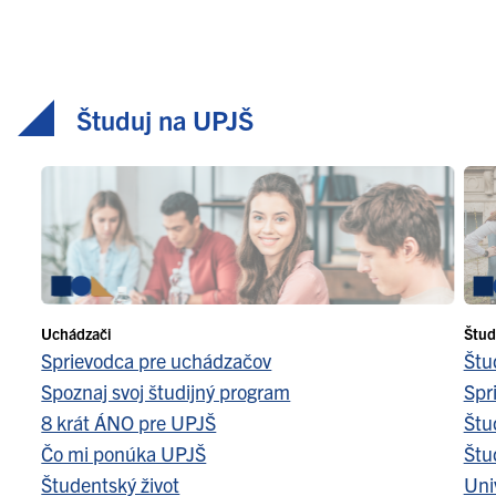
Študuj na UPJŠ
Uchádzači
Štud
Sprievodca pre uchádzačov
Štu
Spoznaj svoj študijný program
Spr
8 krát ÁNO pre UPJŠ
Štu
Čo mi ponúka UPJŠ
Štu
Študentský život
Uni