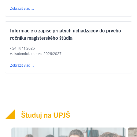
v kategórii poézia, a to za prvý slovenský preklad …
Čítať ďalej
Zobraziť viac
→
Informácie o zápise prijatých uchádzačov do prvého
ročníka magisterského štúdia
- 24. júna 2026
v akademickom roku 2026/2027
Zobraziť viac
→
Študuj na UPJŠ