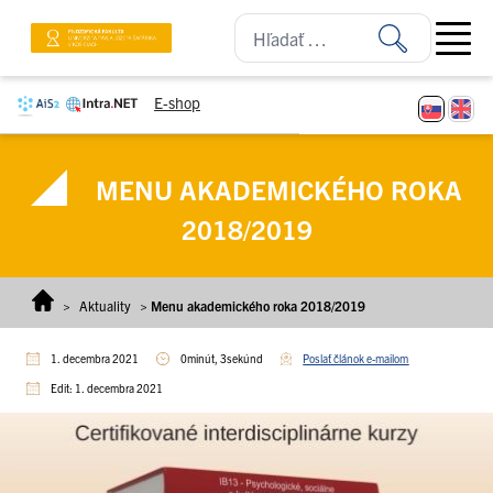
Prejsť na obsah
Open ma
E-shop
MENU AKADEMICKÉHO ROKA
2018/2019
>
Aktuality
>
Menu akademického roka 2018/2019
1. decembra 2021
0minút, 3sekúnd
Poslať článok e-mailom
Edit: 1. decembra 2021