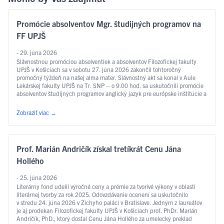
Promócie absolventov Mgr. študijných programov na
FF UPJŠ
- 29. júna 2026
Slávnostnou promóciou absolventiek a absolventov Filozofickej fakulty
UPJŠ v Košiciach sa v sobotu 27. júna 2026 zakončil tohtoročný
promočný týždeň na našej alma mater. Slávnostný akt sa konal v Aule
Lekárskej fakulty UPJŠ na Tr. SNP – o 9.00 hod. sa uskutočnili promócie
absolventov študijných programov anglický jazyk pre európske inštitúcie a
ekonomiku, slovakisticko-mediálne štúdiá, filozofia, sociálna práca …
Čítať ďalej
Zobraziť viac
→
Prof. Marián Andričík získal tretíkrát Cenu Jána
Hollého
- 25. júna 2026
Literárny fond udelil výročné ceny a prémie za tvorivé výkony v oblasti
literárnej tvorby za rok 2025. Odovzdávanie ocenení sa uskutočnilo
v stredu 24. júna 2026 v Zichyho paláci v Bratislave. Jedným z laureátov
je aj prodekan Filozofickej fakulty UPJŠ v Košiciach prof. PhDr. Marián
Andričík, PhD., ktorý dostal Cenu Jána Hollého za umelecký preklad