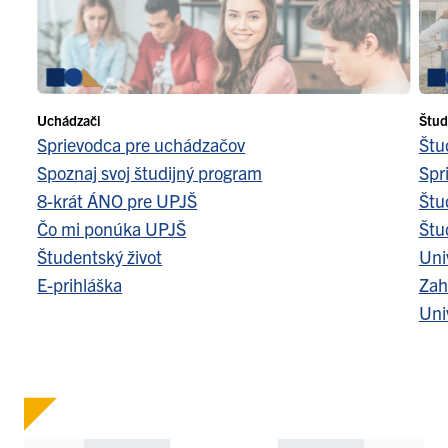
Uchádzači
Štud
Sprievodca pre uchádzačov
Štu
Spoznaj svoj študijný program
Spr
8-krát ÁNO pre UPJŠ
Štu
Čo mi ponúka UPJŠ
Štu
Študentský život
Uni
E-prihláška
Zah
Uni