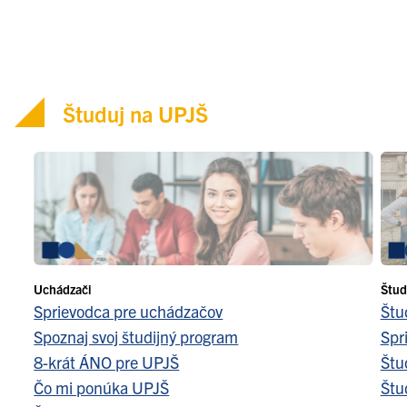
Študuj na UPJŠ
Uchádzači
Štud
Sprievodca pre uchádzačov
Štu
Spoznaj svoj študijný program
Spr
8-krát ÁNO pre UPJŠ
Štu
Čo mi ponúka UPJŠ
Štu