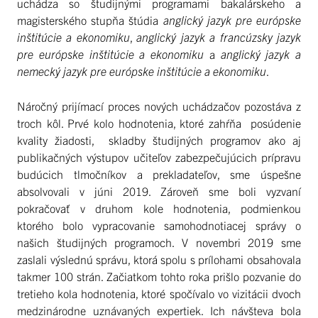
uchádza so študijnými programami bakalárskeho a
magisterského stupňa štúdia
anglický jazyk pre európske
inštitúcie a ekonomiku
,
anglický jazyk a francúzsky jazyk
pre európske inštitúcie a ekonomiku
a
anglický jazyk a
nemecký jazyk pre európske inštitúcie a ekonomiku
.
Náročný prijímací proces nových uchádzačov pozostáva z
troch kôl. Prvé kolo hodnotenia, ktoré zahŕňa posúdenie
kvality žiadosti, skladby študijných programov ako aj
publikačných výstupov učiteľov zabezpečujúcich prípravu
budúcich tlmočníkov a prekladateľov, sme úspešne
absolvovali v júni 2019. Zároveň sme boli vyzvaní
pokračovať v druhom kole hodnotenia, podmienkou
ktorého bolo vypracovanie samohodnotiacej správy o
našich študijných programoch. V novembri 2019 sme
zaslali výslednú správu, ktorá spolu s prílohami obsahovala
takmer 100 strán. Začiatkom tohto roka prišlo pozvanie do
tretieho kola hodnotenia, ktoré spočívalo vo vizitácii dvoch
medzinárodne uznávaných expertiek. Ich návšteva bola