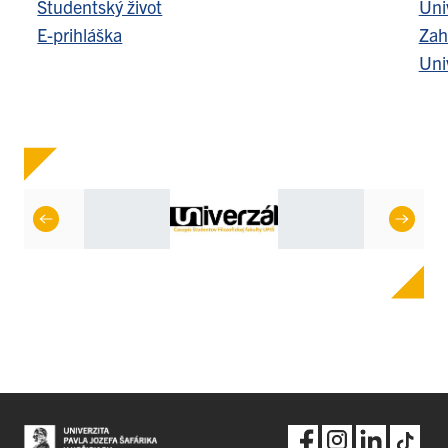
Študentský život
Uni
E-prihláška
Zah
Uni