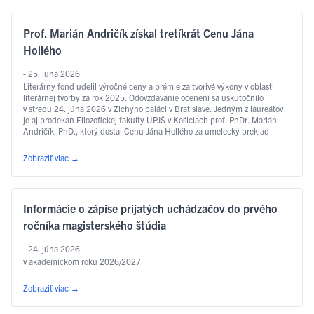
Prof. Marián Andričík získal tretíkrát Cenu Jána
Hollého
- 25. júna 2026
Literárny fond udelil výročné ceny a prémie za tvorivé výkony v oblasti
literárnej tvorby za rok 2025. Odovzdávanie ocenení sa uskutočnilo
v stredu 24. júna 2026 v Zichyho paláci v Bratislave. Jedným z laureátov
je aj prodekan Filozofickej fakulty UPJŠ v Košiciach prof. PhDr. Marián
Andričík, PhD., ktorý dostal Cenu Jána Hollého za umelecký preklad
v kategórii poézia, a to za prvý slovenský preklad …
Čítať ďalej
Zobraziť viac
→
Informácie o zápise prijatých uchádzačov do prvého
ročníka magisterského štúdia
- 24. júna 2026
v akademickom roku 2026/2027
Zobraziť viac
→