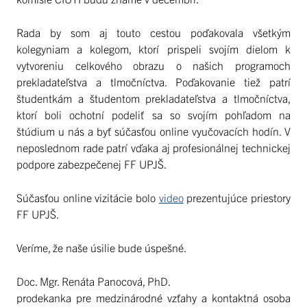
Rada by som aj touto cestou poďakovala všetkým
kolegyniam a kolegom, ktorí prispeli svojím dielom k
vytvoreniu celkového obrazu o našich programoch
prekladateľstva a tlmočníctva. Poďakovanie tiež patrí
študentkám a študentom prekladateľstva a tlmočníctva,
ktorí boli ochotní podeliť sa so svojím pohľadom na
štúdium u nás a byť súčasťou online vyučovacích hodín. V
neposlednom rade patrí vďaka aj profesionálnej technickej
podpore zabezpečenej FF UPJŠ.
Súčasťou online vizitácie bolo
video
prezentujúce priestory
FF UPJŠ.
Veríme, že naše úsilie bude úspešné.
Doc. Mgr. Renáta Panocová, PhD.
prodekanka pre medzinárodné vzťahy a kontaktná osoba