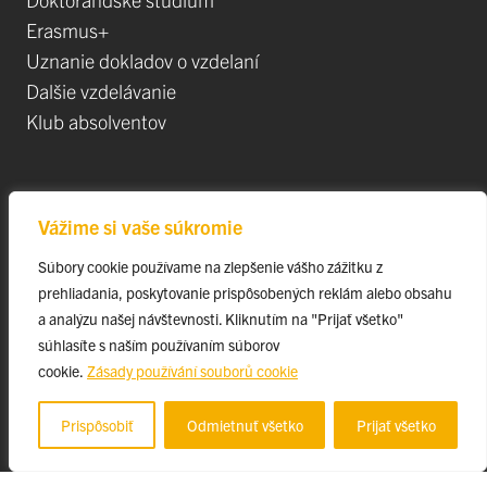
Erasmus+
Uznanie dokladov o vzdelaní
Dalšie vzdelávanie
Klub absolventov
Veda
Vážime si vaše súkromie
Postdoktorandské pozíce
Súbory cookie používame na zlepšenie vášho zážitku z
Projekty
prehliadania, poskytovanie prispôsobených reklám alebo obsahu
Špičkové tímy
a analýzu našej návštevnosti. Kliknutím na "Prijať všetko"
TIP-UPJŠ
súhlasíte s naším používaním súborov
cookie.
Zásady používání souborů cookie
Vedecké parky
Evidencia publikačnej činnosti
Prispôsobiť
Odmietnuť všetko
Prijať všetko
Habilitačné a vymenúvacie konania