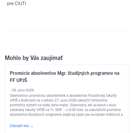
pre CIUTI
Mohlo by Vás zaujímať
Promócie absolventov Mgr. študijných programov na
FF UPJŠ
- 29. júna 2026
Slávnostnou promóciou absolventiek a absolventov Filozofickej fakulty
UPJŠ v Košiciach sa v sobotu 27. júna 2026 zakončil tohtoročný
promočný týždeň na našej alma mater. Slávnostný akt sa konal v Aule
Lekárskej fakulty UPJŠ na Tr. SNP – o 9.00 hod. sa uskutočnili promócie
absolventov študijných programov anglický jazyk pre európske inštitúcie a
ekonomiku, slovakisticko-mediálne štúdiá, filozofia, sociálna práca …
Čítať ďalej
Zobraziť viac
→