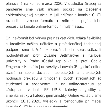
plánovaná na koniec marca 2020. V dôsledku šíriacej sa
pandémie sme však museli počkať na zlepšenie
epidemiologickej situácie. V júli prijímacia komisia CIUTI
rozhodla o zmene formátu a tretie kolo prijímacieho
procesu sa konalo online-formou minulý mesiac.
Online-formát bol výzvou pre nás všetkých. Vďaka flexibilite
a kreativite našich učiteľov a profesionálnej technickej
podpore sme každú októbrovú stredu sprostredkovali
hodnotiteľkám prof. Zuzane Jettmarovej z Karlovej
univerzity v Prahe (Česká republika) a prof. Cécile
Frogneux z Katolíckej univerzity v Louvain (Belgicko) online
účasť na spolu deviatich teoretických a praktických
hodinách prekladu a tlmočenia, dvoch stretnutiach so
študentmi a absolventmi a na online-stretnutí so
zástupcami vedenia FF UPJŠ, katedry anglistiky a
amerikanistiky a katedry germanistiky. Online vizitáciu sme
ukončili 28.10.2020. Výsledky a rozhodnutie prijímacej
komisie CIUTI budú známe v decembri.