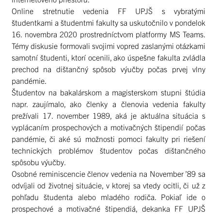
Online stretnutie vedenia FF UPJŠ s vybratými
študentkami a študentmi fakulty sa uskutočnilo v pondelok
16. novembra 2020 prostredníctvom platformy MS Teams.
Témy diskusie formovali svojimi vopred zaslanými otázkami
samotní študenti, ktorí ocenili, ako úspešne fakulta zvládla
prechod na dištančný spôsob výučby počas prvej vlny
pandémie.
Študentov na bakalárskom a magisterskom stupni štúdia
napr. zaujímalo, ako členky a členovia vedenia fakulty
prežívali 17. november 1989, aká je aktuálna situácia s
vyplácaním prospechových a motivačných štipendií počas
pandémie, či aké sú možnosti pomoci fakulty pri riešení
technických problémov študentov počas dištančného
spôsobu výučby.
Osobné reminiscencie členov vedenia na November ’89 sa
odvíjali od životnej situácie, v ktorej sa vtedy ocitli, či už z
pohľadu študenta alebo mladého rodiča. Pokiaľ ide o
prospechové a motivačné štipendiá, dekanka FF UPJŠ