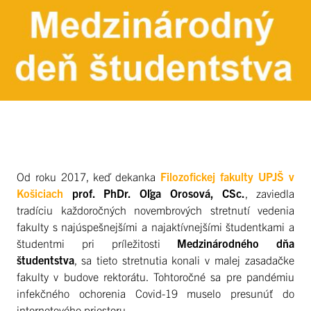
Od roku 2017, keď dekanka
Filozofickej fakulty UPJŠ v
Košiciach
prof. PhDr. Oľga Orosová, CSc.
, zaviedla
tradíciu každoročných novembrových stretnutí vedenia
fakulty s najúspešnejšími a najaktívnejšími študentkami a
študentmi pri príležitosti
Medzinárodného dňa
študentstva
, sa tieto stretnutia konali v malej zasadačke
fakulty v budove rektorátu. Tohtoročné sa pre pandémiu
infekčného ochorenia Covid-19 muselo presunúť do
internetového priestoru.