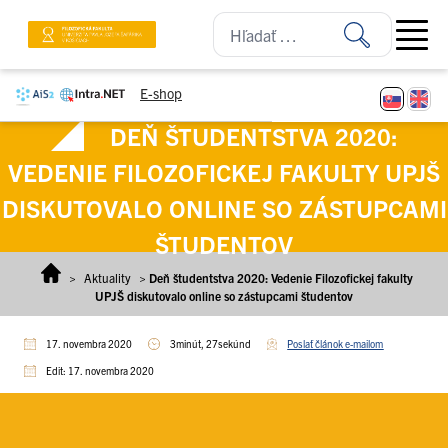
Prejsť na obsah
Open ma
E-shop
DEŇ ŠTUDENTSTVA 2020:
VEDENIE FILOZOFICKEJ FAKULTY UPJŠ
DISKUTOVALO ONLINE SO ZÁSTUPCAMI
ŠTUDENTOV
>
Aktuality
>
Deň študentstva 2020: Vedenie Filozofickej fakulty
UPJŠ diskutovalo online so zástupcami študentov
17. novembra 2020
3minút, 27sekúnd
Poslať článok e-mailom
Edit: 17. novembra 2020