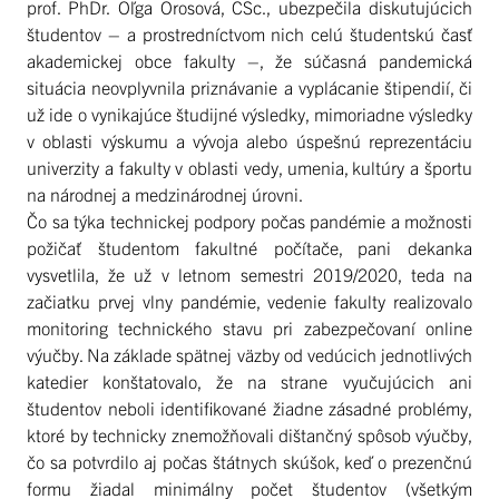
prof. PhDr. Oľga Orosová, CSc., ubezpečila diskutujúcich
študentov – a prostredníctvom nich celú študentskú časť
akademickej obce fakulty –, že súčasná pandemická
situácia neovplyvnila priznávanie a vyplácanie štipendií, či
už ide o vynikajúce študijné výsledky, mimoriadne výsledky
v oblasti výskumu a vývoja alebo úspešnú reprezentáciu
univerzity a fakulty v oblasti vedy, umenia, kultúry a športu
na národnej a medzinárodnej úrovni.
Čo sa týka technickej podpory počas pandémie a možnosti
požičať študentom fakultné počítače, pani dekanka
vysvetlila, že už v letnom semestri 2019/2020, teda na
začiatku prvej vlny pandémie, vedenie fakulty realizovalo
monitoring technického stavu pri zabezpečovaní online
výučby. Na základe spätnej väzby od vedúcich jednotlivých
katedier konštatovalo, že na strane vyučujúcich ani
študentov neboli identifikované žiadne zásadné problémy,
ktoré by technicky znemožňovali dištančný spôsob výučby,
čo sa potvrdilo aj počas štátnych skúšok, keď o prezenčnú
formu žiadal minimálny počet študentov (všetkým