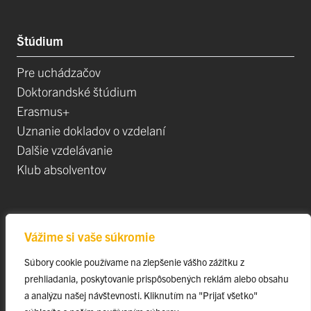
Štúdium
Pre uchádzačov
Doktorandské štúdium
Erasmus+
Uznanie dokladov o vzdelaní
Dalšie vzdelávanie
Klub absolventov
Veda
Vážime si vaše súkromie
Postdoktorandské pozíce
Súbory cookie používame na zlepšenie vášho zážitku z
Projekty
prehliadania, poskytovanie prispôsobených reklám alebo obsahu
Špičkové tímy
a analýzu našej návštevnosti. Kliknutím na "Prijať všetko"