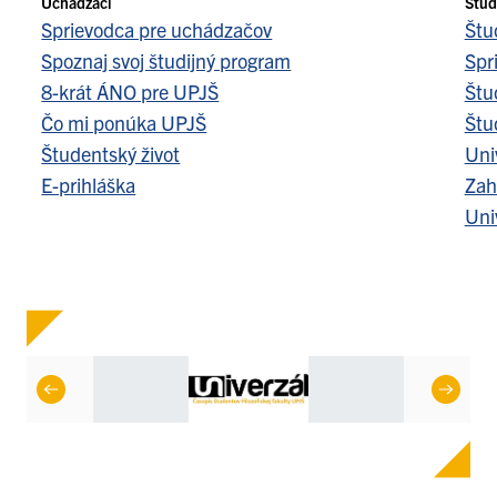
Uchádzači
Štud
Sprievodca pre uchádzačov
Štu
Spoznaj svoj študijný program
Spr
8-krát ÁNO pre UPJŠ
Štu
Čo mi ponúka UPJŠ
Štu
Študentský život
Uni
E-prihláška
Zah
Uni