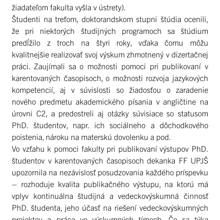
žiadateľom fakulta vyšla v ústrety).
Študenti na treťom, doktorandskom stupni štúdia ocenili,
že pri niektorých študijných programoch sa štúdium
predĺžilo z troch na štyri roky, vďaka čomu môžu
kvalitnejšie realizovať svoj výskum zhmotnený v dizertačnej
práci. Zaujímali sa o možnosti pomoci pri publikovaní v
karentovaných časopisoch, o možnosti rozvoja jazykových
kompetencií, aj v súvislosti so žiadosťou o zaradenie
nového predmetu akademického písania v angličtine na
úrovni C2, a predostreli aj otázky súvisiace so statusom
PhD. študentov, napr. ich sociálneho a dôchodkového
poistenia, nároku na materskú dovolenku a pod.
Vo vzťahu k pomoci fakulty pri publikovaní výstupov PhD.
študentov v karentovaných časopisoch dekanka FF UPJŠ
upozornila na nezávislosť posudzovania každého príspevku
– rozhoduje kvalita publikačného výstupu, na ktorú má
vplyv kontinuálna študijná a vedeckovýskumná činnosť
PhD. študenta, jeho účasť na riešení vedeckovýskumných
projektov a práca vo výskumných tímoch. Čo sa týka