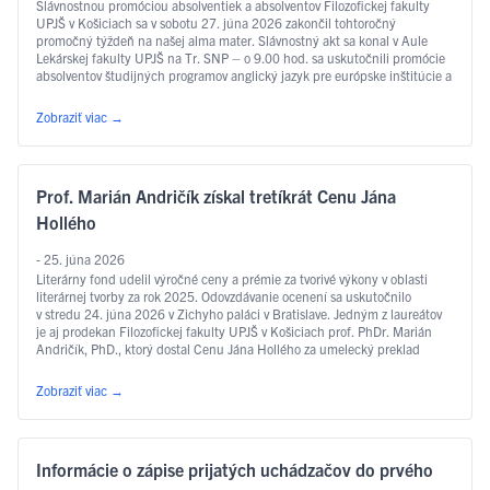
Slávnostnou promóciou absolventiek a absolventov Filozofickej fakulty
UPJŠ v Košiciach sa v sobotu 27. júna 2026 zakončil tohtoročný
promočný týždeň na našej alma mater. Slávnostný akt sa konal v Aule
Lekárskej fakulty UPJŠ na Tr. SNP – o 9.00 hod. sa uskutočnili promócie
absolventov študijných programov anglický jazyk pre európske inštitúcie a
ekonomiku, slovakisticko-mediálne štúdiá, filozofia, sociálna práca …
Čítať ďalej
Zobraziť viac
→
Prof. Marián Andričík získal tretíkrát Cenu Jána
Hollého
- 25. júna 2026
Literárny fond udelil výročné ceny a prémie za tvorivé výkony v oblasti
literárnej tvorby za rok 2025. Odovzdávanie ocenení sa uskutočnilo
v stredu 24. júna 2026 v Zichyho paláci v Bratislave. Jedným z laureátov
je aj prodekan Filozofickej fakulty UPJŠ v Košiciach prof. PhDr. Marián
Andričík, PhD., ktorý dostal Cenu Jána Hollého za umelecký preklad
v kategórii poézia, a to za prvý slovenský preklad …
Čítať ďalej
Zobraziť viac
→
Informácie o zápise prijatých uchádzačov do prvého