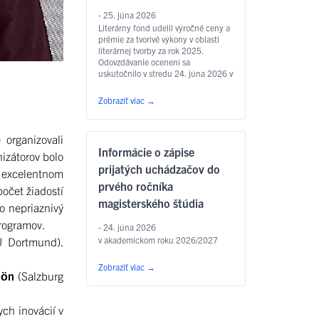
- 25. júna 2026
Literárny fond udelil výročné ceny a
prémie za tvorivé výkony v oblasti
literárnej tvorby za rok 2025.
Odovzdávanie ocenení sa
uskutočnilo v stredu 24. júna 2026 v
Zichyho paláci v Bratislave. Jedným
z laureátov je aj
Zobraziť viac
→
prodekan Filozofickej fakulty UPJŠ
v Košiciach prof. PhDr. Marián
Andričík, PhD., ktorý dostal Cenu
organizovali
Jána Hollého za umelecký preklad
Informácie o zápise
v kategórii poézia, a to za prvý
izátorov bolo
slovenský preklad …
Čítať ďalej
prijatých uchádzačov do
m excelentnom
prvého ročníka
očet žiadostí
magisterského štúdia
o nepriaznivý
programov.
- 24. júna 2026
v akademickom roku 2026/2027
 Dortmund).
Zobraziť viac
→
hön
(Salzburg
ch inovácií v