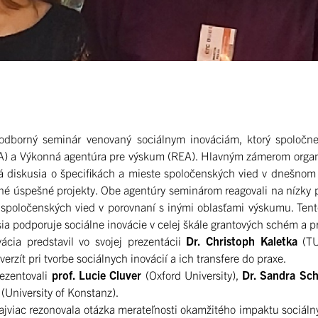
dborný seminár venovaný sociálnym inováciám, ktorý spoločne 
) a Výkonná agentúra pre výskum (REA). Hlavným zámerom organ
rná diskusia o špecifikách a mieste spoločenských vied v dnešno
né úspešné projekty. Obe agentúry seminárom reagovali na nízky p
i spoločenských vied v porovnaní s inými oblasťami výskumu. Tent
sia podporuje sociálne inovácie v celej škále grantových schém a 
ácia predstavil vo svojej prezentácii
Dr. Christoph Kaletka
(TU
erzít pri tvorbe sociálnych inovácií a ich transfere do praxe.
rezentovali
prof. Lucie Cluver
(Oxford University),
Dr. Sandra Sc
(University of Konstanz).
ajviac rezonovala otázka merateľnosti okamžitého impaktu sociálny