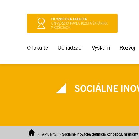
Prejsť na obsah
O fakulte
Uchádzači
Výskum
Rozvoj
SOCIÁLNE INO
>
Aktuality
>
Sociálne inovácie: definícia konceptu, hranič