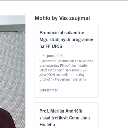
Mohlo by Vás zaujímať
Promócie absolventov
Mgr. študijných programov
na FF UPJŠ
- 29. júna 2026
Slávnostnou promóciou absolventiek
a absolventov Filozofickej fakulty
UPJŠ v Košiciach sa v sobotu 27.
júna 2026 zakončil tohtoročný
promočný týždeň na našej alma
mater. Slávnostný akt sa konal v
Aule Lekárskej fakulty UPJŠ na Tr.
Zobraziť viac
→
SNP – o 9.00 hod. sa uskutočnili
promócie absolventov študijných
programov anglický jazyk pre
európske inštitúcie a ekonomiku,
Prof. Marián Andričík
slovakisticko-mediálne štúdiá,
filozofia, sociálna práca …
Čítať
získal tretíkrát Cenu Jána
ďalej
Hollého