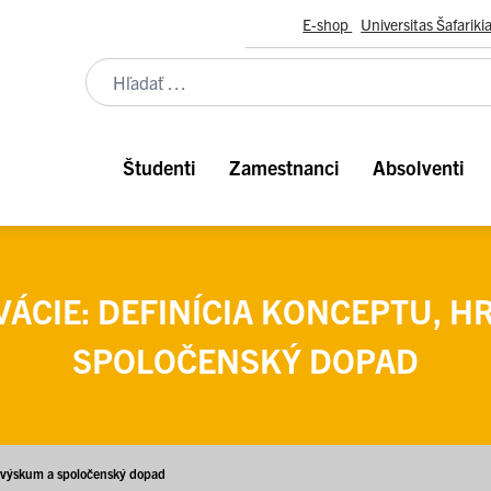
E-shop
Universitas Šafariki
Študenti
Zamestnanci
Absolventi
VÁCIE: DEFINÍCIA KONCEPTU, 
SPOLOČENSKÝ DOPAD
ný výskum a spoločenský dopad