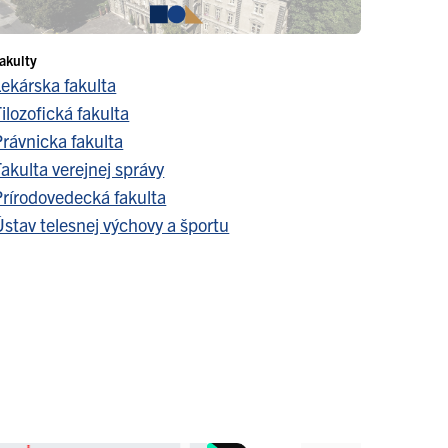
akulty
Lekárska fakulta
ilozofická fakulta
Právnicka fakulta
akulta verejnej správy
Prírodovedecká fakulta
stav telesnej výchovy a športu