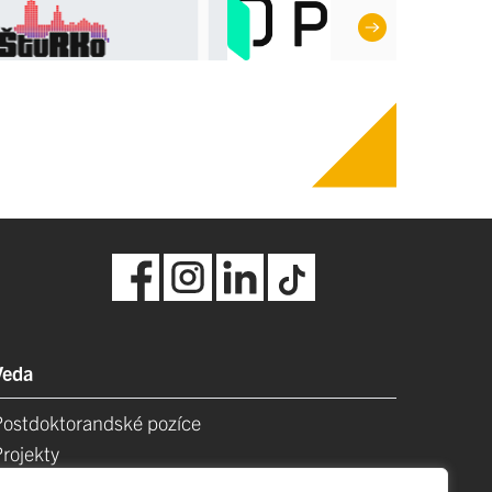
Veda
Postdoktorandské pozíce
Projekty
Špičkové tímy