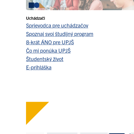
Uchádzači
Sprievodca pre uchádzačov
Spoznaj svoj študijný program
8-krát ÁNO pre UPJŠ
Čo mi ponúka UPJŠ
Študentský život
E-prihláška