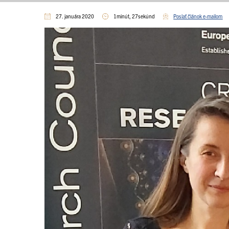
27. januára 2020
1minút, 27sekúnd
Poslať článok e-mailom