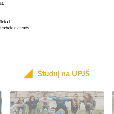
sť.
šiciach
tradície a obrady
Študuj na UPJŠ