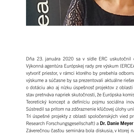
Dňa 23. januára 2020 sa v sídle ERC uskutočnil o
Výkonná agentúra Európskej rady pre výskum (ERCEA
vytvoriť priestor, v rámci ktorého by prebehla odbo
výskume a súčasne by sa prezentovali aktuálne rieše
o dotáciu ako aj nízku úspešnosť projektov z oblast
stav pretrváva napriek skutočnosti, že Európska komi
Teoretický koncept a definíciu pojmu sociálna inov
Sústredil sa pritom na zdôraznenie kľúčovej úlohy univ
Tri úspešné projekty z oblasti spoločenských vied p
Research Forschungsgesellschaft) a
Dr. Danie Meyer
Záverečnou časťou seminára bola diskusia, v ktorej n