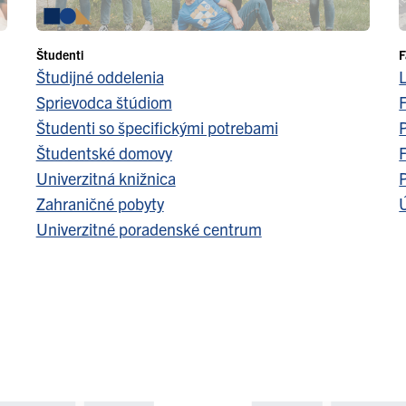
Študenti
F
Študijné oddelenia
Sprievodca štúdiom
F
Študenti so špecifickými potrebami
Študentské domovy
F
Univerzitná knižnica
Zahraničné pobyty
Ú
Univerzitné poradenské centrum