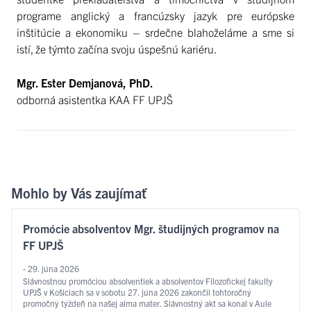
programe anglický a francúzsky jazyk pre európske
inštitúcie a ekonomiku – srdečne blahoželáme a sme si
istí, že týmto začína svoju úspešnú kariéru.
Mgr. Ester Demjanová, PhD.
odborná asistentka KAA FF UPJŠ
Mohlo by Vás zaujímať
Promócie absolventov Mgr. študijných programov na
FF UPJŠ
- 29. júna 2026
Slávnostnou promóciou absolventiek a absolventov Filozofickej fakulty
UPJŠ v Košiciach sa v sobotu 27. júna 2026 zakončil tohtoročný
promočný týždeň na našej alma mater. Slávnostný akt sa konal v Aule