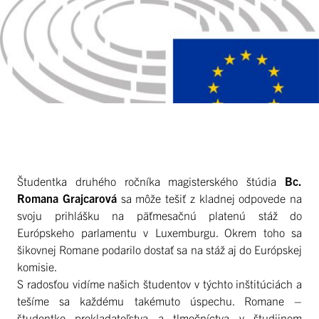
Študentka druhého ročníka magisterského štúdia
Bc.
Romana Grajcarová
sa môže tešiť z kladnej odpovede na
svoju prihlášku na päťmesačnú platenú stáž do
Európskeho parlamentu v Luxemburgu. Okrem toho sa
šikovnej Romane podarilo dostať sa na stáž aj do Európskej
komisie.
S radosťou vidíme našich študentov v týchto inštitúciách a
tešíme sa každému takémuto úspechu. Romane –
študentke prekladateľstva a tlmočníctva v študijnom