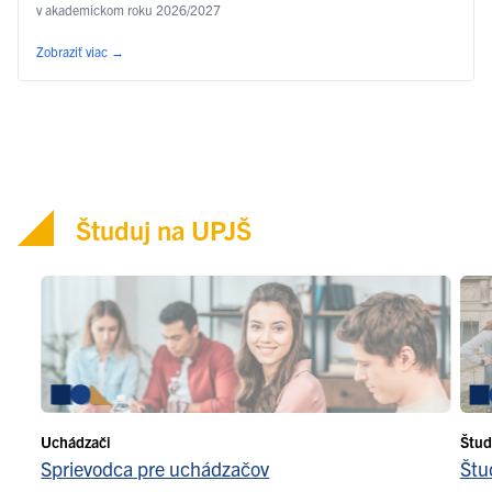
v akademickom roku 2026/2027
Zobraziť viac
→
Študuj na UPJŠ
Uchádzači
Štud
Sprievodca pre uchádzačov
Štu