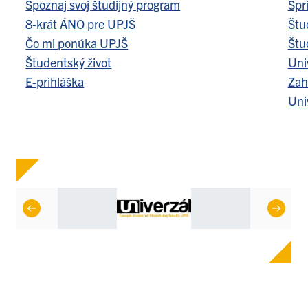
Spoznaj svoj študijný program
Spr
8-krát ÁNO pre UPJŠ
Štu
Čo mi ponúka UPJŠ
Štu
Študentský život
Uni
E-prihláška
Zah
Uni