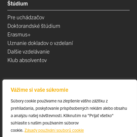
Štúdium
Pre uchádzačov
Doktorandské štúdium
Erasmus+
Uznanie dokladov o vzdelaní
Dalšie vzdelávanie
Klub absolventov
Veda
Vážime si vaše súkromie
Postdoktorandské pozíce
Súbory cookie používame na zlepšenie vášho zážitku z
Projekty
prehliadania, poskytovanie prispôsobených reklám alebo obsahu
Špičkové tímy
a analýzu našej návštevnosti. Kliknutím na "Prijať všetko"
TIP-UPJŠ
súhlasíte s naším používaním súborov
cookie.
Zásady používání souborů cookie
Vedecké parky