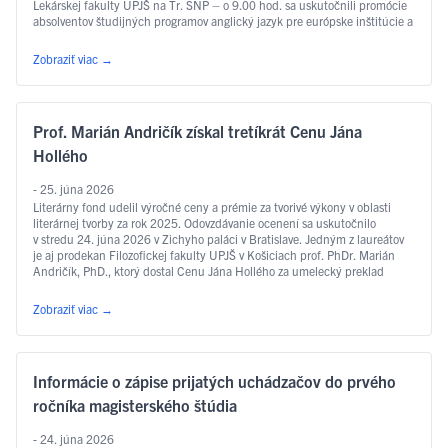
Lekárskej fakulty UPJŠ na Tr. SNP – o 9.00 hod. sa uskutočnili promócie
absolventov študijných programov anglický jazyk pre európske inštitúcie a
ekonomiku, slovakisticko-mediálne štúdiá, filozofia, sociálna práca …
Čítať ďalej
Zobraziť viac
→
Prof. Marián Andričík získal tretíkrát Cenu Jána
Hollého
- 25. júna 2026
Literárny fond udelil výročné ceny a prémie za tvorivé výkony v oblasti
literárnej tvorby za rok 2025. Odovzdávanie ocenení sa uskutočnilo
v stredu 24. júna 2026 v Zichyho paláci v Bratislave. Jedným z laureátov
je aj prodekan Filozofickej fakulty UPJŠ v Košiciach prof. PhDr. Marián
Andričík, PhD., ktorý dostal Cenu Jána Hollého za umelecký preklad
v kategórii poézia, a to za prvý slovenský preklad …
Čítať ďalej
Zobraziť viac
→
Informácie o zápise prijatých uchádzačov do prvého
ročníka magisterského štúdia
- 24. júna 2026