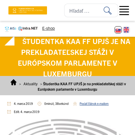
Prejsť na obsah
Open ma
E-shop
ŠTUDENTKA KAA FF UPJŠ JE NA
PREKLADATEĽSKEJ STÁŽI V
EURÓPSKOM PARLAMENTE V
LUXEMBURGU
>
Aktuality
>
Študentka KAA FF UPJŠ je na prekladateľskej stáži v
Európskom parlamente v Luxemburgu
4. marca 2019
0minút, 38sekúnd
Poslať článok e-mailom
Edit: 4. marca 2019