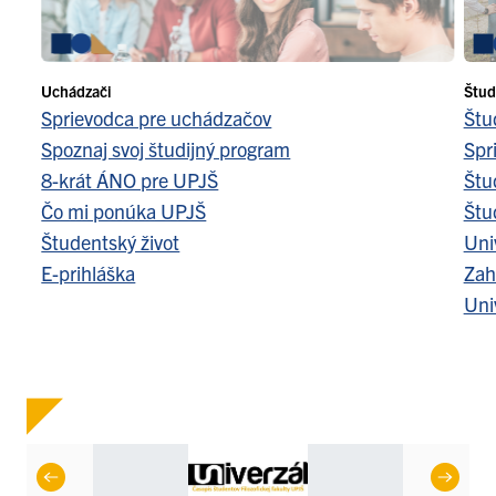
Uchádzači
Štud
Sprievodca pre uchádzačov
Štu
Spoznaj svoj študijný program
Spr
8-krát ÁNO pre UPJŠ
Štu
Čo mi ponúka UPJŠ
Štu
Študentský život
Uni
E-prihláška
Zah
Uni