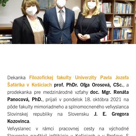
Dekanka
Filozofickej fakulty Univerzity Pavla Jozefa
Šafárika v Košiciach
prof. PhDr. Oľga Orosová, CSc.
, a
prodekanka pre medzinárodné vzťahy
doc. Mgr. Renáta
Panocová, PhD.
, prijali v pondelok 18. októbra 2021 na
pôde fakulty mimoriadneho a splnomocneného veľvyslanca
Slovinskej republiky na Slovensku
J. E. Gregora
Kozovinca
.
Veľvyslanec v rámci pracovnej cesty na východné
Slovensko navštívil inštitúcie v Košiciach a v Prešove. S