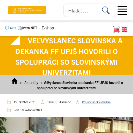
Prejsť na obsah
Open ma
E-shop
VEĽVYSLANEC SLOVINSKA A
DEKANKA FF UPJŠ HOVORILI O
SPOLUPRÁCI SO SLOVINSKÝMI
UNIVERZITAMI
>
Aktuality
>
Veľvyslanec Slovinska a dekanka FF UPJŠ hovorili o
spolupráci so slovinskými univerzitami
19. októbra 2021
1minút, 34sekúnd
Poslať článok e-mailom
Edit: 19. októbra 2021