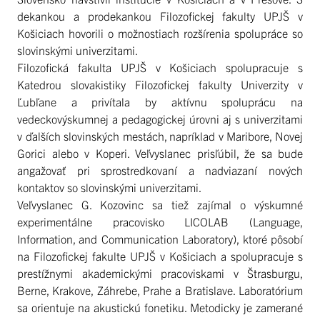
dekankou a prodekankou Filozofickej fakulty UPJŠ v
Košiciach hovorili o možnostiach rozšírenia spolupráce so
slovinskými univerzitami.
Filozofická fakulta UPJŠ v Košiciach spolupracuje s
Katedrou slovakistiky Filozofickej fakulty Univerzity v
Ľubľane a privítala by aktívnu spoluprácu na
vedeckovýskumnej a pedagogickej úrovni aj s univerzitami
v ďalších slovinských mestách, napríklad v Maribore, Novej
Gorici alebo v Koperi. Veľvyslanec prisľúbil, že sa bude
angažovať pri sprostredkovaní a nadviazaní nových
kontaktov so slovinskými univerzitami.
Veľvyslanec G. Kozovinc sa tiež zajímal o výskumné
experimentálne pracovisko LICOLAB (Language,
Information, and Communication Laboratory), ktoré pôsobí
na Filozofickej fakulte UPJŠ v Košiciach a spolupracuje s
prestížnymi akademickými pracoviskami v Štrasburgu,
Berne, Krakove, Záhrebe, Prahe a Bratislave. Laboratórium
sa orientuje na akustickú fonetiku. Metodicky je zamerané