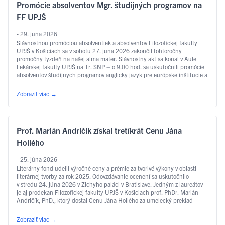
Promócie absolventov Mgr. študijných programov na
FF UPJŠ
- 29. júna 2026
Slávnostnou promóciou absolventiek a absolventov Filozofickej fakulty
UPJŠ v Košiciach sa v sobotu 27. júna 2026 zakončil tohtoročný
promočný týždeň na našej alma mater. Slávnostný akt sa konal v Aule
Lekárskej fakulty UPJŠ na Tr. SNP – o 9.00 hod. sa uskutočnili promócie
absolventov študijných programov anglický jazyk pre európske inštitúcie a
ekonomiku, slovakisticko-mediálne štúdiá, filozofia, sociálna práca …
Čítať ďalej
Zobraziť viac
→
Prof. Marián Andričík získal tretíkrát Cenu Jána
Hollého
- 25. júna 2026
Literárny fond udelil výročné ceny a prémie za tvorivé výkony v oblasti
literárnej tvorby za rok 2025. Odovzdávanie ocenení sa uskutočnilo
v stredu 24. júna 2026 v Zichyho paláci v Bratislave. Jedným z laureátov
je aj prodekan Filozofickej fakulty UPJŠ v Košiciach prof. PhDr. Marián
Andričík, PhD., ktorý dostal Cenu Jána Hollého za umelecký preklad
v kategórii poézia, a to za prvý slovenský preklad …
Čítať ďalej
Zobraziť viac
→