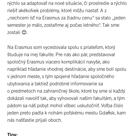
rýchlo sa adaptovať na nové situácie, či prostredie a rýchlo
riešiť akékoľvek problémy, ktoré môžu nastať. A z
„nechcem ísť na Erasmus za žiadnu cenu“ sa stalo „jeden
semester je málo, zostaňme aj počas letného“. Tak sme
zostali 😊.
Na Erasmus som vycestovala spolu s priateľom, ktorý
študuje na inej fakulte. Pre nás ako pár, predstavoval
spoločný Erasmus viacero komplikácií navyše, ako
napríklad hľadanie vhodnej destinácie, aby sme boli spolu
v jednom meste, s tým spojené hľadanie spoločného
ubytovania a taktiež podrobné informovanie sa
o predmetoch na zahraničnej škole, ktoré by sme si každý
dokázali navoliť tak, aby vyhovovali našim fakultám, a tým
pádom sa náš pobyt mohol vôbec uskutočniť. Voľba číslo
jeden preto padla k nohám poľskému mestu Gdańsk, kam
nás našťastie prijali oboch.
Tipy: