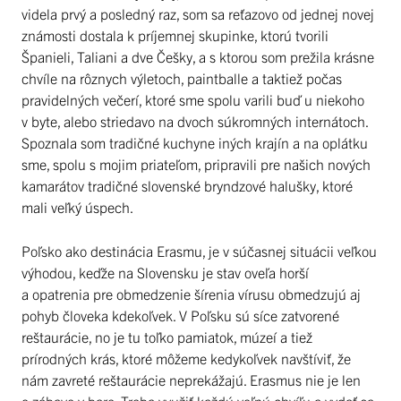
videla prvý a posledný raz, som sa reťazovo od jednej novej
známosti dostala k príjemnej skupinke, ktorú tvorili
Španieli, Taliani a dve Češky, a s ktorou som prežila krásne
chvíle na rôznych výletoch, paintballe a taktiež počas
pravidelných večerí, ktoré sme spolu varili buď u niekoho
v byte, alebo striedavo na dvoch súkromných internátoch.
Spoznala som tradičné kuchyne iných krajín a na oplátku
sme, spolu s mojim priateľom, pripravili pre našich nových
kamarátov tradičné slovenské bryndzové halušky, ktoré
mali veľký úspech.
Poľsko ako destinácia Erasmu, je v súčasnej situácii veľkou
výhodou, keďže na Slovensku je stav oveľa horší
a opatrenia pre obmedzenie šírenia vírusu obmedzujú aj
pohyb človeka kdekoľvek. V Poľsku sú síce zatvorené
reštaurácie, no je tu toľko pamiatok, múzeí a tiež
prírodných krás, ktoré môžeme kedykoľvek navštíviť, že
nám zavreté reštaurácie neprekážajú. Erasmus nie je len
o zábave v bare. Treba využiť každú voľnú chvíľu a vydať sa