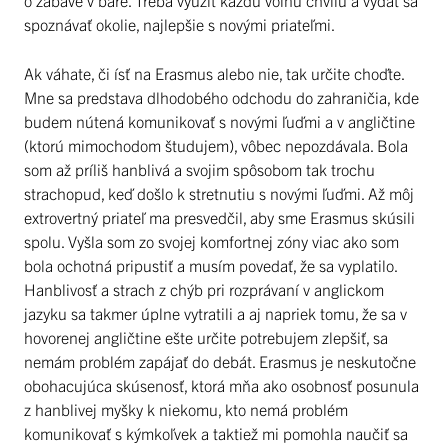
spoznávať okolie, najlepšie s novými priateľmi.
Ak váhate, či ísť na Erasmus alebo nie, tak určite choďte.
Mne sa predstava dlhodobého odchodu do zahraničia, kde
budem nútená komunikovať s novými ľuďmi a v angličtine
(ktorú mimochodom študujem), vôbec nepozdávala. Bola
som až príliš hanblivá a svojim spôsobom tak trochu
strachopud, keď došlo k stretnutiu s novými ľuďmi. Až môj
extrovertný priateľ ma presvedčil, aby sme Erasmus skúsili
spolu. Vyšla som zo svojej komfortnej zóny viac ako som
bola ochotná pripustiť a musím povedať, že sa vyplatilo.
Hanblivosť a strach z chýb pri rozprávaní v anglickom
jazyku sa takmer úplne vytratili a aj napriek tomu, že sa v
hovorenej angličtine ešte určite potrebujem zlepšiť, sa
nemám problém zapájať do debát. Erasmus je neskutočne
obohacujúca skúsenosť, ktorá mňa ako osobnosť posunula
z hanblivej myšky k niekomu, kto nemá problém
komunikovať s kýmkoľvek a taktiež mi pomohla naučiť sa