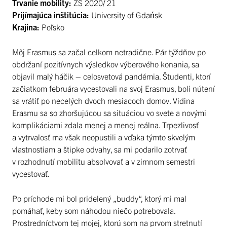
Trvanie mobility:
ZS 2020/ 21
Prijímajúca inštitúcia:
University of Gdańsk
Krajina:
Poľsko
Môj Erasmus sa začal celkom netradične. Pár týždňov po
obdržaní pozitívnych výsledkov výberového konania, sa
objavil malý háčik – celosvetová pandémia. Študenti, ktorí
začiatkom februára vycestovali na svoj Erasmus, boli nútení
sa vrátiť po necelých dvoch mesiacoch domov. Vidina
Erasmu sa so zhoršujúcou sa situáciou vo svete a novými
komplikáciami zdala menej a menej reálna. Trpezlivosť
a vytrvalosť ma však neopustili a vďaka týmto skvelým
vlastnostiam a štipke odvahy, sa mi podarilo zotrvať
v rozhodnutí mobilitu absolvovať a v zimnom semestri
vycestovať.
Po príchode mi bol pridelený „buddy“, ktorý mi mal
pomáhať, keby som náhodou niečo potrebovala.
Prostredníctvom tej mojej, ktorú som na prvom stretnutí