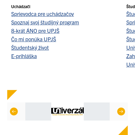
Uchádzači
Štud
Sprievodca pre uchádzačov
Štu
Spoznaj svoj študijný program
Spr
8-krát ÁNO pre UPJŠ
Štu
Čo mi ponúka UPJŠ
Štu
Študentský život
Uni
E-prihláška
Zah
Uni