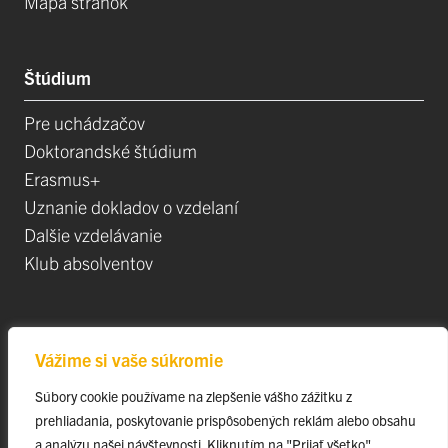
Mapa stránok
Štúdium
Pre uchádzačov
Doktorandské štúdium
Erasmus+
Uznanie dokladov o vzdelaní
Dalšie vzdelávanie
Klub absolventov
Veda
Vážime si vaše súkromie
Postdoktorandské pozíce
Súbory cookie používame na zlepšenie vášho zážitku z
Projekty
prehliadania, poskytovanie prispôsobených reklám alebo obsahu
Špičkové tímy
a analýzu našej návštevnosti. Kliknutím na "Prijať všetko"