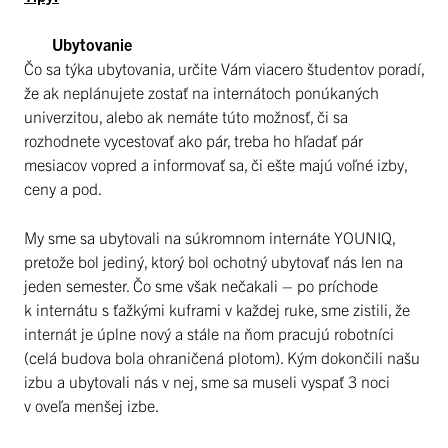
Ubytovanie
Čo sa týka ubytovania, určite Vám viacero študentov poradí,
že ak neplánujete zostať na internátoch ponúkaných
univerzitou, alebo ak nemáte túto možnosť, či sa
rozhodnete vycestovať ako pár, treba ho hľadať pár
mesiacov vopred a informovať sa, či ešte majú voľné izby,
ceny a pod.
My sme sa ubytovali na súkromnom internáte YOUNIQ,
pretože bol jediný, ktorý bol ochotný ubytovať nás len na
jeden semester. Čo sme však nečakali – po príchode
k internátu s ťažkými kuframi v každej ruke, sme zistili, že
internát je úplne nový a stále na ňom pracujú robotníci
(celá budova bola ohraničená plotom). Kým dokončili našu
izbu a ubytovali nás v nej, sme sa museli vyspať 3 noci
v oveľa menšej izbe.