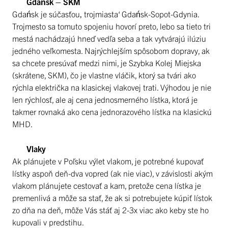
Gdańsk – SKM
Gdańsk je súčasťou‚ trojmiasta‘ Gdańsk-Sopot-Gdynia.
Trojmesto sa tomuto spojeniu hovorí preto, lebo sa tieto tri
mestá nachádzajú hneď vedľa seba a tak vytvárajú ilúziu
jedného veľkomesta. Najrýchlejším spôsobom dopravy, ak
sa chcete presúvať medzi nimi, je Szybka Kolej Miejska
(skrátene, SKM), čo je vlastne vláčik, ktorý sa tvári ako
rýchla električka na klasickej vlakovej trati. Výhodou je nie
len rýchlosť, ale aj cena jednosmerného lístka, ktorá je
takmer rovnaká ako cena jednorazového lístka na klasickú
MHD.
Vlaky
Ak plánujete v Poľsku výlet vlakom, je potrebné kupovať
lístky aspoň deň-dva vopred (ak nie viac), v závislosti akým
vlakom plánujete cestovať a kam, pretože cena lístka je
premenlivá a môže sa stať, že ak si potrebujete kúpiť lístok
zo dňa na deň, môže Vás stáť aj 2-3x viac ako keby ste ho
kupovali v predstihu.