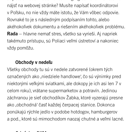
nájsť na webovej stránke? Musíte napísať koordinátorovi
v Poľsku, no nie vždy máte istotu, že Vám vôbec odpovie.
Rovnaké to je s následným podpísaním tohto, alebo
akéhokoľvek dokumentu a riešením akéhokoľvek problému.
Rada
– hlavne nemať stres, všetko sa vyrieši. Aj napriek
takémuto prístupu, sú Poliaci veľmi ústretoví a nakoniec
vždy pomôžu.
Obchody v nedeľu
Všetky obchody tu sú v nedele zatvorené (okrem tých
označených ako ‚niedziele handlowe‘, čo sú výnimky pred
niektorými veľkými sviatkami, ale dokopy je ich asi len 7 v
celom roku), vrátane supermarketov a potravín. Jedinou
záchranou je sieť obchodíkov Žabka, ktoré vyzerajú presne
ako ‚obchodná‘ časť každej čerpacej stanice. Dokonca
ponúkajú rýchle jedlo v podobe hotdogov, hamburgerov
a pod., ktoré sú mimochodom naozaj chutné a veľmi lacné.