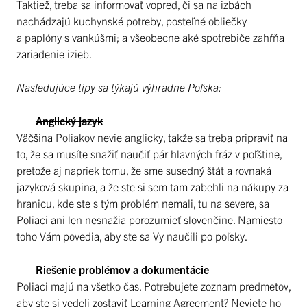
Taktiež, treba sa informovať vopred, či sa na izbách
nachádzajú kuchynské potreby, posteľné obliečky
a paplóny s vankúšmi; a všeobecne aké spotrebiče zahŕňa
zariadenie izieb.
Nasledujúce tipy sa týkajú výhradne Poľska:
Anglický jazyk
Väčšina Poliakov nevie anglicky, takže sa treba pripraviť na
to, že sa musíte snažiť naučiť pár hlavných fráz v poľštine,
pretože aj napriek tomu, že sme susedný štát a rovnaká
jazyková skupina, a že ste si sem tam zabehli na nákupy za
hranicu, kde ste s tým problém nemali, tu na severe, sa
Poliaci ani len nesnažia porozumieť slovenčine. Namiesto
toho Vám povedia, aby ste sa Vy naučili po poľsky.
Riešenie problémov a dokumentácie
Poliaci majú na všetko čas. Potrebujete zoznam predmetov,
aby ste si vedeli zostaviť Learning Agreement? Neviete ho