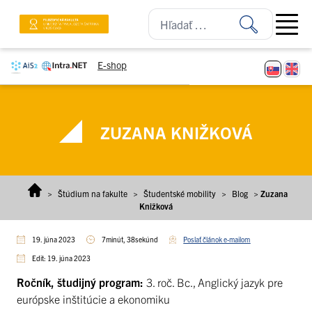
Prejsť na obsah
Open ma
E-shop
ZUZANA KNIŽKOVÁ
>
Štúdium na fakulte
>
Študentské mobility
>
Blog
>
Zuzana
Knižková
19. júna 2023
7minút, 38sekúnd
Poslať článok e-mailom
Edit: 19. júna 2023
Ročník, študijný program:
3. roč. Bc., Anglický jazyk pre
európske inštitúcie a ekonomiku