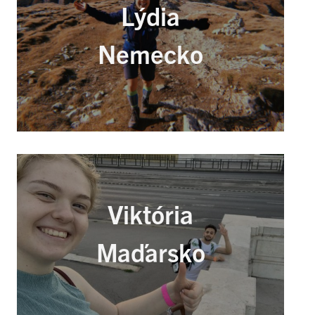
Lýdia
Nemecko
Viktória
Maďarsko