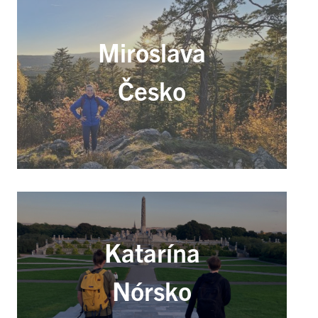
Miroslava
Česko
Katarína
Nórsko