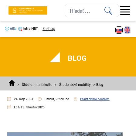
Prejsť na obsah
Open ma
E-shop
BLOG
>
Štúdium na fakulte
>
Študentské mobility
>
Blog
24. mája 2023
0minút, 22sekúnd
Poslať článok e-mailom
Edit: 13. februára 2025