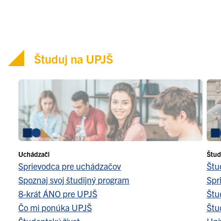
Študuj na UPJŠ
Uchádzači
Štud
Sprievodca pre uchádzačov
Štu
Spoznaj svoj študijný program
Spr
8-krát ÁNO pre UPJŠ
Štu
Čo mi ponúka UPJŠ
Štu