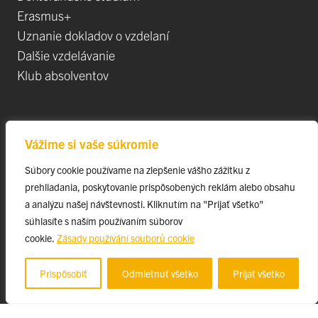
Erasmus+
Uznanie dokladov o vzdelaní
Dalšie vzdelávanie
Klub absolventov
Veda
Vážime si vaše súkromie
Postdoktorandské pozíce
Súbory cookie používame na zlepšenie vášho zážitku z
Projekty
prehliadania, poskytovanie prispôsobených reklám alebo obsahu
Špičkové tímy
a analýzu našej návštevnosti. Kliknutím na "Prijať všetko"
TIP-UPJŠ
súhlasíte s naším používaním súborov
cookie.
Zásady používání souborů cookie
Vedecké parky
Evidencia publikačnej činnosti
Prispôsobiť
Odmietnuť všetko
Prijať všetko
Habilitačné a vymenúvacie konania