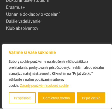
Erasmus+
Uznanie dokladov o vzdelaní
Dalšie vzdelávanie
Klub absolventov
Veda
Vážime si vaše súkromie
Postdoktorandské pozíce
Súbory cookie používame na zlepšenie vášho zážitku z
Projekty
prehliadania, poskytovanie prispôsobených reklám alebo obsahu
Špičkové tímy
a analýzu našej návštevnosti. Kliknutím na "Prijať všetko"
TIP-UPJŠ
súhlasíte s naším používaním súborov
cookie.
Zásady používání souborů cookie
Vedecké parky
Evidencia publikačnej činnosti
Prispôsobiť
Odmietnuť všetko
Prijať všetko
Habilitačné a vymenúvacie konania