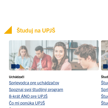
Študuj na UPJŠ
Uchádzači
Štud
Sprievodca pre uchádzačov
Štu
Spoznaj svoj študijný program
Spr
8-krát ÁNO pre UPJŠ
Štu
Čo mi ponúka UPJŠ
Štu