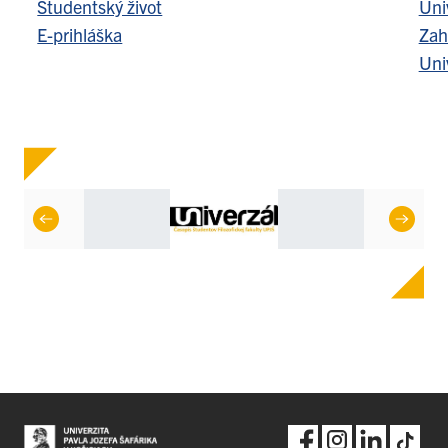
Študentský život
Uni
E-prihláška
Zah
Uni