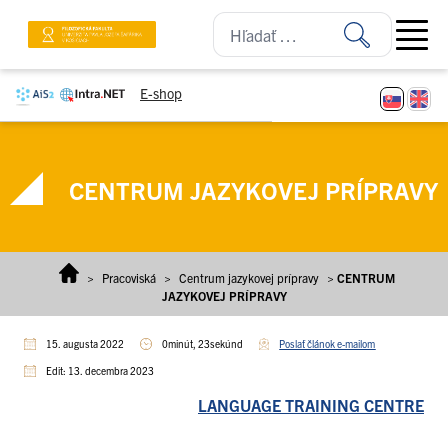
Prejsť na obsah
Open ma
E-shop
CENTRUM JAZYKOVEJ PRÍPRAVY
>
Pracoviská
>
Centrum jazykovej prípravy
>
CENTRUM
JAZYKOVEJ PRÍPRAVY
15. augusta 2022
0minút, 23sekúnd
Poslať článok e-mailom
Edit: 13. decembra 2023
LANGUAGE TRAINING CENTRE