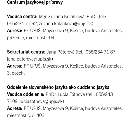
Centrum jazykovej prípravy
Vedúca centra:
Mgr. Zuzana Kolaříková, PhD. (tel.:
055/234 71 92, zuzana.kolarikova@upjs.sk)
Adresa:
FF UPJŠ, Moyzesova 9, Košice, budova Aristoteles,
prízemie, miestnosť 104
Sekretariát centra:
Jana Péterová (tel.: 055/234 71 87,
jana.peterova@upjs.sk)
Adresa:
FF UPJŠ, Moyzesova 9, Košice, budova Aristoteles,
3. posch.
Oddelenie slovenského jazyka ako cudzieho jazyka
Vedúca oddelenia:
PhDr. Lucia Tóthová (tel.: 055/243
7209, lucia.tothova@upjs.sk)
Adresa:
FF UPJŠ, Moyzesova 9, Košice, budova Aristoteles,
miestnosť č. d. 403