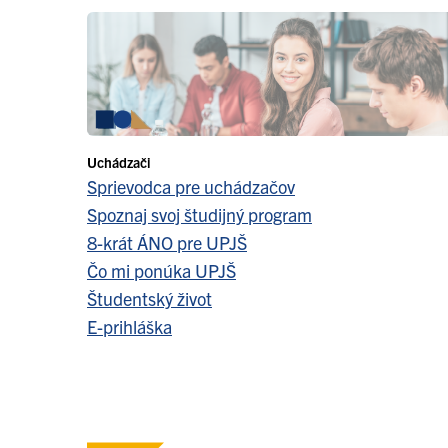
Uchádzači
Sprievodca pre uchádzačov
Spoznaj svoj študijný program
8-krát ÁNO pre UPJŠ
Čo mi ponúka UPJŠ
Študentský život
E-prihláška