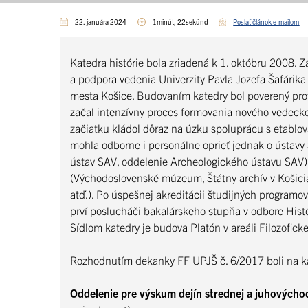
22. januára 2024
1minút, 22sekúnd
Poslať článok e-mailom
Katedra histórie bola zriadená k 1. októbru 2008. 
a podpora vedenia Univerzity Pavla Jozefa Šafárika v
mesta Košice. Budovaním katedry bol poverený prof
začal intenzívny proces formovania nového vedeck
začiatku kládol dôraz na úzku spoluprácu s etablo
mohla odborne i personálne oprieť jednak o ústavy
ústav SAV, oddelenie Archeologického ústavu SAV), 
(Východoslovenské múzeum, Štátny archív v Košic
atď.). Po úspešnej akreditácii študijných program
prví poslucháči bakalárskeho stupňa v odbore Histó
Sídlom katedry je budova Platón v areáli Filozoficke
Rozhodnutím dekanky FF UPJŠ č. 6/2017 boli na k
Oddelenie pre výskum dejín strednej a juhovýcho