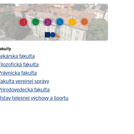
akulty
Lekárska fakulta
ilozofická fakulta
Právnicka fakulta
akulta verejnej správy
Prírodovedecká fakulta
stav telesnej výchovy a športu