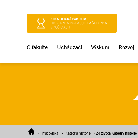
Prejsť na obsah
O fakulte
Uchádzači
Výskum
Rozvoj
>
Pracoviská
>
Katedra histórie
>
Zo života Katedry histórie