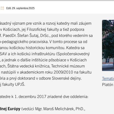
Edit: 29. septembra 2025
Zásadný význam pre vznik a rozvoj katedry mali záujem
 Košiciach, jej Filozofickej fakulty a tiež podpora
. PaedDr. Štefan Šutaj, DrSc., pod ktorého vedením sa
o-pedagogického pracoviska. V tomto procese sa od
vanou košickou historickou komunitou. Katedra sa
 SAV a ich košickú infraštruktúru (Spoločenskovedný
a jednak o ďalšie inštitúcie pôsobiace v Košiciach
iach, Štátna vedecká knižnica, Technické múzeum
ov nastúpili v akademickom roku 2009/2010 na fakultu
ria a prvý doktorand v odbore Slovenské dejiny.
Temat
j fakulty UPJŠ.
Platón
atedre k 1. decembru 2017 zriadené dve oddelenia:
dnej Európy
(vedúci Mgr. Maroš Melichárek, PhD.,