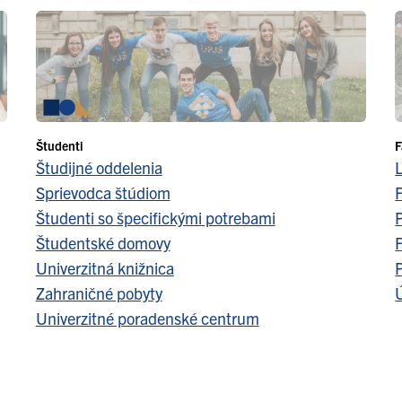
Študenti
F
Študijné oddelenia
Sprievodca štúdiom
F
Študenti so špecifickými potrebami
Študentské domovy
F
Univerzitná knižnica
Zahraničné pobyty
Ú
Univerzitné poradenské centrum