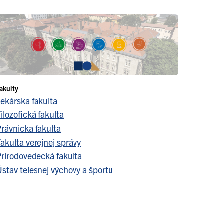
akulty
Lekárska fakulta
ilozofická fakulta
Právnicka fakulta
akulta verejnej správy
Prírodovedecká fakulta
stav telesnej výchovy a športu