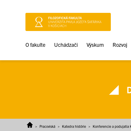
Prejsť na obsah
O fakulte
Uchádzači
Výskum
Rozvoj
D
>
Pracoviská
>
Katedra histórie
>
Konferencie a podujatia K