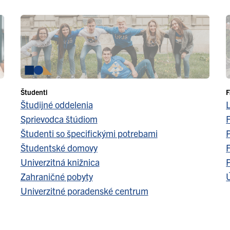
Študenti
F
Študijné oddelenia
Sprievodca štúdiom
F
Študenti so špecifickými potrebami
Študentské domovy
F
Univerzitná knižnica
Zahraničné pobyty
Ú
Univerzitné poradenské centrum