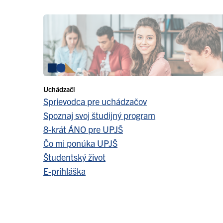
Uchádzači
Sprievodca pre uchádzačov
Spoznaj svoj študijný program
8-krát ÁNO pre UPJŠ
Čo mi ponúka UPJŠ
Študentský život
E-prihláška