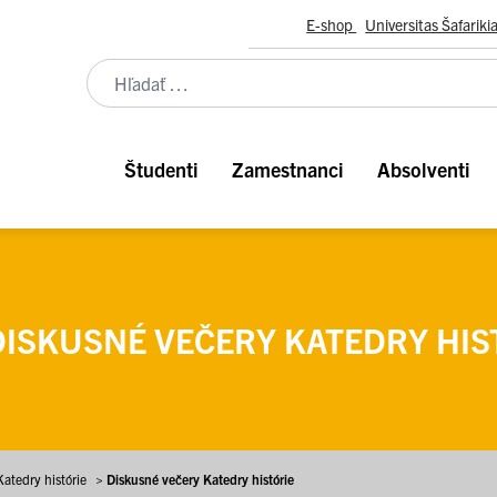
E-shop
Universitas Šafariki
Študenti
Zamestnanci
Absolventi
ISKUSNÉ VEČERY KATEDRY HIS
atedry histórie
>
Diskusné večery Katedry histórie