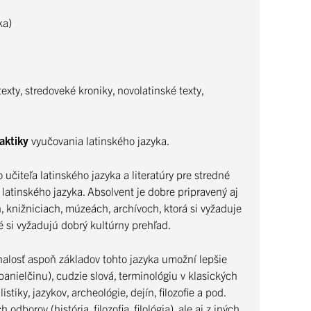
ka)
xty, stredoveké kroniky, novolatinské texty,
aktiky
vyučovania latinského jazyka.
učiteľa latinského jazyka a literatúry pre stredné
latinského jazyka. Absolvent je dobre pripravený aj
 knižniciach, múzeách, archívoch, ktorá si vyžaduje
oré si vyžadujú dobrý kultúrny prehľad.
nalosť aspoň základov tohto jazyka umožní lepšie
anielčinu), cudzie slová, terminológiu v klasických
iky, jazykov, archeológie, dejín, filozofie a pod.
dborov (história, filozofia, filológia), ale aj z iných