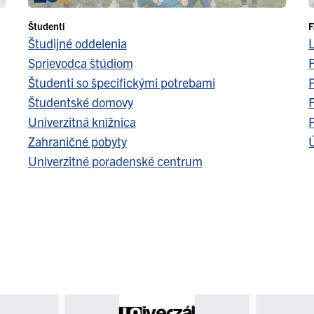
Študenti
F
Študijné oddelenia
Sprievodca štúdiom
F
Študenti so špecifickými potrebami
Študentské domovy
F
Univerzitná knižnica
Zahraničné pobyty
Ú
Univerzitné poradenské centrum