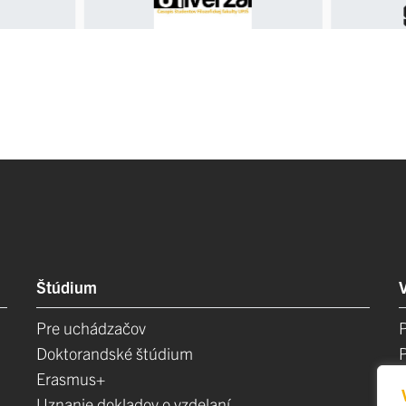
Štúdium
Pre uchádzačov
Doktorandské štúdium
Erasmus+
Uznanie dokladov o vzdelaní