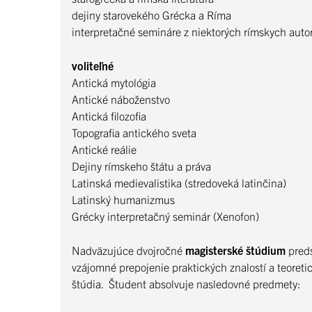
dejiny starovekého Grécka a Ríma
interpretačné semináre z niektorých rímskych autorov
voliteľné
Antická mytológia
Antické náboženstvo
Antická filozofia
Topografia antického sveta
Antické reálie
Dejiny rímskeho štátu a práva
Latinská medievalistika (stredoveká latinčina)
Latinský humanizmus
Grécky interpretačný seminár (Xenofon)
Nadväzujúce dvojročné
magisterské štúdium
pred
vzájomné prepojenie praktických znalostí a teoret
štúdia. Študent absolvuje nasledovné predmety: