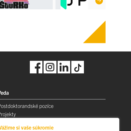
Veda
Postdoktorandské pozíce
Projekty
Špičkové tímy
Vážime si vaše súkromie
TIP-UPJŠ