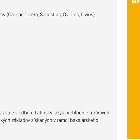
MA
 (Caesar, Cicero, Sallustius, Ovidius, Livius)
stavuje v odbore Latinský jazyk prehĺbenie a zároveň
ických základov získaných v rámci bakalárskeho