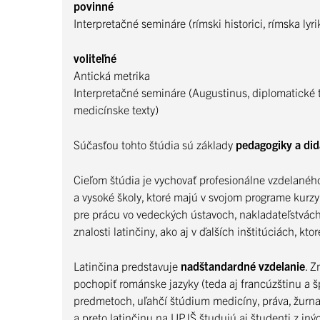
povinné
Interpretačné semináre (rímski historici, rímska lyri
voliteľné
Antická metrika
Interpretačné semináre (Augustinus, diplomatické te
medicínske texty)
Súčasťou tohto štúdia sú základy
pedagogiky a did
Cieľom štúdia je vychovať profesionálne vzdelaného 
a vysoké školy, ktoré majú v svojom programe kurzy 
pre prácu vo vedeckých ústavoch, nakladateľstvách,
znalosti latinčiny, ako aj v ďalších inštitúciách, kt
Latinčina predstavuje
nadštandardné vzdelanie
. Z
pochopiť románske jazyky (teda aj francúzštinu a šp
predmetoch, uľahčí štúdium medicíny, práva, žurnalist
a preto latinčinu na UPJŠ študujú aj študenti z iných o