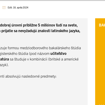
Edit: 18. apríla 2024
dobrej úrovni približne 5 miliónov ľudí na svete,
BA
 prijatie sa nevyžadujú znalosti latinského jazyka,
izuje formou medziodborového bakalárskeho štúdia
gisterského štúdia (pod názvom
učiteľstvo
eratúra
sa študuje v kombinácii (britské a americké
azyk).
nti absolvujú nasledovné predmety: