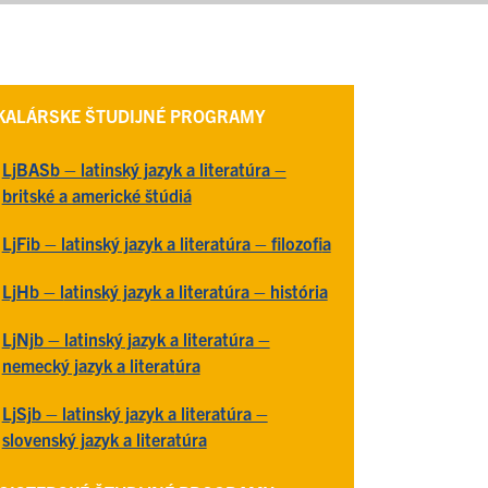
KALÁRSKE ŠTUDIJNÉ PROGRAMY
LjBASb – latinský jazyk a literatúra –
britské a americké štúdiá
LjFib – latinský jazyk a literatúra – filozofi
a
LjHb – l
atinský jazyk a literatúra – história
LjNjb – latinský jazyk a literatúra –
nemecký jazyk a literat
úra
LjSjb – latinský jazyk a literatúra –
slovenský jazyk a literatúr
a