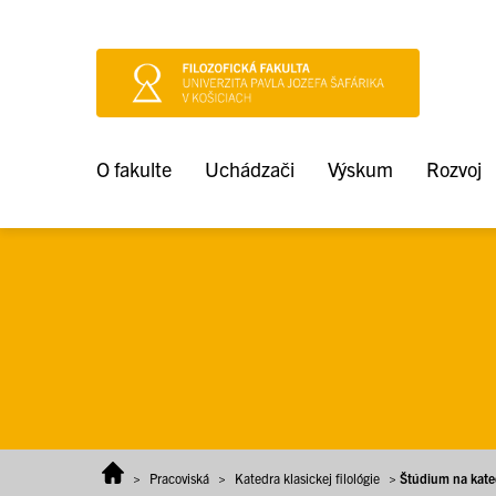
Prejsť na obsah
O fakulte
Uchádzači
Výskum
Rozvoj
>
Pracoviská
>
Katedra klasickej filológie
>
Štúdium na kate