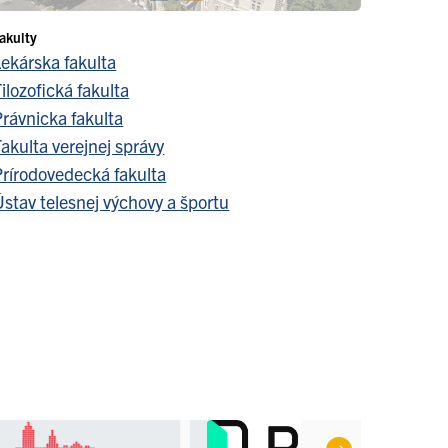
akulty
Lekárska fakulta
ilozofická fakulta
Právnicka fakulta
akulta verejnej správy
Prírodovedecká fakulta
stav telesnej výchovy a športu