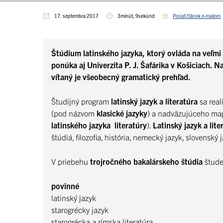
17. septembra 2017
3minút, 9sekúnd
Poslať článok e-mailom
Štúdium latinského jazyka, ktorý ovláda na veľmi 
ponúka aj Univerzita P. J. Šafárika v Košiciach. Na
vítaný je všeobecný gramatický prehľad.
Študijný program
latinský jazyk
a literatúra
sa real
(pod názvom
klasické jazyky
) a nadväzujúceho ma
latinského jazyka literatúry
).
Latinský jazyk
a lit
štúdiá, filozofia, história, nemecký jazyk, slovenský j
V priebehu
trojročného bakalárskeho štúdia
štude
povinné
latinský jazyk
starogrécky jazyk
starogrécka a rímska literatúra