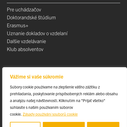
Pre uchádzačov
Doktorandské štúdium
Erasmus+
Uznanie dokladov o vzdelaní
Dalšie vzdelávanie
Klub absolventov
Veda
Vážime si vaše súkromie
Postdoktorandské pozíce
Súbory cookie používame na zlepšenie vášho zážitku z
Projekty
prehliadania, poskytovanie prispôsobených reklám alebo obsahu
Špičkové tímy
a analýzu našej návštevnosti. Kliknutím na "Prijať všetko"
TIP-UPJŠ
súhlasíte s naším používaním súborov
cookie.
Zásady používání souborů cookie
Vedecké parky
Evidencia publikačnej činnosti