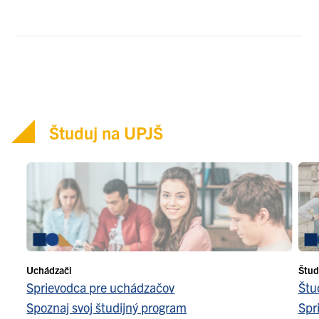
Študuj na UPJŠ
Uchádzači
Štud
Sprievodca pre uchádzačov
Štu
Spoznaj svoj študijný program
Spr