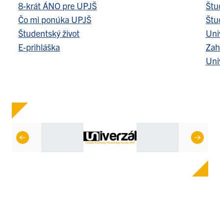
8-krát ÁNO pre UPJŠ
Štu
Čo mi ponúka UPJŠ
Štu
Študentský život
Uni
E-prihláška
Zah
Uni