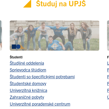
Študuj na UPJŠ
Študenti
F
Študijné oddelenia
Sprievodca štúdiom
F
Študenti so špecifickými potrebami
Študentské domovy
F
Univerzitná knižnica
Zahraničné pobyty
Ú
Univerzitné poradenské centrum