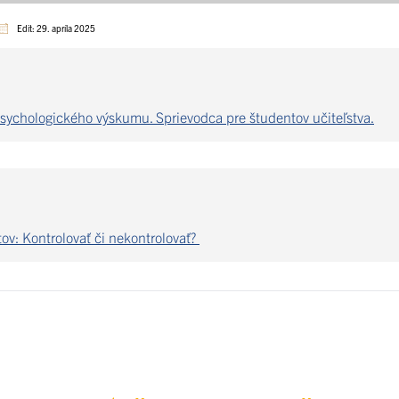
Edit: 29. apríla 2025
ychologického výskumu. Sprievodca pre študentov učiteľstva.
v: Kontrolovať či nekontrolovať?