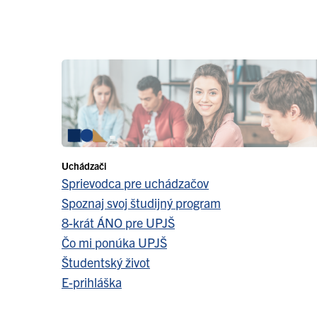
Uchádzači
Sprievodca pre uchádzačov
Spoznaj svoj študijný program
8-krát ÁNO pre UPJŠ
Čo mi ponúka UPJŠ
Študentský život
E-prihláška