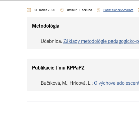
31. marca 2020
0minút, 11sekúnd
Poslať článok e-mailom
Metodológia
Učebnica:
Základy metodológie pedagogicko-ps
Publikácie tímu KPPaPZ
Bačíková, M., Hricová, L.:
O výchove adolescento