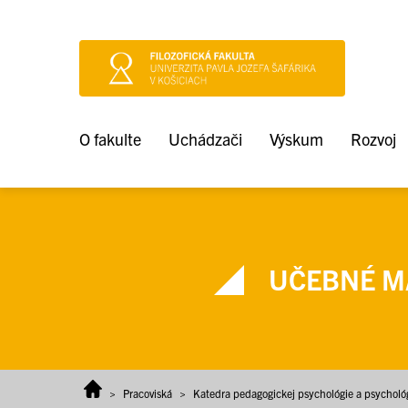
Prejsť na obsah
O fakulte
Uchádzači
Výskum
Rozvoj
UČEBNÉ MA
>
Pracoviská
>
Katedra pedagogickej psychológie a psychológ