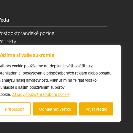
Veda
Postdoktorandské pozíce
Projekty
Špičkové tímy
Vážime si vaše súkromie
TIP-UPJŠ
Vedecké parky
Súbory cookie používame na zlepšenie vášho zážitku z
prehliadania, poskytovanie prispôsobených reklám alebo obsahu
videncia publikačnej činnosti
a analýzu našej návštevnosti. Kliknutím na "Prijať všetko"
Habilitačné a vymenúvacie konania
súhlasíte s naším používaním súborov
cookie.
Zásady používání souborů cookie
Prispôsobiť
Odmietnuť všetko
Prijať všetko