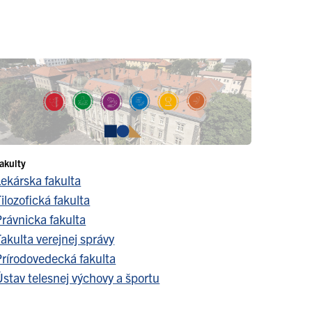
akulty
Lekárska fakulta
ilozofická fakulta
Právnicka fakulta
akulta verejnej správy
Prírodovedecká fakulta
stav telesnej výchovy a športu