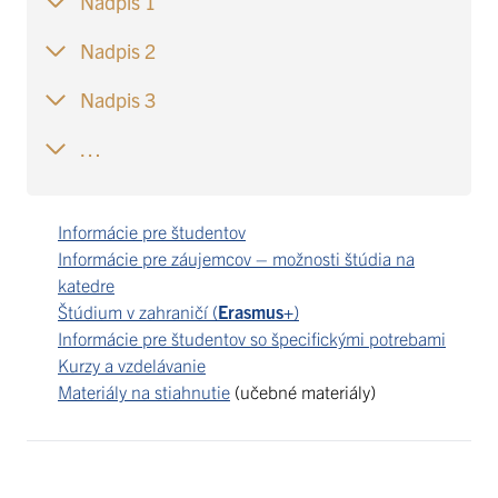
Nadpis 1
Nadpis 2
Nadpis 3
…
Informácie pre študentov
Informácie pre záujemcov – možnosti štúdia na
katedre
Štúdium v zahraničí (
Erasmus+
)
Informácie pre študentov so špecifickými potrebami
Kurzy a vzdelávanie
Materiály na stiahnutie
(učebné materiály)