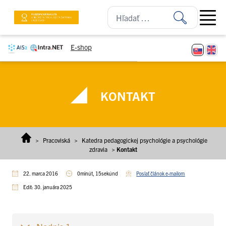
Prejsť na obsah
Open ma
E-shop
KONTAKT
>
Pracoviská
>
Katedra pedagogickej psychológie a psychológie
zdravia
>
Kontakt
22. marca 2016
0minút, 15sekúnd
Poslať článok e-mailom
Edit: 30. januára 2025