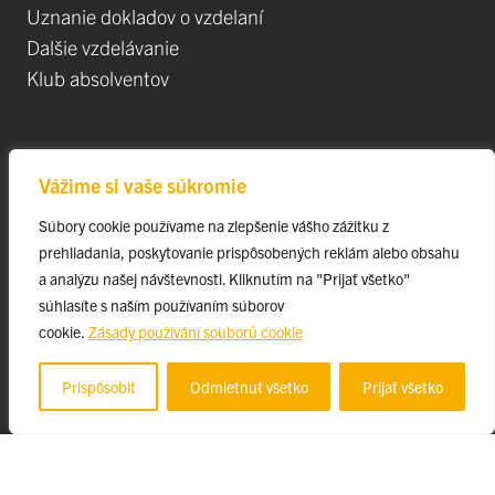
Uznanie dokladov o vzdelaní
Dalšie vzdelávanie
Klub absolventov
Veda
Vážime si vaše súkromie
Postdoktorandské pozíce
Súbory cookie používame na zlepšenie vášho zážitku z
Projekty
prehliadania, poskytovanie prispôsobených reklám alebo obsahu
Špičkové tímy
a analýzu našej návštevnosti. Kliknutím na "Prijať všetko"
TIP-UPJŠ
súhlasíte s naším používaním súborov
cookie.
Zásady používání souborů cookie
Vedecké parky
Evidencia publikačnej činnosti
Prispôsobiť
Odmietnuť všetko
Prijať všetko
Habilitačné a vymenúvacie konania