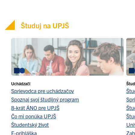
Študuj na UPJŠ
Uchádzači
Štud
Sprievodca pre uchádzačov
Štu
Spoznaj svoj študijný program
Spr
8-krát ÁNO pre UPJŠ
Štu
Čo mi ponúka UPJŠ
Štu
Študentský život
Uni
E-prihláška
Zah