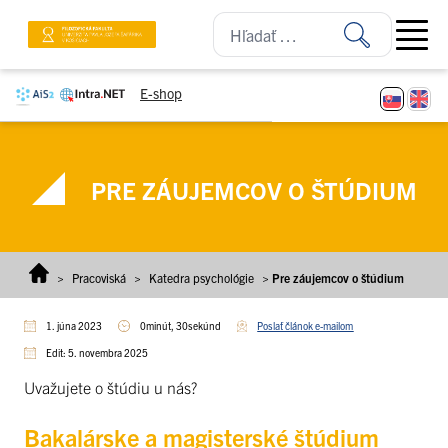
Prejsť na obsah
Open ma
E-shop
PRE ZÁUJEMCOV O ŠTÚDIUM
>
Pracoviská
>
Katedra psychológie
>
Pre záujemcov o štúdium
1. júna 2023
0minút, 30sekúnd
Poslať článok e-mailom
Edit: 5. novembra 2025
Uvažujete o štúdiu u nás?
Bakalárske a magisterské štúdium