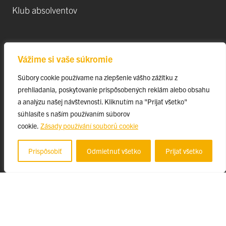
Klub absolventov
Veda
Vážime si vaše súkromie
Postdoktorandské pozíce
Súbory cookie používame na zlepšenie vášho zážitku z
Projekty
prehliadania, poskytovanie prispôsobených reklám alebo obsahu
Špičkové tímy
a analýzu našej návštevnosti. Kliknutím na "Prijať všetko"
TIP-UPJŠ
súhlasíte s naším používaním súborov
cookie.
Zásady používání souborů cookie
Vedecké parky
Evidencia publikačnej činnosti
Prispôsobiť
Odmietnuť všetko
Prijať všetko
Habilitačné a vymenúvacie konania
© 2023 Univerzita Pavla Jozefa Šafárika v Košiciach, ff-webmaster@upjs.sk