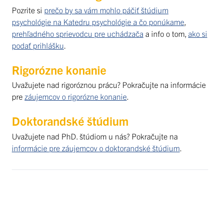
Pozrite si
prečo by sa vám mohlo páčiť štúdium
psychológie na Katedru psychológie a čo ponúkame
,
prehľadného sprievodcu pre uchádzača
a info o tom,
ako si
podať prihlášku
.
Rigorózne konanie
Uvažujete nad rigoróznou prácu? Pokračujte na informácie
pre
záujemcov o rigorózne konanie
.
Doktorandské štúdium
Uvažujete nad PhD. štúdiom u nás? Pokračujte na
informácie pre záujemcov o doktorandské štúdium
.