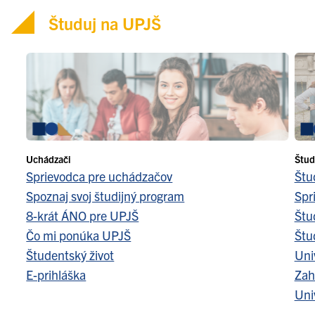
Študuj na UPJŠ
Uchádzači
Štud
Sprievodca pre uchádzačov
Štu
Spoznaj svoj študijný program
Spr
8-krát ÁNO pre UPJŠ
Štu
Čo mi ponúka UPJŠ
Štu
Študentský život
Uni
E-prihláška
Zah
Uni