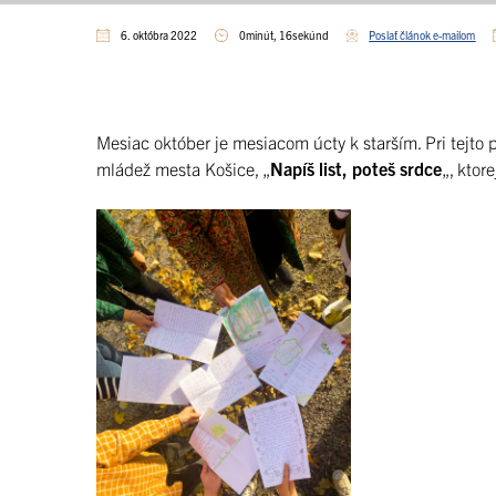
6. októbra 2022
0minút, 16sekúnd
Poslať článok e-mailom
Mesiac október je mesiacom úcty k starším. Pri tejto pr
mládež mesta Košice, „
Napíš list, poteš srdce
„, ktor