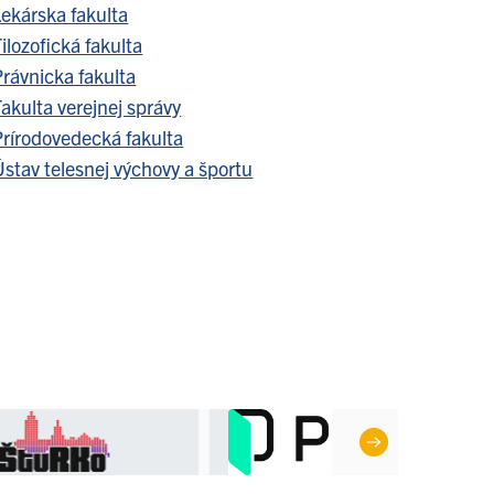
Lekárska fakulta
ilozofická fakulta
Právnicka fakulta
akulta verejnej správy
Prírodovedecká fakulta
stav telesnej výchovy a športu