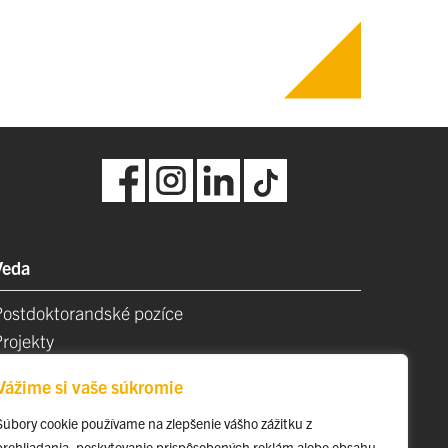
Veda
Postdoktorandské pozíce
Projekty
Špičkové tímy
Vážime si vaše súkromie
TIP-UPJŠ
Vedecké parky
Súbory cookie používame na zlepšenie vášho zážitku z
prehliadania, poskytovanie prispôsobených reklám alebo obsahu