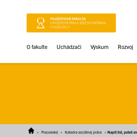
Prejsť na obsah
O fakulte
Uchádzači
Výskum
Rozvoj
>
Pracoviská
>
Katedra sociálnej práce
>
Napíš list, poteš s