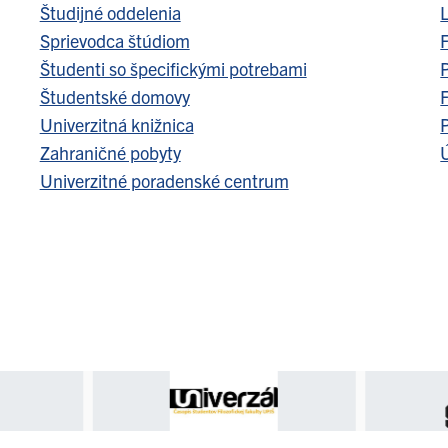
Študijné oddelenia
Sprievodca štúdiom
F
Študenti so špecifickými potrebami
Študentské domovy
F
Univerzitná knižnica
Zahraničné pobyty
Ú
Univerzitné poradenské centrum