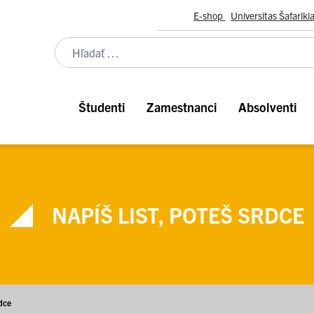
E-shop
Universitas Šafariki
Študenti
Zamestnanci
Absolventi
NAPÍŠ LIST, POTEŠ SRDCE
rdce