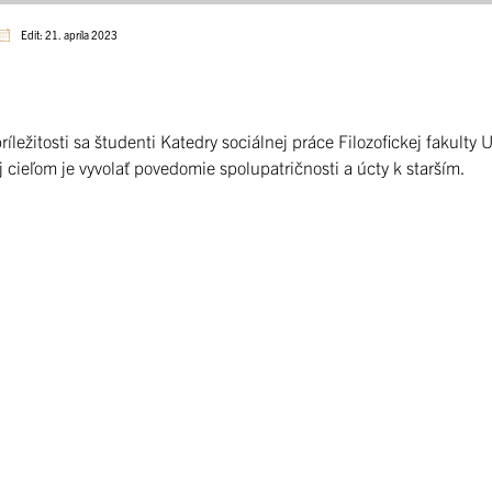
Edit: 21. apríla 2023
íležitosti sa študenti Katedry sociálnej práce Filozofickej fakulty U
ej cieľom je vyvolať povedomie spolupatričnosti a úcty k starším.