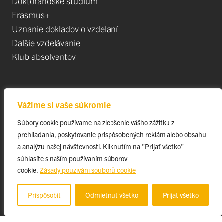
Doktorandské štúdium
Erasmus+
Uznanie dokladov o vzdelaní
Dalšie vzdelávanie
Klub absolventov
Veda
Vážime si vaše súkromie
Postdoktorandské pozíce
Súbory cookie používame na zlepšenie vášho zážitku z
Projekty
prehliadania, poskytovanie prispôsobených reklám alebo obsahu
Špičkové tímy
a analýzu našej návštevnosti. Kliknutím na "Prijať všetko"
TIP-UPJŠ
súhlasíte s naším používaním súborov
cookie.
Zásady používání souborů cookie
Vedecké parky
Evidencia publikačnej činnosti
Prispôsobiť
Odmietnuť všetko
Prijať všetko
Habilitačné a vymenúvacie konania