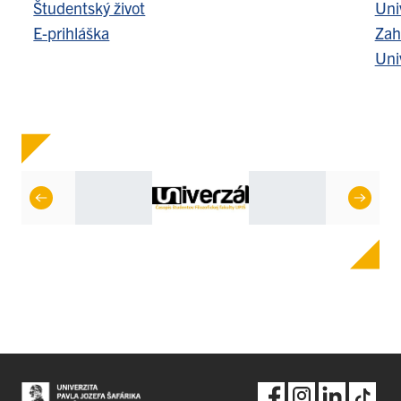
Študentský život
Uni
E-prihláška
Zah
Uni