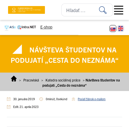
Prejsť na obsah
Open ma
E-shop
NÁVŠTEVA ŠTUDENTOV NA
PODUJATÍ „CESTA DO NEZNÁMA“
>
Pracoviská
>
Katedra sociálnej práce
>
Návšteva študentov na
podujatí „Cesta do neznáma“
30. januára 2019
0minút, 0sekúnd
Poslať článok e-mailom
Edit: 21. apríla 2023