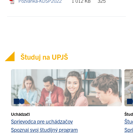
Pozvanka-KDSP2022
1 012 KB
325
Študuj na UPJŠ
Uchádzači
Štud
Sprievodca pre uchádzačov
Štu
Spoznaj svoj študijný program
Spr