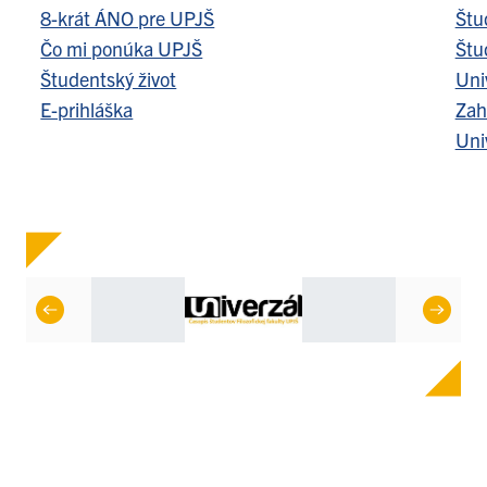
8-krát ÁNO pre UPJŠ
Štu
Čo mi ponúka UPJŠ
Štu
Študentský život
Uni
E-prihláška
Zah
Uni