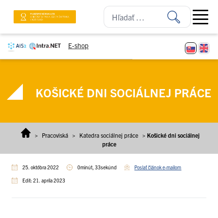
Prejsť na obsah
Open ma
E-shop
KOŠICKÉ DNI SOCIÁLNEJ PRÁCE
>
Pracoviská
>
Katedra sociálnej práce
>
Košické dni sociálnej
práce
25. októbra 2022
0minút, 33sekúnd
Poslať článok e-mailom
Edit: 21. apríla 2023