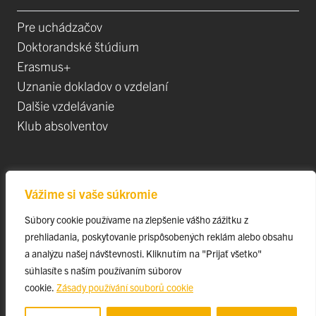
Pre uchádzačov
Doktorandské štúdium
Erasmus+
Uznanie dokladov o vzdelaní
Dalšie vzdelávanie
Klub absolventov
Veda
Vážime si vaše súkromie
Postdoktorandské pozíce
Súbory cookie používame na zlepšenie vášho zážitku z
Projekty
prehliadania, poskytovanie prispôsobených reklám alebo obsahu
Špičkové tímy
a analýzu našej návštevnosti. Kliknutím na "Prijať všetko"
TIP-UPJŠ
súhlasíte s naším používaním súborov
cookie.
Zásady používání souborů cookie
Vedecké parky
Evidencia publikačnej činnosti