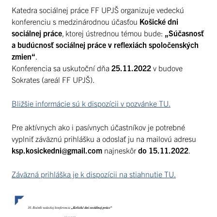
Katedra sociálnej práce FF UPJŠ organizuje vedeckú
konferenciu s medzinárodnou účasťou
Košické dni
sociálnej práce
, ktorej ústrednou témou bude:
„Súčasnosť
a budúcnosť sociálnej práce v reflexiách spoločenských
zmien“
.
Konferencia sa uskutoční dňa
25.11.2022
v budove
Sokrates (areál FF UPJŠ).
Bližšie informácie sú k dispozícii v pozvánke TU.
Pre aktívnych ako i pasívnych účastníkov je potrebné
vyplniť záväznú prihlášku a odoslať ju na mailovú adresu
ksp.kosickedni@gmail.com
najneskôr
do 15.11.2022
.
Záväzná prihláška je k dispozícii na stiahnutie TU.