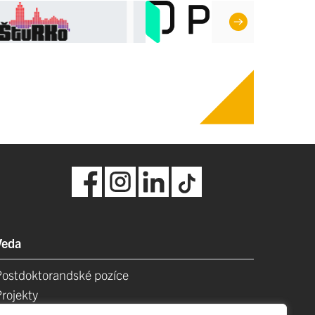
Veda
Postdoktorandské pozíce
Projekty
Špičkové tímy