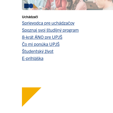
Uchádzači
Sprievodca pre uchádzačov
Spoznaj svoj študijný program
8-krát ÁNO pre UPJŠ
Čo mi ponúka UPJŠ
Študentský život
E-prihláška