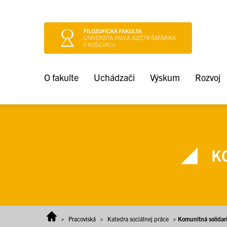
Prejsť na obsah
O fakulte
Uchádzači
Výskum
Rozvoj
KO
>
Pracoviská
>
Katedra sociálnej práce
>
Komunitná solidari