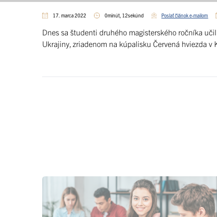
17. marca 2022
0minút, 12sekúnd
Poslať článok e-mailom
Dnes sa študenti druhého magisterského ročníka učili 
Ukrajiny, zriadenom na kúpalisku Červená hviezda v 