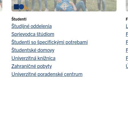
Študenti
F
Študijné oddelenia
Sprievodca štúdiom
F
Študenti so špecifickými potrebami
Študentské domovy
F
Univerzitná knižnica
Zahraničné pobyty
Ú
Univerzitné poradenské centrum