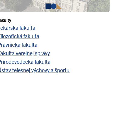
akulty
Lekárska fakulta
ilozofická fakulta
Právnicka fakulta
akulta verejnej správy
Prírodovedecká fakulta
stav telesnej výchovy a športu