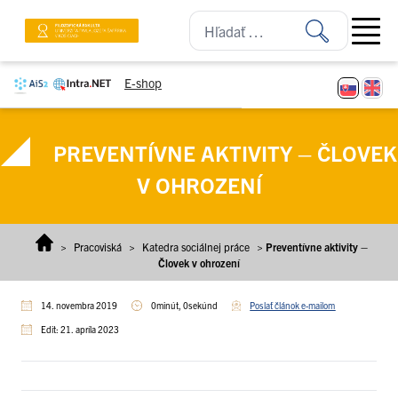
Prejsť na obsah
Open ma
E-shop
PREVENTÍVNE AKTIVITY – ČLOVEK
V OHROZENÍ
>
Pracoviská
>
Katedra sociálnej práce
>
Preventívne aktivity –
Človek v ohrození
14. novembra 2019
0minút, 0sekúnd
Poslať článok e-mailom
Edit: 21. apríla 2023