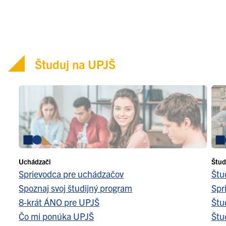
Študuj na UPJŠ
Uchádzači
Štud
Sprievodca pre uchádzačov
Štu
Spoznaj svoj študijný program
Spr
8-krát ÁNO pre UPJŠ
Štu
Čo mi ponúka UPJŠ
Štu