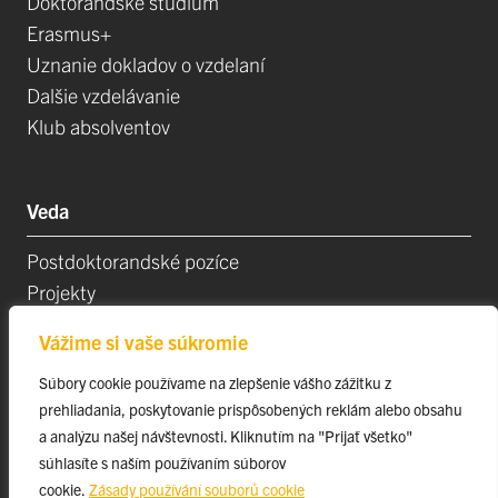
Doktorandské štúdium
Erasmus+
Uznanie dokladov o vzdelaní
Dalšie vzdelávanie
Klub absolventov
Veda
Postdoktorandské pozíce
Projekty
Špičkové tímy
Vážime si vaše súkromie
TIP-UPJŠ
Vedecké parky
Súbory cookie používame na zlepšenie vášho zážitku z
prehliadania, poskytovanie prispôsobených reklám alebo obsahu
Evidencia publikačnej činnosti
a analýzu našej návštevnosti. Kliknutím na "Prijať všetko"
Habilitačné a vymenúvacie konania
súhlasíte s naším používaním súborov
cookie.
Zásady používání souborů cookie