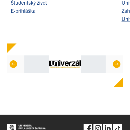
Študentský život
Uni
E-prihláška
Zah
Uni