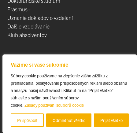
Doktorandské štúdium
Erasmus+
Uznanie dokladov o vzdelaní
Dalšie vzdelávanie
Klub absolventov
Veda
Vážime si vaše súkromie
Postdoktorandské pozíce
Súbory cookie používame na zlepšenie vášho zážitku z
Projekty
prehliadania, poskytovanie prispôsobených reklám alebo obsahu
Špičkové tímy
a analýzu našej návštevnosti. Kliknutím na "Prijať všetko"
TIP-UPJŠ
súhlasíte s naším používaním súborov
cookie.
Zásady používání souborů cookie
Vedecké parky
Evidencia publikačnej činnosti
Prispôsobiť
Odmietnuť všetko
Prijať všetko
Habilitačné a vymenúvacie konania