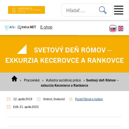
Prejsť na obsah
Open ma
E-shop
SVETOVÝ DEŇ RÓMOV –
EXKURZIA KECEROVCE A RANKOVCE
>
Pracoviská
>
Katedra sociálnej práce
>
Svetový deň Rómov –
exkurzia Kecerovce a Rankovce
12. apríla 2019
0minút, 0sekúnd
Poslať článok e-mailom
Edit: 21. apríla 2023