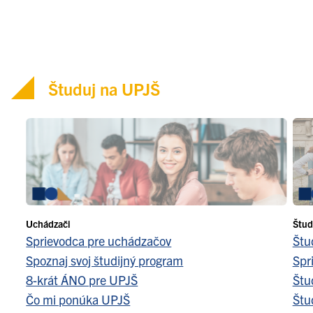
Študuj na UPJŠ
Uchádzači
Štud
Sprievodca pre uchádzačov
Štu
Spoznaj svoj študijný program
Spr
8-krát ÁNO pre UPJŠ
Štu
Čo mi ponúka UPJŠ
Štu